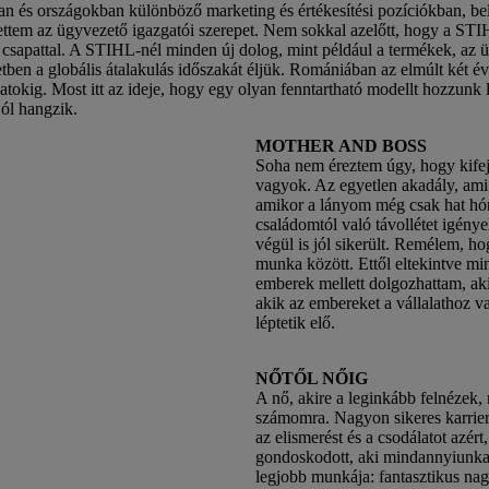
 és országokban különböző marketing és értékesítési pozíciókban, bel
ettem az ügyvezető igazgatói szerepet. Nem sokkal azelőtt, hogy a STI
 csapattal. A STIHL-nél minden új dolog, mint például a termékek, az üz
tben a globális átalakulás időszakát éljük. Romániában az elmúlt két é
okig. Most itt az ideje, hogy egy olyan fenntartható modellt hozzunk l
jól hangzik.
MOTHER AND BOSS
Soha nem éreztem úgy, hogy kifej
vagyok. Az egyetlen akadály, ami 
amikor a lányom még csak hat hón
családomtól való távollétet igénye
végül is jól sikerült. Remélem, ho
munka között. Ettől eltekintve mi
emberek mellett dolgozhattam, aki
akik az embereket a vállalathoz va
léptetik elő.
NŐTŐL NŐIG
A nő, akire a leginkább felnézek
számomra. Nagyon sikeres karriert 
az elismerést és a csodálatot azért
gondoskodott, aki mindannyiunkat 
legjobb munkája: fantasztikus na