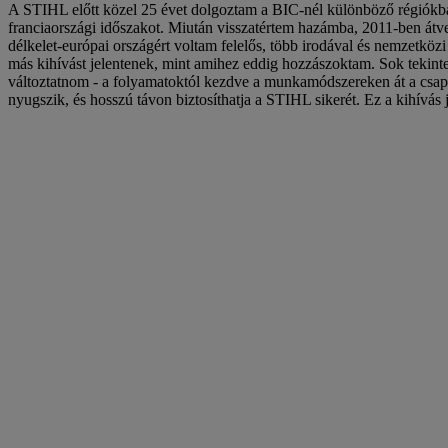
A STIHL előtt közel 25 évet dolgoztam a BIC-nél különböző régiókban
franciaországi időszakot. Miután visszatértem hazámba, 2011-ben átv
délkelet-európai országért voltam felelős, több irodával és nemzetközi
más kihívást jelentenek, mint amihez eddig hozzászoktam. Sok tekinte
változtatnom - a folyamatoktól kezdve a munkamódszereken át a csapat
nyugszik, és hosszú távon biztosíthatja a STIHL sikerét. Ez a kihívás 