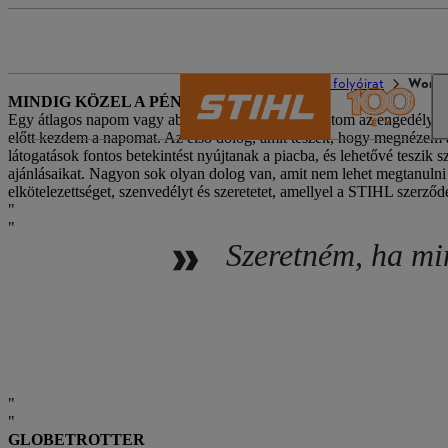
A STIHL világa
STIHL folyóirat
Women
MINDIG KÖZEL A PÉNZÜGYI Piachoz
Egy átlagos napom vagy abból áll, hogy meglátogatom az engedélyeze
előtt kezdem a napomat. Az első dolog, amit teszek, hogy megnézem a
látogatások fontos betekintést nyújtanak a piacba, és lehetővé tesz
ajánlásaikat. Nagyon sok olyan dolog van, amit nem lehet megtanulni 
elkötelezettséget, szenvedélyt és szeretetet, amellyel a STIHL szerző
Szeretném, ha mi
GLOBETROTTER