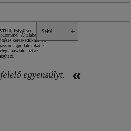
STIHL folyóirat
Sajtó
patommal. Általában reggel 8 óra
ődéses kereskedőknél tett
lgassam aggodalmaikat és
Megtapasztalni azt az
megható.
elelő egyensúlyt.