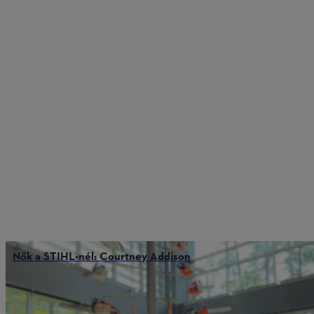
Nők a STIHL-nél: Courtney Addison