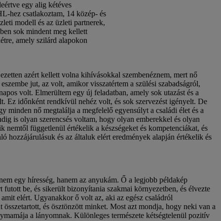
eértve egy alig kétéves
HL-hez csatlakoztam, 14 közép- és
leti modell és az üzleti partnerek,
vben sok mindent meg kellett
étre, amely szilárd alapokon
ezetten azért kellett volna kihívásokkal szembenéznem, mert nő
eszembe jut, az volt, amikor visszatértem a szülési szabadságról,
apos volt. Elmerültem egy új feladatban, amely sok utazást és a
lt. Ez időnként rendkívül nehéz volt, és sok szervezést igényelt. De
gy minden nő megtalálja a megfelelő egyensúlyt a családi élet és a
ndig is olyan szerencsés voltam, hogy olyan emberekkel és olyan
k nemtől függetlenül értékelik a készségeket és kompetenciákat, és
ló hozzájárulásuk és az általuk elért eredmények alapján értékelik és
, nem egy híresség, hanem az anyukám. Ő a legjobb példakép
futott be, és sikerült bizonyítania szakmai környezetben, és élvezte
, amit elért. Ugyanakkor ő volt az, aki az egész családról
összetartott, és ösztönzött minket. Most azt mondja, hogy neki van a
gymamája a lányomnak. Különleges természete kétségtelenül pozitív