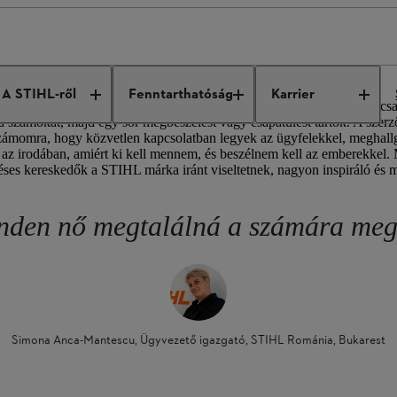
 at STIHL: Simona Anca-Mantescu
A STIHL-ről
Fenntarthatóság
Karrier
tt kereskedőket és találkozom velük, vagy az irodában dolgozom a csa
 számokat, majd egy sor megbeszélést vagy csapatülést tartok. A szerz
ik számomra, hogy közvetlen kapcsolatban legyek az ügyfelekkel, meghal
az irodában, amiért ki kell mennem, és beszélnem kell az emberekkel. 
déses kereskedők a STIHL márka iránt viseltetnek, nagyon inspiráló és 
nden nő megtalálná a számára megf
Simona Anca-Mantescu, Ügyvezető igazgató, STIHL Románia, Bukarest