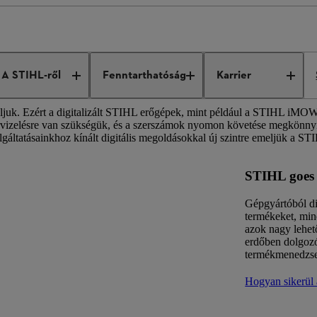
Digitális megoldások
en és hatékonyabban dolgozhat
A STIHL-ről
Fenntarthatóság
Karrier
oljuk. Ezért a digitalizált STIHL erőgépek, mint például a STIHL iMOW
zervizelésre van szükségük, és a szerszámok nyomon követése megkönnyít
lgáltatásainkhoz kínált digitális megoldásokkal új szintre emeljük a S
STIHL goes 
Gépgyártóból di
termékeket, mind
azok nagy lehet
erdőben dolgozó
termékmenedzser
Hogyan sikerül 