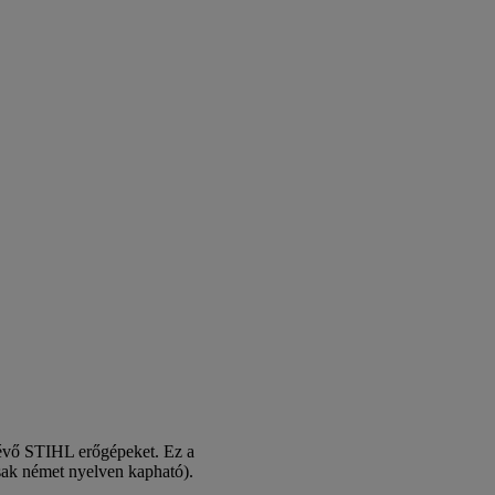
glévő STIHL erőgépeket. Ez a
 csak német nyelven kapható).