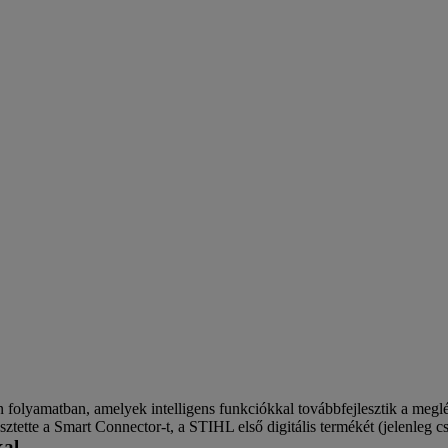
van folyamatban, amelyek intelligens funkciókkal továbbfejlesztik a me
jlesztette a Smart Connector-t, a STIHL első digitális termékét (jelenleg
kal