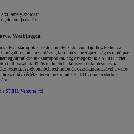
latot, amely szorosan
ségeit kutatja és bátor
res, Waiblingen
s olyan startupokba fektet, amelyek stratégiailag illeszkednek a
iparágaihoz, mint az erdészet, kertépítés, mezőgazdaság és építőipar.
llett együttműködünk startupokkal, hogy megoldjuk a STIHL üzleti
rét kihívásait, különös tekintettel a költségcsökkentésre és az
tékonyságra. Az élvonalbeli technológiák összekapcsolásával a valós
el hosszú távú értéket teremtünk mind a STIHL, mind a startup
mára.
ó a STIHL Ventures-ról