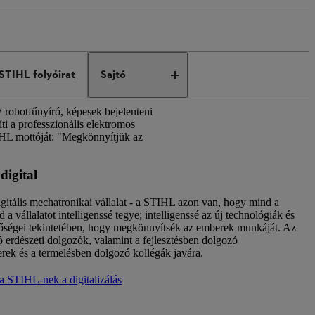
STIHL folyóirat
Sajtó
 robotfűnyíró, képesek bejelenteni
i a professzionális elektromos
TIHL mottóját: "Megkönnyítjük az
digital
gitális mechatronikai vállalat - a STIHL azon van, hogy mind a
 a vállalatot intelligenssé tegye; intelligenssé az új technológiák és
őségei tekintetében, hogy megkönnyítsék az emberek munkáját. Az
 erdészeti dolgozók, valamint a fejlesztésben dolgozó
ek és a termelésben dolgozó kollégák javára.
a STIHL-nek a digitalizálás