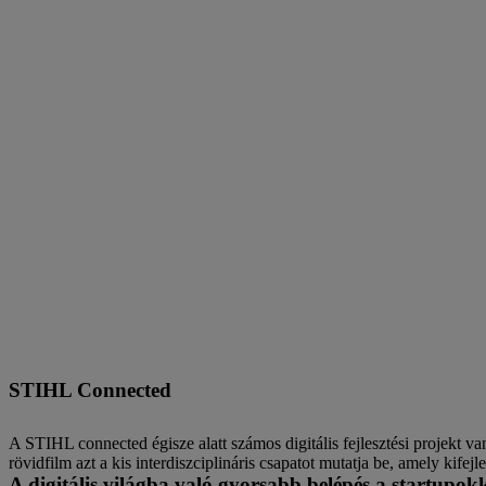
STIHL Connected
A STIHL connected égisze alatt számos digitális fejlesztési projekt 
rövidfilm azt a kis interdiszciplináris csapatot mutatja be, amely kife
A digitális világba való gyorsabb belépés a startupok