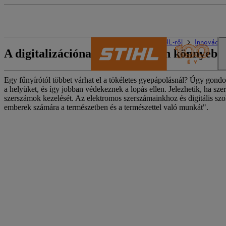
A STIHL világa
A STIHL-ről
Innováció
A digitalizációnak köszönhetően könnyebb
Egy fűnyírótól többet várhat el a tökéletes gyepápolásnál? Úgy gond
a helyüket, és így jobban védekeznek a lopás ellen. Jelezhetik, ha s
szerszámok kezelését. Az elektromos szerszámainkhoz és digitális szo
emberek számára a természetben és a természettel való munkát".