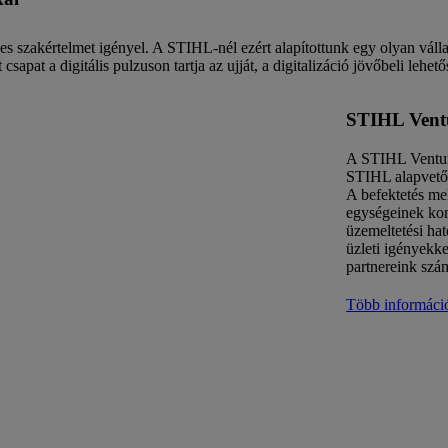
es szakértelmet igényel. A STIHL-nél ezért alapítottunk egy olyan válla
apat a digitális pulzuson tartja az ujját, a digitalizáció jövőbeli lehető
STIHL Ventu
A STIHL Venture
STIHL alapvető 
A befektetés me
egységeinek konk
üzemeltetési ha
üzleti igényekk
partnereink szá
Több informáci