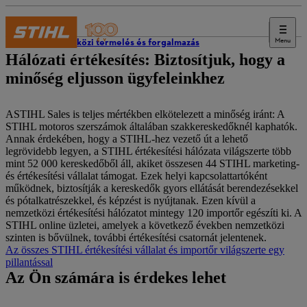
Menu
Nemzetközi termelés és forgalmazás
Hálózati értékesítés: Biztosítjuk, hogy a
minőség eljusson ügyfeleinkhez
ASTIHL Sales is teljes mértékben elkötelezett a minőség iránt: A
STIHL motoros szerszámok általában szakkereskedőknél kaphatók.
Annak érdekében, hogy a STIHL-hez vezető út a lehető
legrövidebb legyen, a STIHL értékesítési hálózata világszerte több
mint 52 000 kereskedőből áll, akiket összesen 44 STIHL marketing-
és értékesítési vállalat támogat. Ezek helyi kapcsolattartóként
működnek, biztosítják a kereskedők gyors ellátását berendezésekkel
és pótalkatrészekkel, és képzést is nyújtanak. Ezen kívül a
nemzetközi értékesítési hálózatot mintegy 120 importőr egészíti ki. A
STIHL online üzletei, amelyek a következő években nemzetközi
szinten is bővülnek, további értékesítési csatornát jelentenek.
Az összes STIHL értékesítési vállalat és importőr világszerte egy
pillantással
Az Ön számára is érdekes lehet