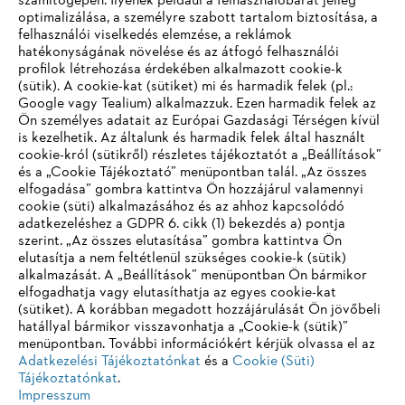
számítógépén. Ilyenek például a felhasználóbarát jelleg
optimalizálása, a személyre szabott tartalom biztosítása, a
felhasználói viselkedés elemzése, a reklámok
Információk a beszállítók számára
hatékonyságának növelése és az átfogó felhasználói
Termékek
profilok létrehozása érdekében alkalmazott cookie-k
Kapcsolat
(sütik). A cookie-kat (sütiket) mi és harmadik felek (pl.:
Karrier
Google vagy Tealium) alkalmazzuk. Ezen harmadik felek az
Bejelentő rendszer
Ön személyes adatait az Európai Gazdasági Térségen kívül
is kezelhetik. Az általunk és harmadik felek által használt
cookie-król (sütikről) részletes tájékoztatót a „Beállítások”
és a „Cookie Tájékoztató” menüpontban talál. „Az összes
elfogadása” gombra kattintva Ön hozzájárul valamennyi
cookie (süti) alkalmazásához és az ahhoz kapcsolódó
adatkezeléshez a GDPR 6. cikk (1) bekezdés a) pontja
szerint. „Az összes elutasítása” gombra kattintva Ön
elutasítja a nem feltétlenül szükséges cookie-k (sütik)
alkalmazását. A „Beállítások” menüpontban Ön bármikor
elfogadhatja vagy elutasíthatja az egyes cookie-kat
(sütiket). A korábban megadott hozzájárulását Ön jövőbeli
hatállyal bármikor visszavonhatja a „Cookie-k (sütik)”
menüpontban. További információkért kérjük olvassa el az
Adatkezelési Tájékoztatónkat
és a
Cookie (Süti)
Tájékoztatónkat
.
Impresszum
Adatvédelmi szabályzat
Cookie információk
Impresszum