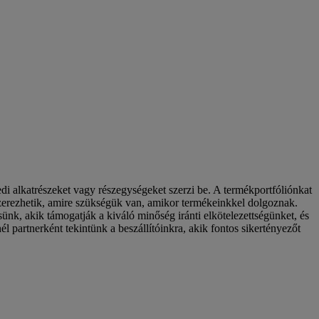
i alkatrészeket vagy részegységeket szerzi be. A termékportfóliónkat
eszerezhetik, amire szükségük van, amikor termékeinkkel dolgoznak.
ünk, akik támogatják a kiváló minőség iránti elkötelezettségünket, és
 partnerként tekintünk a beszállítóinkra, akik fontos sikertényezőt