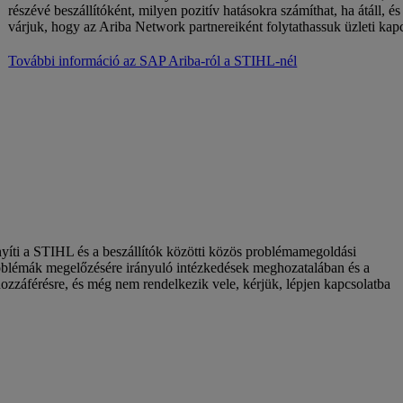
részévé beszállítóként, milyen pozitív hatásokra számíthat, ha átáll,
várjuk, hogy az Ariba Network partnereiként folytathassuk üzleti kapc
További információ az SAP Ariba-ról a STIHL-nél
íti a STIHL és a beszállítók közötti közös problémamegoldási
roblémák megelőzésére irányuló intézkedések meghozatalában és a
záférésre, és még nem rendelkezik vele, kérjük, lépjen kapcsolatba