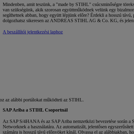
Mindenben, amit teszünk, a "made by STIHL" csúcsminőségre töreksz
van szükségünk, akik szorosan együttműködnek velünk egy bizalmon 
segíthetnek abban, hogy együtt lépjünk előre? Érdekli a hosszú táv
dolgozhatsz sikeresen az ANDREAS STIHL AG & Co. KG, és jelentk
A beszállítói jelentkezési laphoz
hoz az alábbi portálokat működteti az STIHL.
SAP Ariba a STIHL Csoportnál
Az SAP S/4HANA és az SAP Ariba nemzetközi bevezetése során a ST
Networknek a használatára. Az automatizált, jelentősen egyszerűsített
számára is hosszú távú előnyöket kínál. Olvassa el az alábbiakban, 