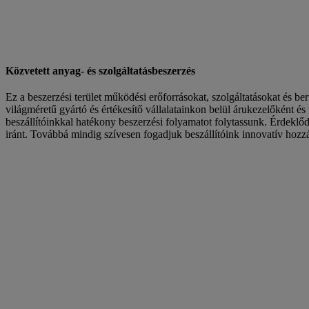
Közvetett anyag- és szolgáltatásbeszerzés
Ez a beszerzési terület működési erőforrásokat, szolgáltatásokat és be
világméretű gyártó és értékesítő vállalatainkon belül árukezelőként 
beszállítóinkkal hatékony beszerzési folyamatot folytassunk. Érdeklő
iránt. Továbbá mindig szívesen fogadjuk beszállítóink innovatív hozzá