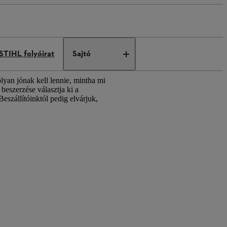
STIHL folyóirat
Sajtó
lyan jónak kell lennie, mintha mi
eszerzése választja ki a
Beszállítóinktól pedig elvárjuk,