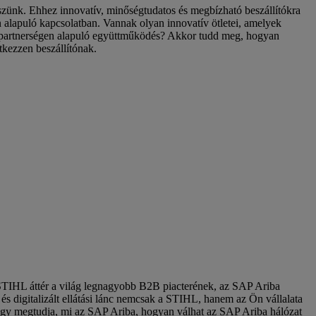
ünk. Ehhez innovatív, minőségtudatos és megbízható beszállítókra
alapuló kapcsolatban. Vannak olyan innovatív ötletei, amelyek
ú, partnerségen alapuló együttműködés? Akkor tudd meg, hogyan
ezzen beszállítónak.
IHL áttér a világ legnagyobb B2B piacterének, az SAP Ariba
 és digitalizált ellátási lánc nemcsak a STIHL, hanem az Ön vállalata
hogy megtudja, mi az SAP Ariba, hogyan válhat az SAP Ariba hálózat