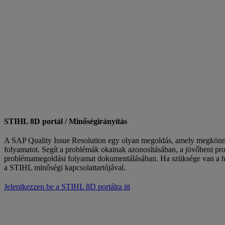
STIHL 8D portál / Minőségirányítás
A SAP Quality Issue Resolution egy olyan megoldás, amely megkönny
folyamatot. Segít a problémák okainak azonosításában, a jövőbeni p
problémamegoldási folyamat dokumentálásában. Ha szüksége van a hoz
a STIHL minőségi kapcsolattartójával.
Jelentkezzen be a STIHL 8D portálra itt