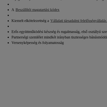
A
Beszállítói magatartási kódex
Kiemelt elkötelezettség a
Vállalati társadalmi felelősségvállalá
Erős együttműködési készség és rugalmasság, első osztályú sz
Partnerségi szemlélet mindkét irányban tisztességes bánásmódd
Versenyképesség és folyamatosság