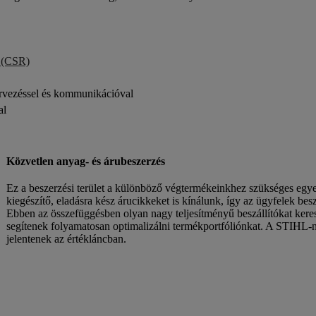
s (CSR)
ervezéssel és kommunikációval
al
Közvetlen anyag- és árubeszerzés
Ez a beszerzési terület a különböző végtermékeinkhez szükséges egyed
kiegészítő, eladásra kész árucikkeket is kínálunk, így az ügyfelek b
Ebben az összefüggésben olyan nagy teljesítményű beszállítókat keres
segítenek folyamatosan optimalizálni termékportfóliónkat. A STIHL-nél
jelentenek az értékláncban.