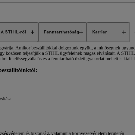
k számára
A STIHL-ről
Fenntarthatóság
Karrier
s gyártja. Amikor beszállítókkal dolgozunk együtt, a minőségnek ugyano
y közösen teljesítjük a STIHL ügyfeleinek magas elvárásait. A STIHL b
 felelősségvállalás és a fenntartható üzleti gyakorlat mellett is kiáll. 
szállítóinktól:
osítása
szségvédelem és biztonság, valamint a környezetvédelem területén