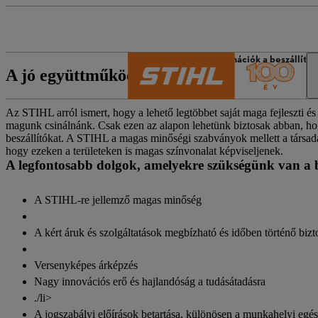
A STIHL világa
Információk a beszállító
A jó együttműködésre
Az STIHL arról ismert, hogy a lehető legtöbbet saját maga fejleszti é
magunk csinálnánk. Csak ezen az alapon lehetünk biztosak abban, hog
beszállítókat. A STIHL a magas minőségi szabványok mellett a társadalmi
hogy ezeken a területeken is magas színvonalat képviseljenek.
A legfontosabb dolgok, amelyekre szükségünk van a be
A STIHL-re jellemző magas minőség
A kért áruk és szolgáltatások megbízható és időben történő bizt
Versenyképes árképzés
Nagy innovációs erő és hajlandóság a tudásátadásra
./li>
A jogszabályi előírások betartása, különösen a munkahelyi egé