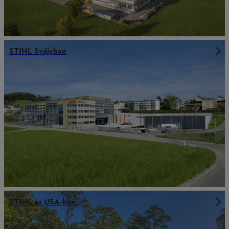
STIHL Svájcban
STIHL az USA-ban