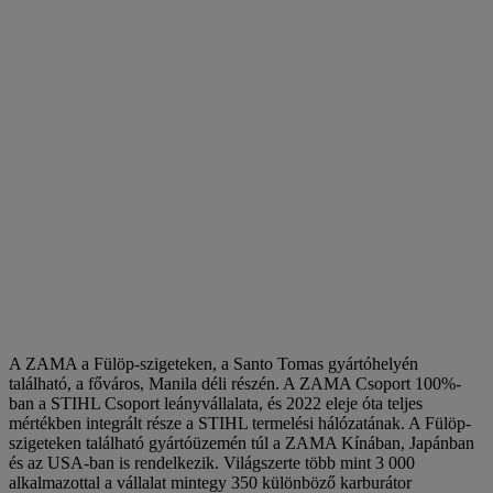
A ZAMA a Fülöp-szigeteken, a Santo Tomas gyártóhelyén
található, a főváros, Manila déli részén. A ZAMA Csoport 100%-
ban a STIHL Csoport leányvállalata, és 2022 eleje óta teljes
mértékben integrált része a STIHL termelési hálózatának. A Fülöp-
szigeteken található gyártóüzemén túl a ZAMA Kínában, Japánban
és az USA-ban is rendelkezik. Világszerte több mint 3 000
alkalmazottal a vállalat mintegy 350 különböző karburátor