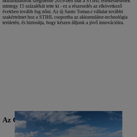
akkumulátorok szegmense 2019-ben már a STIHL értékesítésének
mintegy 15 százalékát tette ki - ez a részesedés az elkövetkező
években tovább fog nőni. Az új Santo Tomas-i vállalat további
szakértelmet hoz a STIHL csoportba az akkumulátor-technológia
területén, és biztosítja, hogy készen álljunk a jövő innovációira.
Az Ön számára is érdekes lehet