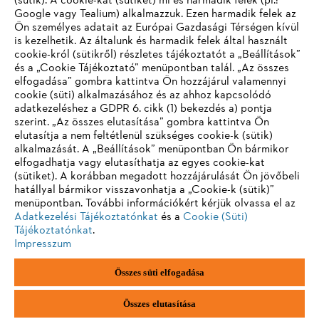
(sütik). A cookie-kat (sütiket) mi és harmadik felek (pl.:
Google vagy Tealium) alkalmazzuk. Ezen harmadik felek az
Információk a beszállítók számára
Ön személyes adatait az Európai Gazdasági Térségen kívül
Termékek
is kezelhetik. Az általunk és harmadik felek által használt
Kapcsolat
Karrier
cookie-król (sütikről) részletes tájékoztatót a „Beállítások”
Bejelentő rendszer
és a „Cookie Tájékoztató” menüpontban talál. „Az összes
elfogadása” gombra kattintva Ön hozzájárul valamennyi
cookie (süti) alkalmazásához és az ahhoz kapcsolódó
adatkezeléshez a GDPR 6. cikk (1) bekezdés a) pontja
szerint. „Az összes elutasítása” gombra kattintva Ön
elutasítja a nem feltétlenül szükséges cookie-k (sütik)
alkalmazását. A „Beállítások” menüpontban Ön bármikor
elfogadhatja vagy elutasíthatja az egyes cookie-kat
(sütiket). A korábban megadott hozzájárulását Ön jövőbeli
hatállyal bármikor visszavonhatja a „Cookie-k (sütik)”
menüpontban. További információkért kérjük olvassa el az
Adatkezelési Tájékoztatónkat
és a
Cookie (Süti)
Tájékoztatónkat
.
Impresszum
Összes süti elfogadása
Impresszum
Adatvédelmi szabályzat
Cookie információk
ANDREAS STIHL AG & Co. KG ©2023
Összes elutasítása