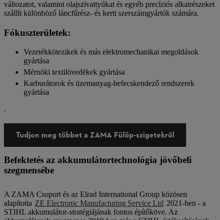
változatot, valamint olajszivattyúkat és egyéb precíziós alkatrészeket
szállít különböző láncfűrész- és kerti szerszámgyártók számára.
Fókuszterületek:
Vezetékkötezikek és más elektromechanikai megoldások
gyártása
Mérnöki textilövedékek gyártása
Karburátorok és üzemanyag-befecskendező rendszerek
gyártása
.
Tudjon meg többet a ZAMA Fülöp-szigetekről
Befektetés az akkumulátortechnológia jövőbeli
szegmensébe
A ZAMA Csoport és az Elrad International Group közösen
alapította
ZE Electronic Manufacturing Service Ltd
2021-ben - a
STIHL akkumulátor-stratégiájának fontos építőköve. Az