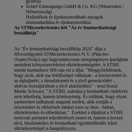
gyártója
Schief Entsorgungs GmbH & Co. KG (Winnenden /
Németország)
Hulladékok és újrahasznosítható anyagok
ártalmatlanítása és újrahasznosítása
Az STMicroelectronics lett "Az év fenntarthatósági
beszállítója"
Az "Év fenntarthatósági beszállítója 2024" díjat a
félvezetőgyártó STMicroelectronics N.V. (Plan-les-
Ouates/Svájc) egy hagyományosan energiaigényes iparágban
tanúsított környezetvédelmi elkötelezettségéért. A STIHL
immár harmadszor ítéli oda ezt a díjat. "Meggyőződésünk,
hogy azok, akik ma felelősséget vállalnak - a környezetért és
az éghajlatért, a társadalomért és a jövő generációiért -,
aktívan hozzájárulnak a jövő alakításához" - teszi hozzá
Martin Schwarz. "A STIHL számára a fenntartható cselekvés
nem lehetőség, hanem kötelezettség. És örülünk, hogy olyan
partnereket tudhatunk magunk mellett, akik osztják a
nézeteinket és elkísérnek minket ezen az úton - bátran,
elkötelezetten és előrelátóan."
Ezekkel a díjakkal a STIHL
nemcsak partnerei teljesítményét ismeri el, hanem a hosszú
távú, bizalomteljes és fenntartható együttműködés iránti
elkötelezettségét is hangsúlyozza.