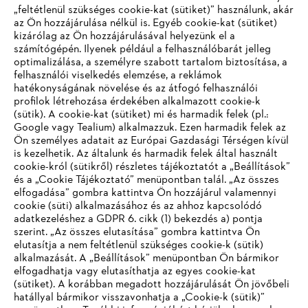
„feltétlenül szükséges cookie-kat (sütiket)” használunk, akár
az Ön hozzájárulása nélkül is. Egyéb cookie-kat (sütiket)
kizárólag az Ön hozzájárulásával helyezünk el a
számítógépén. Ilyenek például a felhasználóbarát jelleg
optimalizálása, a személyre szabott tartalom biztosítása, a
Globális vezetői díj
felhasználói viselkedés elemzése, a reklámok
hatékonyságának növelése és az átfogó felhasználói
profilok létrehozása érdekében alkalmazott cookie-k
(sütik). A cookie-kat (sütiket) mi és harmadik felek (pl.:
Google vagy Tealium) alkalmazzuk. Ezen harmadik felek az
Információk a beszállítók számára
Ön személyes adatait az Európai Gazdasági Térségen kívül
Termékek
is kezelhetik. Az általunk és harmadik felek által használt
Kapcsolat
cookie-król (sütikről) részletes tájékoztatót a „Beállítások”
Karrier
Bejelentő rendszer
és a „Cookie Tájékoztató” menüpontban talál. „Az összes
elfogadása” gombra kattintva Ön hozzájárul valamennyi
cookie (süti) alkalmazásához és az ahhoz kapcsolódó
adatkezeléshez a GDPR 6. cikk (1) bekezdés a) pontja
szerint. „Az összes elutasítása” gombra kattintva Ön
elutasítja a nem feltétlenül szükséges cookie-k (sütik)
alkalmazását. A „Beállítások” menüpontban Ön bármikor
elfogadhatja vagy elutasíthatja az egyes cookie-kat
(sütiket). A korábban megadott hozzájárulását Ön jövőbeli
hatállyal bármikor visszavonhatja a „Cookie-k (sütik)”