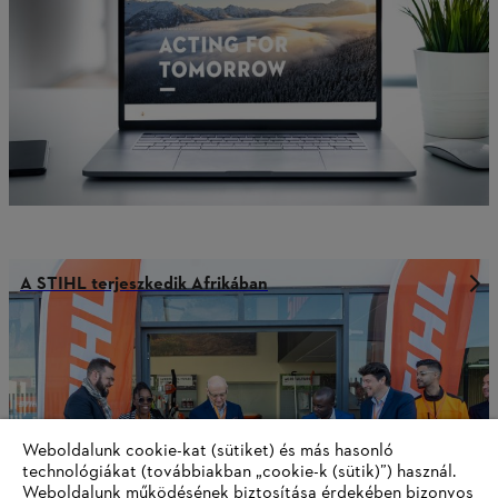
A STIHL terjeszkedik Afrikában
Weboldalunk cookie-kat (sütiket) és más hasonló
technológiákat (továbbiakban „cookie-k (sütik)”) használ.
Weboldalunk működésének biztosítása érdekében bizonyos