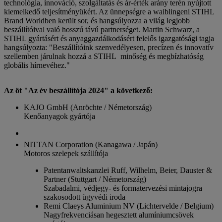
technológia, innováció, szolgáltatás és ár-érték arány terén nyújtott
kiemelkedő teljesítményükért. Az ünnepségre a waiblingeni STIHL
Brand Worldben került sor, és hangsúlyozza a világ legjobb
beszállítóival való hosszú távú partnerséget. Martin Schwarz, a
STIHL gyártásért és anyaggazdálkodásért felelős igazgatósági tagja
hangsúlyozta: "Beszállítóink szenvedélyesen, precízen és innovatív
szellemben járulnak hozzá a STIHL minőség és megbízhatóság
globális hírnevéhez."
Az öt "Az év beszállítója 2024" a következő:
KAJO GmbH (Anröchte / Németország)
Kenőanyagok gyártója
NITTAN Corporation (Kanagawa / Japán)
Motoros szelepek szállítója
Patentanwaltskanzlei Ruff, Wilhelm, Beier, Dauster &
Partner (Stuttgart / Németország)
Szabadalmi, védjegy- és formatervezési mintajogra
szakosodott ügyvédi iroda
Remi Claeys Aluminium NV (Lichtervelde / Belgium)
Nagyfrekvenciásan hegesztett alumíniumcsövek