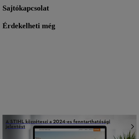
Sajtókapcsolat
Érdekelheti még
A STIHL közzéteszi a 2024-es fenntarthatósági
jelentést