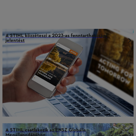
A STIHL közzéteszi a 2023-as fenntarthatósági
jelentést
A STIHL csatlakozik az ENSZ Globális
Megállapodásához