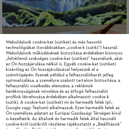
Weboldalunk cookie-kat (sütiket) és más hasonló
technológiákat (továbbiakban „cookie-k (sütik)”) használ.
Weboldalunk működésének biztosítása érdekében bizonyos
„feltétlenül szükséges cookie-kat (sütiket)” használunk, akár
az Ön hozzájárulása nélkül is. Egyéb cookie-kat (sütiket)
kizárólag az Ön hozzájárulásával helyezünk el a
számítógépén. Ilyenek például a felhasználóbarát jelleg
optimalizálása, a személyre szabott tartalom biztosítása, a
A STIHL klímasemlegessé válik
felhasználói viselkedés elemzése, a reklámok
hatékonyságának növelése és az átfogó felhasználói
profilok létrehozása érdekében alkalmazott cookie-k
(sütik). A cookie-kat (sütiket) mi és harmadik felek (pl.:
Google vagy Tealium) alkalmazzuk. Ezen harmadik felek az
Információk a beszállítók számára
Ön személyes adatait az Európai Gazdasági Térségen kívül
Termékek
is kezelhetik. Az általunk és harmadik felek által használt
Kapcsolat
cookie-król (sütikről) részletes tájékoztatót a „Beállítások”
Karrier