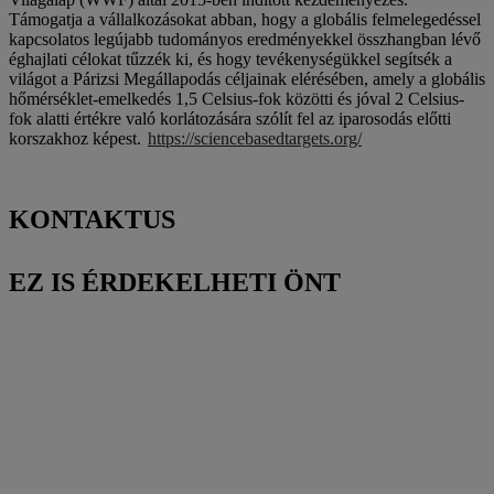
Támogatja a vállalkozásokat abban, hogy a globális felmelegedéssel
kapcsolatos legújabb tudományos eredményekkel összhangban lévő
éghajlati célokat tűzzék ki, és hogy tevékenységükkel segítsék a
világot a Párizsi Megállapodás céljainak elérésében, amely a globális
hőmérséklet-emelkedés 1,5 Celsius-fok közötti és jóval 2 Celsius-
fok alatti értékre való korlátozására szólít fel az iparosodás előtti
korszakhoz képest.
https://sciencebasedtargets.org/
KONTAKTUS
EZ IS ÉRDEKELHETI ÖNT