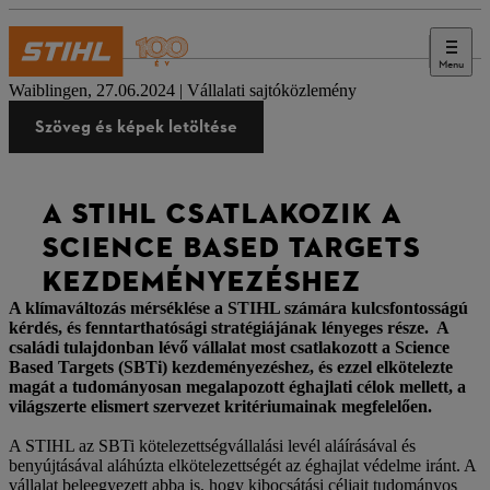
Menu
Sajtó
Waiblingen, 27.06.2024 | Vállalati sajtóközlemény
Szöveg és képek letöltése
A STIHL CSATLAKOZIK A
SCIENCE BASED TARGETS
KEZDEMÉNYEZÉSHEZ
A klímaváltozás mérséklése a STIHL számára kulcsfontosságú
kérdés, és fenntarthatósági stratégiájának lényeges része. A
családi tulajdonban lévő vállalat most csatlakozott a Science
Based Targets (SBTi) kezdeményezéshez, és ezzel elkötelezte
magát a tudományosan megalapozott éghajlati célok mellett, a
világszerte elismert szervezet kritériumainak megfelelően.
A STIHL az SBTi kötelezettségvállalási levél aláírásával és
benyújtásával aláhúzta elkötelezettségét az éghajlat védelme iránt. A
vállalat beleegyezett abba is, hogy kibocsátási céljait tudományos