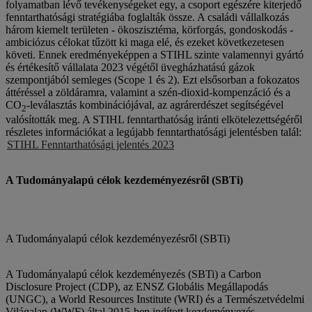
folyamatban lévő tevékenységeket egy, a csoport egészére kiterjedő
fenntarthatósági stratégiába foglalták össze. A családi vállalkozás
három kiemelt területen - ökoszisztéma, körforgás, gondoskodás -
ambiciózus célokat tűzött ki maga elé, és ezeket következetesen
követi. Ennek eredményeképpen a STIHL szinte valamennyi gyártó
és értékesítő vállalata 2023 végétől üvegházhatású gázok
szempontjából semleges (Scope 1 és 2). Ezt elsősorban a fokozatos
áttéréssel a zöldáramra, valamint a szén-dioxid-kompenzáció és a
CO
-leválasztás kombinációjával, az agrárerdészet segítségével
2
valósították meg. A STIHL fenntarthatóság iránti elkötelezettségéről
részletes információkat a legújabb fenntarthatósági jelentésben talál:
STIHL Fenntarthatósági jelentés 2023
A Tudományalapú célok kezdeményezésről (SBTi)
A Tudományalapú célok kezdeményezésről (SBTi)
A Tudományalapú célok kezdeményezés (SBTi) a Carbon
Disclosure Project (CDP), az ENSZ Globális Megállapodás
(UNGC), a World Resources Institute (WRI) és a Természetvédelmi
Világalap (WWF) által 2015-ben indított kezdeményezés.