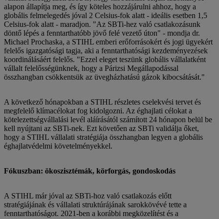
alapon állapítja meg, és így köteles hozzájárulni ahhoz, hogy a
globális felmelegedés jóval 2 Celsius-fok alatt - ideális esetben 1,5
Celsius-fok alatt - maradjon. "Az SBTi-hez való csatlakozásunk
döntő lépés a fenntarthatóbb jövő felé vezető úton" - mondja dr.
Michael Prochaska, a STIHL emberi erőforrásokért és jogi ügyekért
felelős igazgatósági tagja, aki a fenntarthatósági kezdeményezések
koordinálásáért felelős. "Ezzel eleget teszünk globális vállalatként
vállalt felelősségünknek, hogy a Párizsi Megállapodással
összhangban csökkentsük az üvegházhatású gázok kibocsátását."
A következő hónapokban a STIHL részletes cselekvési tervet és
megfelelő klímacélokat fog kidolgozni. Az éghajlati célokat a
kötelezettségvállalási levél aláírásától számított 24 hónapon belül be
kell nyújtani az SBTi-nek. Ezt követően az SBTi validálja őket,
hogy a STIHL vállalati stratégiája összhangban legyen a globális
éghajlatvédelmi követelményekkel.
Fókuszban: ökoszisztémák, körforgás, gondoskodás
A STIHL már jóval az SBTi-hoz való csatlakozás előtt
stratégiájának és vállalati struktúrájának sarokkövévé tette a
fenntarthatóságot. 2021-ben a korábbi megközelítést és a