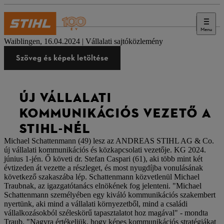
Menu
Sajtó
Waiblingen, 16.04.2024 | Vállalati sajtóközlemény
Szöveg és képek letöltése
ÚJ VÁLLALATI
KOMMUNIKÁCIÓS VEZETŐ A
STIHL-NÉL
Michael Schattenmann (49) lesz az ANDREAS STIHL AG & Co.
új vállalati kommunikációs és közkapcsolati vezetője. KG 2024.
június 1-jén. Ő követi dr. Stefan Caspari (61), aki több mint két
évtizeden át vezette a részleget, és most nyugdíjba vonulásának
következő szakaszába lép. Schattenmann közvetlenül Michael
Traubnak, az igazgatótanács elnökének fog jelenteni. "Michael
Schattenmann személyében egy kiváló kommunikációs szakembert
nyertünk, aki mind a vállalati környezetből, mind a családi
vállalkozásokból széleskörű tapasztalatot hoz magával" - mondta
Traub. "Nagyra értékeljük, hogy képes kommunikációs stratégiákat