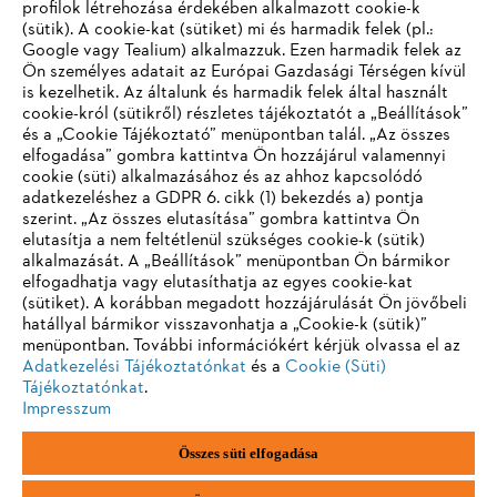
profilok létrehozása érdekében alkalmazott cookie-k
(sütik). A cookie-kat (sütiket) mi és harmadik felek (pl.:
Google vagy Tealium) alkalmazzuk. Ezen harmadik felek az
Információk a beszállítók számára
Ön személyes adatait az Európai Gazdasági Térségen kívül
Termékek
is kezelhetik. Az általunk és harmadik felek által használt
Kapcsolat
cookie-król (sütikről) részletes tájékoztatót a „Beállítások”
Karrier
Bejelentő rendszer
és a „Cookie Tájékoztató” menüpontban talál. „Az összes
elfogadása” gombra kattintva Ön hozzájárul valamennyi
cookie (süti) alkalmazásához és az ahhoz kapcsolódó
adatkezeléshez a GDPR 6. cikk (1) bekezdés a) pontja
szerint. „Az összes elutasítása” gombra kattintva Ön
elutasítja a nem feltétlenül szükséges cookie-k (sütik)
alkalmazását. A „Beállítások” menüpontban Ön bármikor
elfogadhatja vagy elutasíthatja az egyes cookie-kat
(sütiket). A korábban megadott hozzájárulását Ön jövőbeli
hatállyal bármikor visszavonhatja a „Cookie-k (sütik)”
menüpontban. További információkért kérjük olvassa el az
Adatkezelési Tájékoztatónkat
és a
Cookie (Süti)
Tájékoztatónkat
.
Impresszum
Összes süti elfogadása
Impresszum
Adatvédelmi szabályzat
Cookie információk