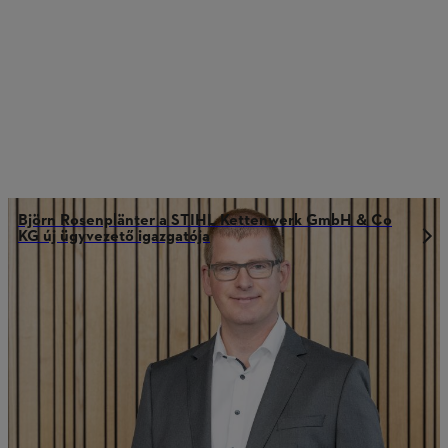
Björn Rosenplänter a STIHL Kettenwerk GmbH & Co
KG új ügyvezető igazgatója