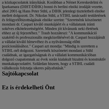
a közkapcsolatok irányítását. Korábban a Német Kereskedelmi és
Iparkamara (DIHT/DIHK) bonni és berlini elnöki irodáját vezette,
ahol 2001-ig Hans Peter Stihl, a DIHK jelenlegi tiszteletbeli elnöke
mellett dolgozott. Dr. Nikolas Stihl, a STIHL tanácsadó testületének
és felügyelőbizottságának elnöke szerint: "Szeretnénk köszönetet
mondani dr. Caspari kiváló munkájáért és a vállalatunk iránti
sokéves elkötelezettségéért. Minden jót kívánunk neki életének
ehhez az új fejezetéhez." Traub hozzáteszi: "A kommunikáció
szakértő és professzionális megközelítésével dr. Caspari hozzájárult
a vállalat kiváló hírnevéhez és a nyilvánosság előtti
pozícionálásához." Caspari azt mondja: "Mindig is szerettem a
STIHL-nél dolgozni. Szeretnék köszönetet mondani a Stihl
családnak, az igazgatóságnak és a vállalati kommunikációban
dolgozó csapatomnak az évek során kialakult bizalmi és konstruktív
munkakapcsolatért. Szilárdan hiszem, hogy a STIHL családi
vállalkozás folytatja sikeres pályafutását."
Sajtókapcsolat
Ez is érdekelheti Önt