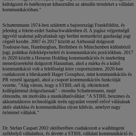
kidolgozni és hatékonyan kihasználni az aktuális trendeket a vállalati
kommunikációban."
Schattenmann 1974-ben született a bajorországi Frankföldön, és
jelenleg a fekete-erdei Sasbachwaldenben él. A jogász végzettségű
ügyvéd szakmai pályafutását egy berlini nemzetközi gazdasági jogi
cégnél kezdte. 2007 és 2017 között az Airbusnál dolgozott
Toulouse-ban, Hamburgban, Berlinben és Münchenben különböző
jogi, politikai érdekképviseleti és kommunikációs pozíciókban. 2017
és 2020 között a Heraeus Holding kommunikációs és marketing
menedzsereként dolgozott Hanauban, ahol a márka és a külső
kommunikáció volt a felelősségi köre csoportszinten. 2020-ban
csatlakozott a blieskasteli Hager Grouphoz, mint kommunikációs és
PR vezető igazgató, ahol a csoport kommunikációs funkcióját
vezette. "Alig várom, hogy a STIHL-nél új, elkötelezett
kollégáimmal dolgozhassak" - mondta Schattenmann, majd
elmondta, mi motiválta a munkáltatóváltást: "A STIHL benzines és
akkumulátoros technológiák terén egyaránt vezető erővé válásának
aktív alakítása és kommunikálása olyan kihívás, amelyet nagy
örömmel vállalok."
Dr. Stefan Caspari 2002 októberében csatlakozott a waiblingeni
székhelyű vállalathoz, és átvette a STIHL vállalati kommunikáció és