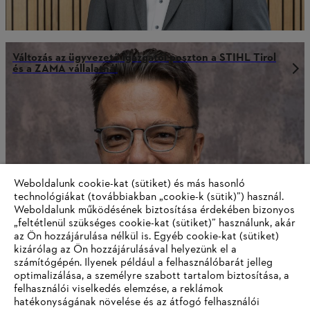
Változás az ügyvezető igazgatói poszton a STIHL Tirol
és a ZAMA vállalatnál
Weboldalunk cookie-kat (sütiket) és más hasonló
technológiákat (továbbiakban „cookie-k (sütik)”) használ.
Weboldalunk működésének biztosítása érdekében bizonyos
„feltétlenül szükséges cookie-kat (sütiket)” használunk, akár
az Ön hozzájárulása nélkül is. Egyéb cookie-kat (sütiket)
kizárólag az Ön hozzájárulásával helyezünk el a
számítógépén. Ilyenek például a felhasználóbarát jelleg
Ingrid Jägering 2022. augusztus 1-jétől a STIHL
optimalizálása, a személyre szabott tartalom biztosítása, a
pénzügyi igazgatótanácsának tagja lesz.
felhasználói viselkedés elemzése, a reklámok
hatékonyságának növelése és az átfogó felhasználói