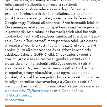
optimalizálása, a személyre szabott tartalom biztosítása, a
STIHL Svájcban
felhasználói viselkedés elemzése, a reklámok
hatékonyságának növelése és az átfogó felhasználói
profilok létrehozása érdekében alkalmazott cookie-k
(sütik). A cookie-kat (sütiket) mi és harmadik felek (pl.:
Google vagy Tealium) alkalmazzuk. Ezen harmadik felek az
Információk a beszállítók számára
Ön személyes adatait az Európai Gazdasági Térségen kívül
Termékek
is kezelhetik. Az általunk és harmadik felek által használt
Kapcsolat
cookie-król (sütikről) részletes tájékoztatót a „Beállítások”
Karrier
Bejelentő rendszer
és a „Cookie Tájékoztató” menüpontban talál. „Az összes
elfogadása” gombra kattintva Ön hozzájárul valamennyi
cookie (süti) alkalmazásához és az ahhoz kapcsolódó
adatkezeléshez a GDPR 6. cikk (1) bekezdés a) pontja
szerint. „Az összes elutasítása” gombra kattintva Ön
elutasítja a nem feltétlenül szükséges cookie-k (sütik)
alkalmazását. A „Beállítások” menüpontban Ön bármikor
elfogadhatja vagy elutasíthatja az egyes cookie-kat
(sütiket). A korábban megadott hozzájárulását Ön jövőbeli
hatállyal bármikor visszavonhatja a „Cookie-k (sütik)”
menüpontban. További információkért kérjük olvassa el az
Adatkezelési Tájékoztatónkat
és a
Cookie (Süti)
Tájékoztatónkat
.
Impresszum