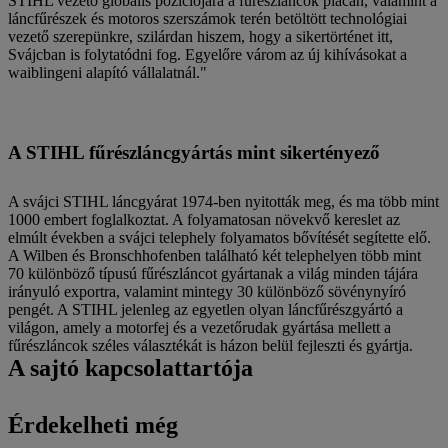
STIHL vezető globális pozíciójára a fűrészláncok piacán, valamint a
láncfűrészek és motoros szerszámok terén betöltött technológiai
vezető szerepünkre, szilárdan hiszem, hogy a sikertörténet itt,
Svájcban is folytatódni fog. Egyelőre várom az új kihívásokat a
waiblingeni alapító vállalatnál."
A STIHL fűrészláncgyártás mint sikertényező
A svájci STIHL láncgyárat 1974-ben nyitották meg, és ma több mint
1000 embert foglalkoztat. A folyamatosan növekvő kereslet az
elmúlt években a svájci telephely folyamatos bővítését segítette elő.
A Wilben és Bronschhofenben található két telephelyen több mint
70 különböző típusú fűrészláncot gyártanak a világ minden tájára
irányuló exportra, valamint mintegy 30 különböző sövénynyíró
pengét. A STIHL jelenleg az egyetlen olyan láncfűrészgyártó a
világon, amely a motorfej és a vezetőrudak gyártása mellett a
fűrészláncok széles választékát is házon belül fejleszti és gyártja.
A sajtó kapcsolattartója
Érdekelheti még