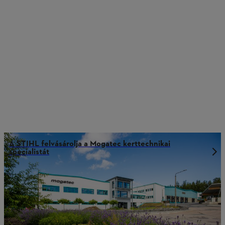
A STIHL felvásárolja a Mogatec kerttechnikai
specialistát