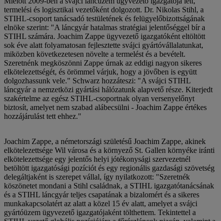
Mielőtt 2009-ben a svájci láncüzem ügyvezető igazgatója lett,
termelési és logisztikai vezetőként dolgozott. Dr. Nikolas Stihl, a
STIHL-csoport tanácsadó testületének és felügyelőbizottságának
elnöke szerint: "A láncgyár hatalmas stratégiai jelentőséggel bír a
STIHL számára. Joachim Zappe ügyvezető igazgatóként eltöltött
sok éve alatt folyamatosan fejlesztette svájci gyártóvállalatunkat,
miközben következetesen növelte a termelést és a bevételt.
Szeretnénk megköszönni Zappe úrnak az eddigi nagyon sikeres
elkötelezettségét, és örömmel várjuk, hogy a jövőben is együtt
dolgozhassunk vele." Schwarz hozzáteszi: "A svájci STIHL
láncgyár a nemzetközi gyártási hálózatunk alapvető része. Kiterjedt
szakértelme az egész STIHL-csoportnak olyan versenyelőnyt
biztosít, amelyet nem szabad alábecsülni - Joachim Zappe értékes
hozzájárulást tett ehhez."
Joachim Zappe, a németországi születésű Joachim Zappe, akinek
elkötelezettsége Wil városa és a környező St. Gallen környéke iránti
elkötelezettsége egy jelentős helyi jótékonysági szervezetnél
betöltött igazgatósági pozíciót és egy regionális gazdasági szövetség
delegáltjaként is szerepet vállal, így nyilatkozott: "Szeretnék
köszönetet mondani a Stihl családnak, a STIHL igazgatótanácsának
és a STIHL láncgyár teljes csapatának a bizalomért és a sikeres
munkakapcsolatért az alatt a közel 15 év alatt, amelyet a svájci
gyártóüzem ügyvezető igazgatójaként tölthettem. Tekintettel a