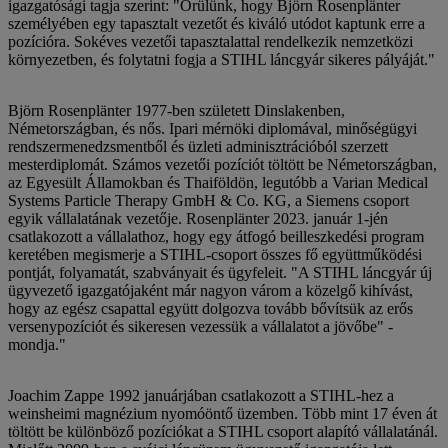
igazgatósági tagja szerint: "Örülünk, hogy Björn Rosenplänter
személyében egy tapasztalt vezetőt és kiváló utódot kaptunk erre a
pozícióra. Sokéves vezetői tapasztalattal rendelkezik nemzetközi
környezetben, és folytatni fogja a STIHL láncgyár sikeres pályáját."
Björn Rosenplänter 1977-ben született Dinslakenben,
Németországban, és nős. Ipari mérnöki diplomával, minőségügyi
rendszermenedzsmentből és üzleti adminisztrációból szerzett
mesterdiplomát. Számos vezetői pozíciót töltött be Németországban,
az Egyesült Államokban és Thaiföldön, legutóbb a Varian Medical
Systems Particle Therapy GmbH & Co. KG, a Siemens csoport
egyik vállalatának vezetője. Rosenplänter 2023. január 1-jén
csatlakozott a vállalathoz, hogy egy átfogó beilleszkedési program
keretében megismerje a STIHL-csoport összes fő együttműködési
pontját, folyamatát, szabványait és ügyfeleit. "A STIHL láncgyár új
ügyvezető igazgatójaként már nagyon várom a közelgő kihívást,
hogy az egész csapattal együtt dolgozva tovább bővítsük az erős
versenypozíciót és sikeresen vezessük a vállalatot a jövőbe" -
mondja."
Joachim Zappe 1992 januárjában csatlakozott a STIHL-hez a
weinsheimi magnézium nyomóöntő üzemben. Több mint 17 éven át
töltött be különböző pozíciókat a STIHL csoport alapító vállalatánál.