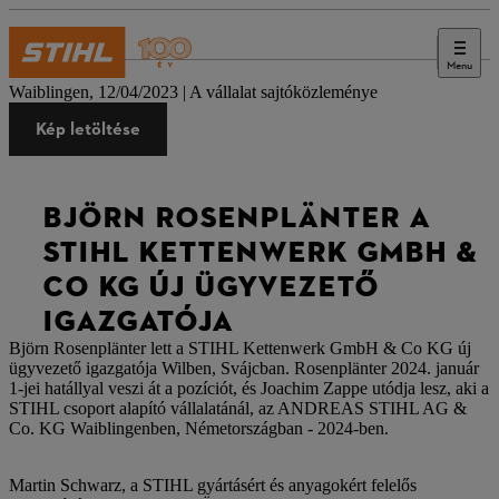
Menu
Sajtó
Waiblingen, 12/04/2023 | A vállalat sajtóközleménye
Kép letöltése
BJÖRN ROSENPLÄNTER A
STIHL KETTENWERK GMBH &
CO KG ÚJ ÜGYVEZETŐ
IGAZGATÓJA
Björn Rosenplänter lett a STIHL Kettenwerk GmbH & Co KG új
ügyvezető igazgatója Wilben, Svájcban. Rosenplänter 2024. január
1-jei hatállyal veszi át a pozíciót, és Joachim Zappe utódja lesz, aki a
STIHL csoport alapító vállalatánál, az ANDREAS STIHL AG &
Co. KG Waiblingenben, Németországban - 2024-ben.
Martin Schwarz, a STIHL gyártásért és anyagokért felelős