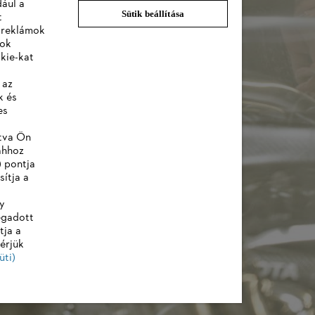
dául a
Sütik beállítása
t
a reklámok
lok
kie-kat
 az
 információk
k és
es
ntva Ön
ahhoz
) pontja
sítja a
y
egadott
tja a
érjük
üti)