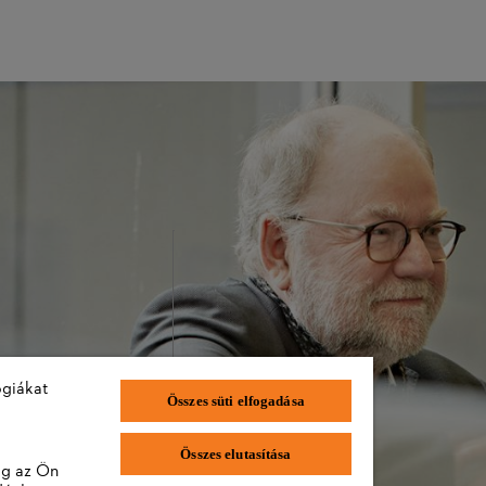
tthon?
részt birtokolni. És az elektromos fűnyíró, amit magamnak vettem, saj
ógiákat
Összes süti elfogadása
Összes elutasítása
lag az Ön