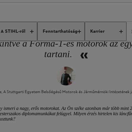
 Michael Bargende
A STIHL-ről
Fenntarthatóság
Karrier
kintve a Forma-1-es motorok az egy
tartani.
e, A Stuttgarti Egyetem Belsőégésű Motorok és Járműmérnöki Intézetének 
 így ismeri a nagy, erős motorokat. Az Ön széke azonban már több mint
esterszakos diplomamunkákat felügyel. Milyen érzés hirtelen kis láncf
lkoztunk?