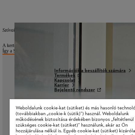
Szóval valószínűleg Önnek is vannak STIHL elektromos szerszámai o
A kertemben nincsenek olyan fák, amelyek miatt érdemes lenne láncfű
Így a STIHL szerszámokat kénytelen vagyok kihagyni.
Információk a beszállítók számára
Termékek
Kapcsolat
Karrier
Bejelentő rendszer
Weboldalunk cookie-kat (sütiket) és más hasonló technol
(továbbiakban „cookie-k (sütik)”) használ. Weboldalunk
működésének biztosítása érdekében bizonyos „feltétlenül
szükséges cookie-kat (sütiket)” használunk, akár az Ön
hozzájárulása nélkül is. Egyéb cookie-kat (sütiket) kizáró