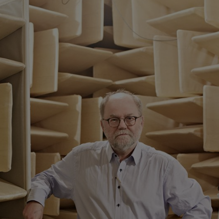
 keretfeltételek mások. Például egy láncfűrész esetében sokkal nagyo
végig a kezében kell tartania. A motor kiegyensúlyozása úgy, hogy az
ából nincs félelmetesebb egy egyhengeres motornál.
számot, míg egy láncfűrészes egység akár a 15 000-es fordulatszámot is
a összehasonlítjuk az autómotorokkal szemben támasztott követelménye