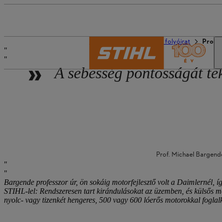
A STIHL világa
STIHL folyóirat
Prof.
A sebesség pontosságát te
Prof. Michael Bargend
Bargende professzor úr, ön sokáig motorfejlesztő volt a Daimlernél,
STIHL-lel: Rendszeresen tart kirándulásokat az üzemben, és külsős m
nyolc- vagy tizenkét hengeres, 500 vagy 600 lóerős motorokkal fogla