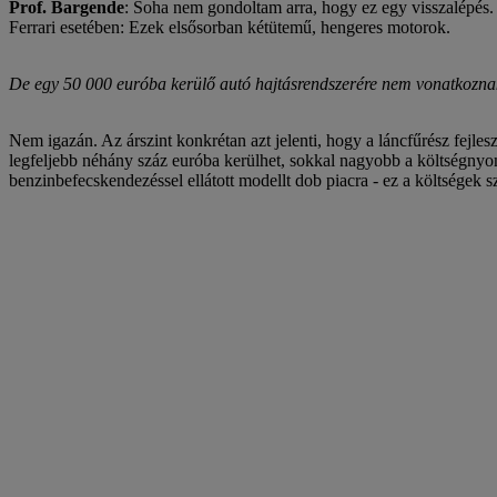
Prof. Bargende
: Soha nem gondoltam arra, hogy ez egy visszalépés.
Ferrari esetében: Ezek elsősorban kétütemű, hengeres motorok.
De egy 50 000 euróba kerülő autó hajtásrendszerére nem vonatkozn
Nem igazán. Az árszint konkrétan azt jelenti, hogy a láncfűrész fejl
legfeljebb néhány száz euróba kerülhet, sokkal nagyobb a költségnyo
benzinbefecskendezéssel ellátott modellt dob piacra - ez a költségek sz