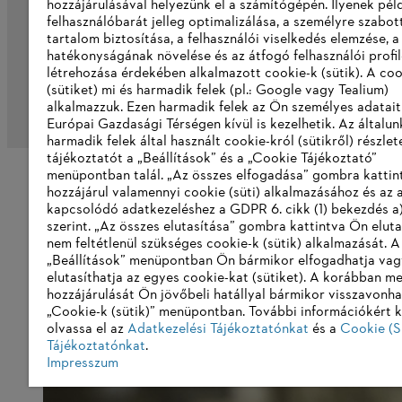
hozzájárulásával helyezünk el a számítógépén. Ilyenek pél
felhasználóbarát jelleg optimalizálása, a személyre szabot
tartalom biztosítása, a felhasználói viselkedés elemzése, 
hatékonyságának növelése és az átfogó felhasználói profi
létrehozása érdekében alkalmazott cookie-k (sütik). A coo
(sütiket) mi és harmadik felek (pl.: Google vagy Tealium)
alkalmazzuk. Ezen harmadik felek az Ön személyes adatait
Impresszum
Adatvédelmi szabályzat
Cookie
Európai Gazdasági Térségen kívül is kezelhetik. Az általun
harmadik felek által használt cookie-król (sütikről) részlet
tájékoztatót a „Beállítások” és a „Cookie Tájékoztató”
menüpontban talál. „Az összes elfogadása” gombra katti
hozzájárul valamennyi cookie (süti) alkalmazásához és az 
kapcsolódó adatkezeléshez a GDPR 6. cikk (1) bekezdés a
szerint. „Az összes elutasítása” gombra kattintva Ön eluta
nem feltétlenül szükséges cookie-k (sütik) alkalmazását. A
„Beállítások” menüpontban Ön bármikor elfogadhatja vag
elutasíthatja az egyes cookie-kat (sütiket). A korábban m
hozzájárulását Ön jövőbeli hatállyal bármikor visszavonha
„Cookie-k (sütik)” menüpontban. További információkért k
olvassa el az
Adatkezelési Tájékoztatónkat
és a
Cookie (S
Tájékoztatónkat
.
Impresszum