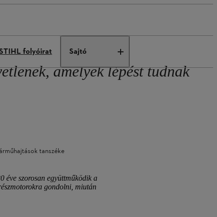
STIHL folyóirat
Sajtó
etlenek, amelyek lépést tudnak
járműhajtások tanszéke
 20 éve szorosan együttműködik a
űrészmotorokra gondolni, miután