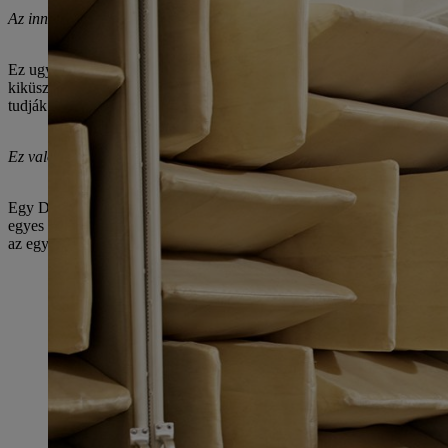
Az innovációs nyomás a láncfűrészeknél tényleg olyan nagy?
Ez ugyanolyan nagy, mint az autóiparban - és mégsem ugyanaz. Csak a
kiküszöbölésére. Az akár tíz kilogramm súlyú elektromos szerszámot 
tudják tartani a fűrészt, óriási kihívást jelent. A rezgések szempontj
Ez valóban igényesen hangzik.
Egy Daimler motorja a piros tartományban elérheti a 8000-es fordulat
egyes fordulatnál a meghatározott időpontban kell bekövetkeznie. H
az egyetlenek, amelyek lépést tudnak tartani.