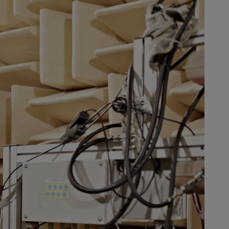
bb szükség van a vibráció
 erdészeti munkások kényelmesen
 - és a gyújtás szikrájának minden
ket, akkor a Forma-1-es motorok