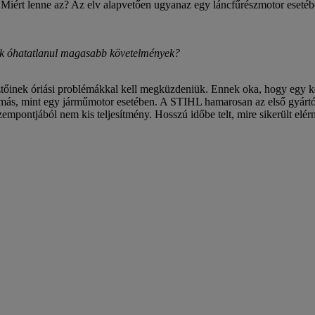
 Miért lenne az? Az elv alapvetően ugyanaz egy láncfűrészmotor esetéb
ak óhatatlanul magasabb követelmények?
esztőinek óriási problémákkal kell megküzdeniük. Ennek oka, hogy egy 
más, mint egy járműmotor esetében. A STIHL hamarosan az első gyártó 
empontjából nem kis teljesítmény. Hosszú időbe telt, mire sikerült elérni