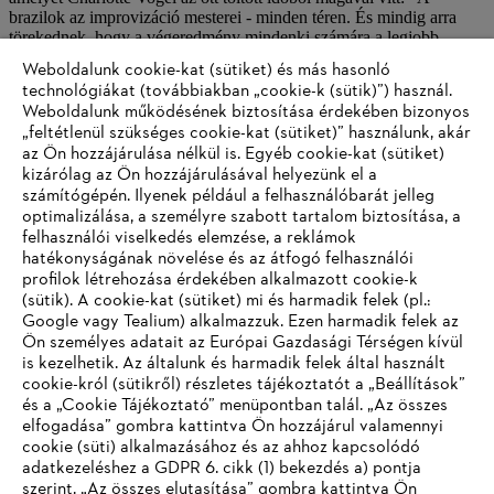
brazilok az improvizáció mesterei - minden téren. És mindig arra
törekednek, hogy a végeredmény mindenki számára a legjobb
eredményt hozza." Négy hónapot dolgozott ott, szintén a
Weboldalunk cookie-kat (sütiket) és más hasonló
gyártástervezésben, és szeretett volna még tovább maradni.
technológiákat (továbbiakban „cookie-k (sütik)”) használ.
Weboldalunk működésének biztosítása érdekében bizonyos
„feltétlenül szükséges cookie-kat (sütiket)” használunk, akár
A kapcsolatok, amelyeket kialakított, a mai napig hasznosak a brazil
az Ön hozzájárulása nélkül is. Egyéb cookie-kat (sütiket)
telephellyel való együttműködésben: Sok mindent jobban,
gyorsabban és gördülékenyebben lehet elvégezni. "Bizonyos
kizárólag az Ön hozzájárulásával helyezünk el a
dolgokat egy helyről csak akkor lehet megérteni és felfogni, ha már
számítógépén. Ilyenek például a felhasználóbarát jelleg
éltél és dolgoztál ott." Charlotte Vogel szerint: "Ez mindenkinek - és
optimalizálása, a személyre szabott tartalom biztosítása, a
különösen a vállalatnak - olyan előnyökkel jár, amelyeket pusztán
felhasználói viselkedés elemzése, a reklámok
pénzzel nem lehet elérni."
hatékonyságának növelése és az átfogó felhasználói
profilok létrehozása érdekében alkalmazott cookie-k
(sütik). A cookie-kat (sütiket) mi és harmadik felek (pl.:
Google vagy Tealium) alkalmazzuk. Ezen harmadik felek az
Információk a beszállítók számára
Ön személyes adatait az Európai Gazdasági Térségen kívül
Termékek
is kezelhetik. Az általunk és harmadik felek által használt
Kapcsolat
Karrier
cookie-król (sütikről) részletes tájékoztatót a „Beállítások”
Bejelentő rendszer
és a „Cookie Tájékoztató” menüpontban talál. „Az összes
elfogadása” gombra kattintva Ön hozzájárul valamennyi
cookie (süti) alkalmazásához és az ahhoz kapcsolódó
adatkezeléshez a GDPR 6. cikk (1) bekezdés a) pontja
szerint. „Az összes elutasítása” gombra kattintva Ön