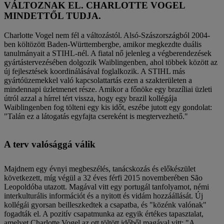
VÁLTOZNAK EL. CHARLOTTE VOGEL
MINDETTŐL TUDJA.
Charlotte Vogel nem fél a változástól. Alsó-Szászországból 2004-
ben költözött Baden-Württembergbe, amikor megkezdte duális
tanulmányait a STIHL-nél. A fiatal nő jelenleg a végberendezések
gyártástervezésében dolgozik Waiblingenben, ahol többek között az
új fejlesztések koordinálásával foglalkozik. A STIHL más
gyártóüzemekkel való kapcsolattartás ezen a szakterületen a
mindennapi üzletmenet része. Amikor a főnöke egy brazíliai üzleti
útról azzal a hírrel tért vissza, hogy egy brazil kollégája
Waiblingenben fog tölteni egy kis időt, eszébe jutott egy gondolat:
"Talán ez a látogatás egyfajta csereként is megtervezhető."
A terv valósággá válik
Majdnem egy évnyi megbeszélés, tanácskozás és előkészület
következett, míg végül a 32 éves férfi 2015 novemberében São
Leopoldóba utazott. Magával vitt egy portugál tanfolyamot, némi
interkulturális információt és a nyitott és vidám hozzáállását. Új
kollégái gyorsan beilleszkedtek a csapatba, és "közénk valónak"
fogadták el. A pozitív csapatmunka az egyik értékes tapasztalat,
amelyet Charlotte Vogel az ott töltött időből magával vitt: "A