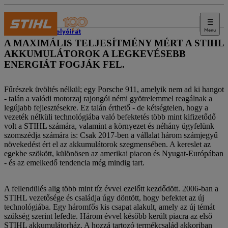
Menu
STIHL folyóirat
A MAXIMÁLIS TELJESÍTMÉNY MÉRT A STIHL
AKKUMULÁTOROK A LEGKEVÉSEBB
ENERGIÁT FOGJÁK FEL.
Fűrészek üvöltés nélkül; egy Porsche 911, amelyik nem ad ki hangot
- talán a valódi motorzaj rajongói némi gyötrelemmel reagálnak a
legújabb fejlesztésekre. Ez talán érthető - de kétségtelen, hogy a
vezeték nélküli technológiába való befektetés több mint kifizetődő
volt a STIHL számára, valamint a környezet és néhány ügyfelünk
szomszédja számára is: Csak 2017-ben a vállalat három számjegyű
növekedést ért el az akkumulátorok szegmensében. A kereslet az
egekbe szökött, különösen az amerikai piacon és Nyugat-Európában
- és az emelkedő tendencia még mindig tart.
A fellendülés alig több mint tíz évvel ezelőtt kezdődött. 2006-ban a
STIHL vezetősége és családja úgy döntött, hogy befektet az új
technológiába. Egy háromfős kis csapat alakult, amely az új témát
szükség szerint lefedte. Három évvel később került piacra az első
STIHL akkumulátorház. A hozzá tartozó termékcsalád akkoriban