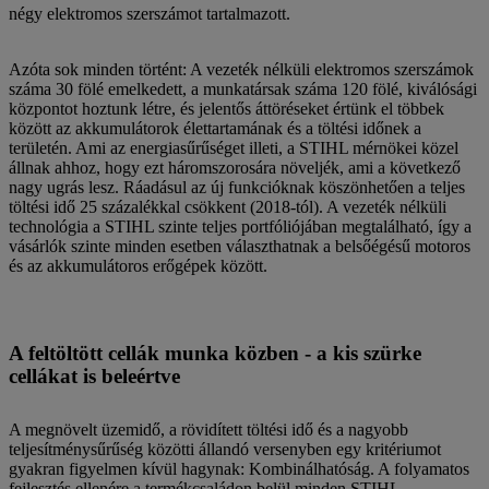
négy elektromos szerszámot tartalmazott.
Azóta sok minden történt: A vezeték nélküli elektromos szerszámok
száma 30 fölé emelkedett, a munkatársak száma 120 fölé, kiválósági
központot hoztunk létre, és jelentős áttöréseket értünk el többek
között az akkumulátorok élettartamának és a töltési időnek a
területén. Ami az energiasűrűséget illeti, a STIHL mérnökei közel
állnak ahhoz, hogy ezt háromszorosára növeljék, ami a következő
nagy ugrás lesz. Ráadásul az új funkcióknak köszönhetően a teljes
töltési idő 25 százalékkal csökkent (2018-tól). A vezeték nélküli
technológia a STIHL szinte teljes portfóliójában megtalálható, így a
vásárlók szinte minden esetben választhatnak a belsőégésű motoros
és az akkumulátoros erőgépek között.
A feltöltött cellák munka közben - a kis szürke
cellákat is beleértve
A megnövelt üzemidő, a rövidített töltési idő és a nagyobb
teljesítménysűrűség közötti állandó versenyben egy kritériumot
gyakran figyelmen kívül hagynak: Kombinálhatóság. A folyamatos
fejlesztés ellenére a termékcsaládon belül minden STIHL