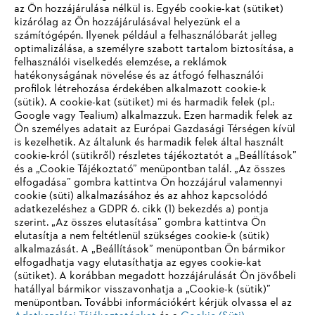
az Ön hozzájárulása nélkül is. Egyéb cookie-kat (sütiket)
lopásvédelem csak néhány azok közül a funkciók közül, amelyeken
a fejlesztőcsapatok dolgoznak. Az analóg égéstechnika rajongóinak
kizárólag az Ön hozzájárulásával helyezünk el a
azonban nem kell aggódniuk, hogy az általuk kedvelt valódi
számítógépén. Ilyenek például a felhasználóbarát jelleg
láncfűrészes hangzás a jövőben kizárólag az MP3-ba kerül: A
optimalizálása, a személyre szabott tartalom biztosítása, a
STIHL is hű marad az eredetéhez, a benzinmotoros szerszámok
felhasználói viselkedés elemzése, a reklámok
üzletágához.
hatékonyságának növelése és az átfogó felhasználói
profilok létrehozása érdekében alkalmazott cookie-k
(sütik). A cookie-kat (sütiket) mi és harmadik felek (pl.:
Google vagy Tealium) alkalmazzuk. Ezen harmadik felek az
Információk a beszállítók számára
Ön személyes adatait az Európai Gazdasági Térségen kívül
Termékek
is kezelhetik. Az általunk és harmadik felek által használt
Kapcsolat
cookie-król (sütikről) részletes tájékoztatót a „Beállítások”
Karrier
Bejelentő rendszer
és a „Cookie Tájékoztató” menüpontban talál. „Az összes
elfogadása” gombra kattintva Ön hozzájárul valamennyi
cookie (süti) alkalmazásához és az ahhoz kapcsolódó
adatkezeléshez a GDPR 6. cikk (1) bekezdés a) pontja
szerint. „Az összes elutasítása” gombra kattintva Ön
elutasítja a nem feltétlenül szükséges cookie-k (sütik)
alkalmazását. A „Beállítások” menüpontban Ön bármikor
elfogadhatja vagy elutasíthatja az egyes cookie-kat
(sütiket). A korábban megadott hozzájárulását Ön jövőbeli
hatállyal bármikor visszavonhatja a „Cookie-k (sütik)”
menüpontban. További információkért kérjük olvassa el az