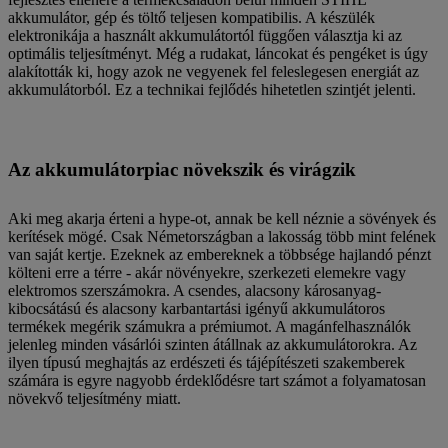
akkumulátor, gép és töltő teljesen kompatibilis. A készülék
elektronikája a használt akkumulátortól függően választja ki az
optimális teljesítményt. Még a rudakat, láncokat és pengéket is úgy
alakították ki, hogy azok ne vegyenek fel feleslegesen energiát az
akkumulátorból. Ez a technikai fejlődés hihetetlen szintjét jelenti.
Az akkumulátorpiac növekszik és virágzik
Aki meg akarja érteni a hype-ot, annak be kell néznie a sövények és
kerítések mögé. Csak Németországban a lakosság több mint felének
van saját kertje. Ezeknek az embereknek a többsége hajlandó pénzt
költeni erre a térre - akár növényekre, szerkezeti elemekre vagy
elektromos szerszámokra. A csendes, alacsony károsanyag-
kibocsátású és alacsony karbantartási igényű akkumulátoros
termékek megérik számukra a prémiumot. A magánfelhasználók
jelenleg minden vásárlói szinten átállnak az akkumulátorokra. Az
ilyen típusú meghajtás az erdészeti és tájépítészeti szakemberek
számára is egyre nagyobb érdeklődésre tart számot a folyamatosan
növekvő teljesítmény miatt.