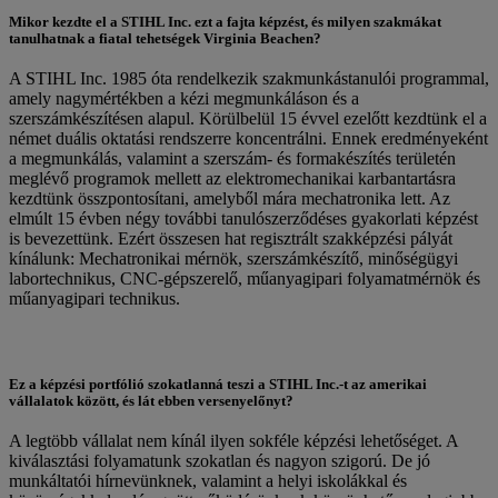
Mikor kezdte el a STIHL Inc. ezt a fajta képzést, és milyen szakmákat
tanulhatnak a fiatal tehetségek Virginia Beachen?
A STIHL Inc. 1985 óta rendelkezik szakmunkástanulói programmal,
amely nagymértékben a kézi megmunkáláson és a
szerszámkészítésen alapul. Körülbelül 15 évvel ezelőtt kezdtünk el a
német duális oktatási rendszerre koncentrálni. Ennek eredményeként
a megmunkálás, valamint a szerszám- és formakészítés területén
meglévő programok mellett az elektromechanikai karbantartásra
kezdtünk összpontosítani, amelyből mára mechatronika lett. Az
elmúlt 15 évben négy további tanulószerződéses gyakorlati képzést
is bevezettünk. Ezért összesen hat regisztrált szakképzési pályát
kínálunk: Mechatronikai mérnök, szerszámkészítő, minőségügyi
labortechnikus, CNC-gépszerelő, műanyagipari folyamatmérnök és
műanyagipari technikus.
Ez a képzési portfólió szokatlanná teszi a STIHL Inc.-t az amerikai
vállalatok között, és lát ebben versenyelőnyt?
A legtöbb vállalat nem kínál ilyen sokféle képzési lehetőséget. A
kiválasztási folyamatunk szokatlan és nagyon szigorú. De jó
munkáltatói hírnevünknek, valamint a helyi iskolákkal és