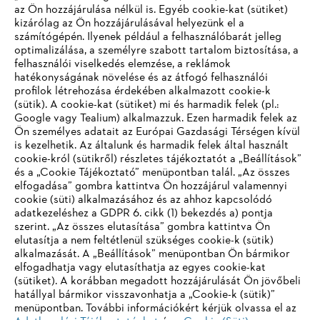
az Ön hozzájárulása nélkül is. Egyéb cookie-kat (sütiket)
kizárólag az Ön hozzájárulásával helyezünk el a
számítógépén. Ilyenek például a felhasználóbarát jelleg
optimalizálása, a személyre szabott tartalom biztosítása, a
Oktatás és emberek
felhasználói viselkedés elemzése, a reklámok
hatékonyságának növelése és az átfogó felhasználói
profilok létrehozása érdekében alkalmazott cookie-k
(sütik). A cookie-kat (sütiket) mi és harmadik felek (pl.:
Google vagy Tealium) alkalmazzuk. Ezen harmadik felek az
Információk a beszállítók számára
Ön személyes adatait az Európai Gazdasági Térségen kívül
Termékek
is kezelhetik. Az általunk és harmadik felek által használt
Kapcsolat
Karrier
cookie-król (sütikről) részletes tájékoztatót a „Beállítások”
Bejelentő rendszer
és a „Cookie Tájékoztató” menüpontban talál. „Az összes
elfogadása” gombra kattintva Ön hozzájárul valamennyi
cookie (süti) alkalmazásához és az ahhoz kapcsolódó
adatkezeléshez a GDPR 6. cikk (1) bekezdés a) pontja
szerint. „Az összes elutasítása” gombra kattintva Ön
elutasítja a nem feltétlenül szükséges cookie-k (sütik)
alkalmazását. A „Beállítások” menüpontban Ön bármikor
elfogadhatja vagy elutasíthatja az egyes cookie-kat
(sütiket). A korábban megadott hozzájárulását Ön jövőbeli
hatállyal bármikor visszavonhatja a „Cookie-k (sütik)”
menüpontban. További információkért kérjük olvassa el az