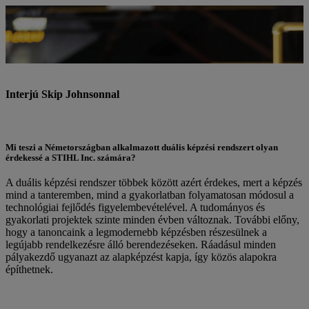
SKIP JOHNSON (59)
a STIHL Inc. képzési vezetője, és jól ismeri a
sikeresen exportált duális képzést: 1988-ban sikeresen elvégezte a
német-amerikai szerszámkészítő tanfolyamot.
Interjú Skip Johnsonnal
Mi teszi a Németországban alkalmazott duális képzési rendszert olyan
érdekessé a STIHL Inc. számára?
A duális képzési rendszer többek között azért érdekes, mert a képzés
mind a tanteremben, mind a gyakorlatban folyamatosan módosul a
technológiai fejlődés figyelembevételével. A tudományos és
gyakorlati projektek szinte minden évben változnak. További előny,
hogy a tanoncaink a legmodernebb képzésben részesülnek a
legújabb rendelkezésre álló berendezéseken. Ráadásul minden
pályakezdő ugyanazt az alapképzést kapja, így közös alapokra
építhetnek.