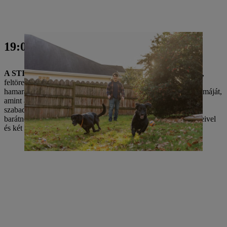
19:00
A STIHL Inc.
KÉPZÉS a STIHL Inc.nem elég az ambiciózus,
feltörekvő mechatronikai mérnöknek. Ezért szeretné minél
hamarabb befejezni az Old Dominion Egyetemen az alapdiplomáját,
amint azt a képzés utáni műszakrendje lehetővé teszi. Bradley
szabadidejében gyűjti az erőt a sok feladathoz. Ezt az időt a
barátnőjével, az edzőteremben, a játékkonzoljával vagy a szüleivel
és két kutyájával, Arlóval és Bellával tölti.