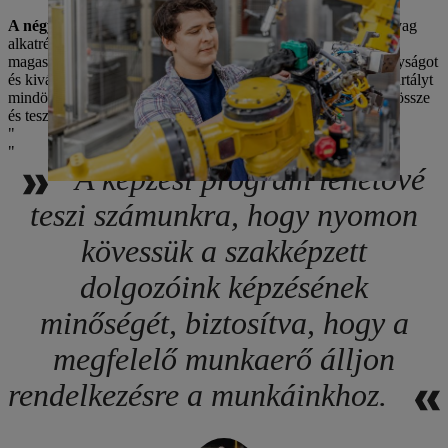
A négy fúvógép egyikénél
Bradley ellenőrzi az üreges műanyag
alkatrészek gyártási folyamatát. A Virginia Beach-i telephely
magasan automatizált gyártási folyamatai kiemelkedő hatékonyságot
és kiváló minőséget biztosítanak. A STIHL 4180 üzemanyagtartályt
mindössze 32 másodperc alatt alakítják ki, hegesztik, szerelik össze
és tesztelik szivárgás szempontjából egy automatizált cellában.
A képzési program lehetővé
teszi számunkra, hogy nyomon
kövessük a szakképzett
dolgozóink képzésének
minőségét, biztosítva, hogy a
megfelelő munkaerő álljon
rendelkezésre a munkáinkhoz.