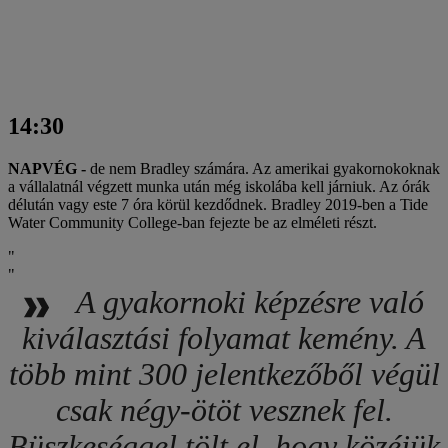
14:30
NAPVÉG -
de nem Bradley számára. Az amerikai gyakornokoknak
a vállalatnál végzett munka után még iskolába kell járniuk. Az órák
délután vagy este 7 óra körül kezdődnek. Bradley 2019-ben a Tide
Water Community College-ban fejezte be az elméleti részt.
A gyakornoki képzésre való
kiválasztási folyamat kemény. A
több mint 300 jelentkezőből végül
csak négy-ötöt vesznek fel.
Büszkeséggel tölt el, hogy közéjük