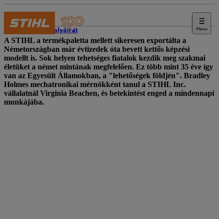
Menu
STIHL folyóirat
A STIHL a termékpaletta mellett sikeresen exportálta a
Németországban már évtizedek óta bevett kettős képzési
modellt is. Sok helyen tehetséges fiatalok kezdik meg szakmai
életüket a német mintának megfelelően. Ez több mint 35 éve így
van az Egyesült Államokban, a "lehetőségek földjén".
Bradley
Holmes mechatronikai mérnökként tanul a STIHL Inc.
vállalatnál Virginia Beachen, és betekintést enged a mindennapi
munkájába.