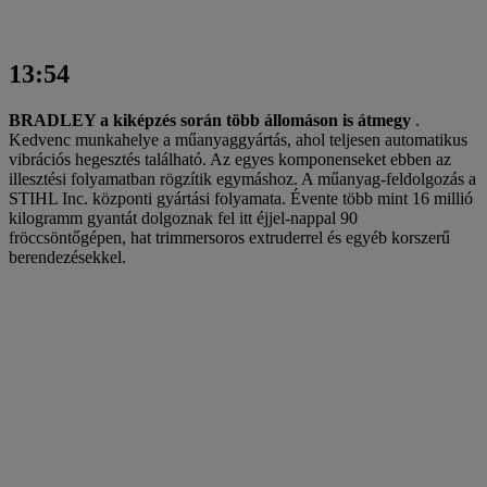
13:54
BRADLEY a kiképzés során több állomáson is átmegy
.
Kedvenc munkahelye a műanyaggyártás, ahol teljesen automatikus
vibrációs hegesztés található. Az egyes komponenseket ebben az
illesztési folyamatban rögzítik egymáshoz. A műanyag-feldolgozás a
STIHL Inc. központi gyártási folyamata. Évente több mint 16 millió
kilogramm gyantát dolgoznak fel itt éjjel-nappal 90
fröccsöntőgépen, hat trimmersoros extruderrel és egyéb korszerű
berendezésekkel.