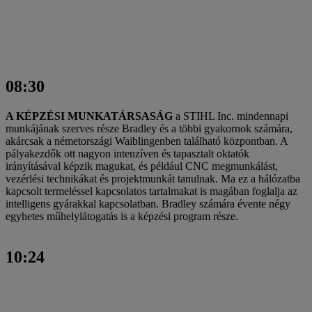
08:30
A KÉPZÉSI MUNKATÁRSASÁG
a STIHL Inc. mindennapi
munkájának szerves része Bradley és a többi gyakornok számára,
akárcsak a németországi Waiblingenben található központban. A
pályakezdők ott nagyon intenzíven és tapasztalt oktatók
irányításával képzik magukat, és például CNC megmunkálást,
vezérlési technikákat és projektmunkát tanulnak. Ma ez a hálózatba
kapcsolt termeléssel kapcsolatos tartalmakat is magában foglalja az
intelligens gyárakkal kapcsolatban. Bradley számára évente négy
egyhetes műhelylátogatás is a képzési program része.
10:24