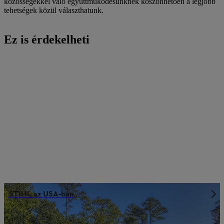
közösségekkel való együttműködésünknek köszönhetően a legjobb
tehetségek közül választhatunk.
Ez is érdekelheti
STIHL az USA-ban