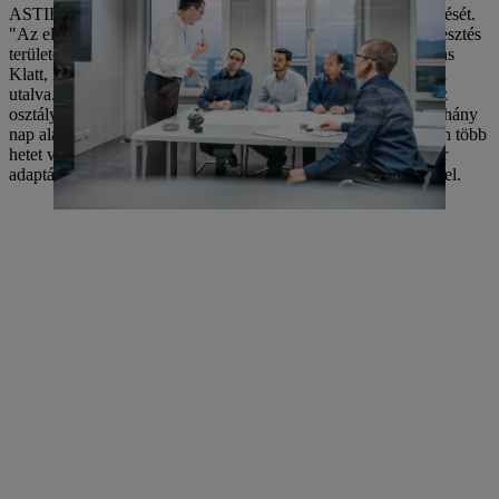
ASTIHL jól ismeri a karburátoros fűrészek építését és áttervezését.
"Az elmúlt években, például a méréstechnika és a szoftverfejlesztés
területén szerzett további szaktudásunk óriási" - jelenti Clemens
Klatt, különösen a szoftverfejlesztés koordinációs folyamataira
utalva. "Ezen a területen rendkívül integratívak vagyunk, és az
osztályok közötti interakció kulcsfontosságú." Ami ma már néhány
nap alatt megvalósítható a szoftverfejlesztés során, az korábban több
hetet vett igénybe. Ha a hardver a helyén van, akkor a szoftver
adaptálásával nagyon rövid időn belül jelentős fejlődés érhető el.