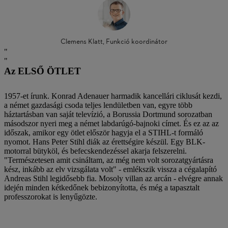
Clemens Klatt, Funkció koordinátor
Az ELSŐ ÖTLET
1957-et írunk. Konrad Adenauer harmadik kancellári ciklusát kezdi,
a német gazdasági csoda teljes lendületben van, egyre több
háztartásban van saját televízió, a Borussia Dortmund sorozatban
másodszor nyeri meg a német labdarúgó-bajnoki címet. És ez az az
időszak, amikor egy ötlet először hagyja el a STIHL-t formáló
nyomot. Hans Peter Stihl diák az érettségire készül. Egy BLK-
motorral bütyköl, és befecskendezéssel akarja felszerelni.
"Természetesen amit csináltam, az még nem volt sorozatgyártásra
kész, inkább az elv vizsgálata volt" - emlékszik vissza a cégalapító
Andreas Stihl legidősebb fia. Mosoly villan az arcán - elvégre annak
idején minden kétkedőnek bebizonyította, és még a tapasztalt
professzorokat is lenyűgözte.