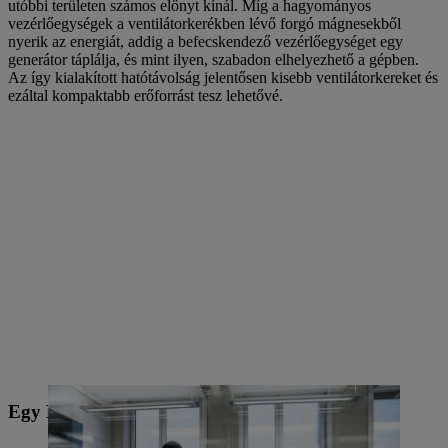
utóbbi területen számos előnyt kínál. Míg a hagyományos
vezérlőegységek a ventilátorkerékben lévő forgó mágnesekből
nyerik az energiát, addig a befecskendező vezérlőegységet egy
generátor táplálja, és mint ilyen, szabadon elhelyezhető a gépben.
Az így kialakított hatótávolság jelentősen kisebb ventilátorkereket és
ezáltal kompaktabb erőforrást tesz lehetővé.
Egy KÉTSZÁMÚ DUETT