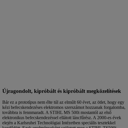
Újragondolt, kipróbált és kipróbált megközelítések
Bár ez a prototípus nem élte túl az elmúlt 60 évet, az ötlet, hogy egy
kézi befecskendezéses elektromos szerszámot hozzanak forgalomba,
továbbra is fennmaradt. A STIHL MS 500i mostantól az első
elektronikus befecskendezéssel ellátott láncfűrész. A 2000-es évek
elején a Karlsruhei Technológiai Intézetben speciális tesztekkel
kezdődött. Ezek eredményeként született meg a STIHL TS500i