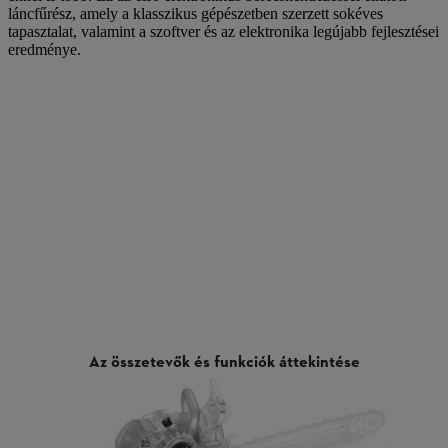
láncfűrész, amely a klasszikus gépészetben szerzett sokéves
tapasztalat, valamint a szoftver és az elektronika legújabb fejlesztései
eredménye.
Az összetevők és funkciók áttekintése