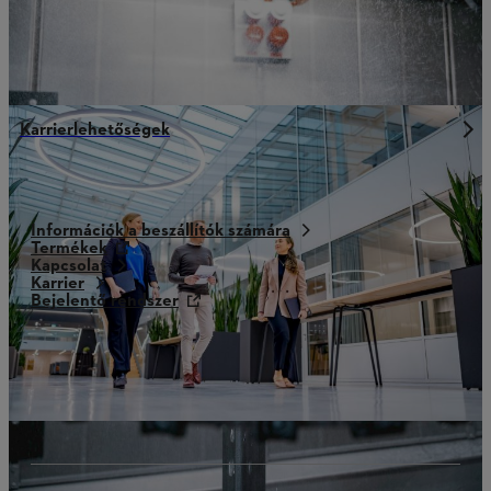
Karrierlehetőségek
Információk a beszállítók számára
Termékek
Kapcsolat
Karrier
Bejelentő rendszer