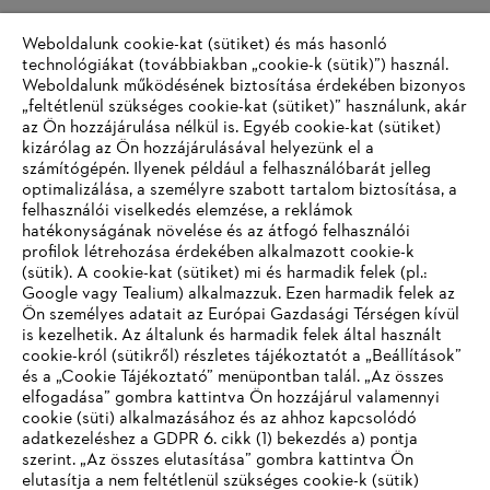
Weboldalunk cookie-kat (sütiket) és más hasonló
technológiákat (továbbiakban „cookie-k (sütik)”) használ.
Weboldalunk működésének biztosítása érdekében bizonyos
„feltétlenül szükséges cookie-kat (sütiket)” használunk, akár
az Ön hozzájárulása nélkül is. Egyéb cookie-kat (sütiket)
kizárólag az Ön hozzájárulásával helyezünk el a
számítógépén. Ilyenek például a felhasználóbarát jelleg
optimalizálása, a személyre szabott tartalom biztosítása, a
felhasználói viselkedés elemzése, a reklámok
hatékonyságának növelése és az átfogó felhasználói
profilok létrehozása érdekében alkalmazott cookie-k
(sütik). A cookie-kat (sütiket) mi és harmadik felek (pl.:
Google vagy Tealium) alkalmazzuk. Ezen harmadik felek az
Ön személyes adatait az Európai Gazdasági Térségen kívül
is kezelhetik. Az általunk és harmadik felek által használt
cookie-król (sütikről) részletes tájékoztatót a „Beállítások”
és a „Cookie Tájékoztató” menüpontban talál. „Az összes
elfogadása” gombra kattintva Ön hozzájárul valamennyi
cookie (süti) alkalmazásához és az ahhoz kapcsolódó
adatkezeléshez a GDPR 6. cikk (1) bekezdés a) pontja
szerint. „Az összes elutasítása” gombra kattintva Ön
elutasítja a nem feltétlenül szükséges cookie-k (sütik)