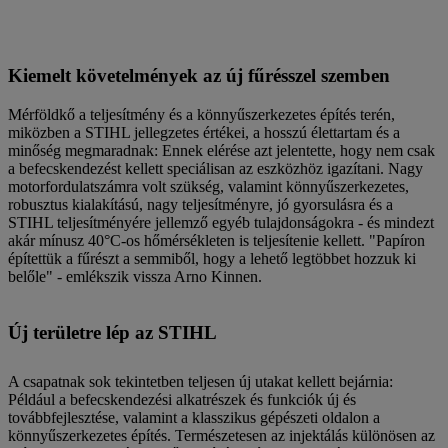
Kiemelt követelmények az új fűrésszel szemben
Mérföldkő a teljesítmény és a könnyűszerkezetes építés terén,
miközben a STIHL jellegzetes értékei, a hosszú élettartam és a
minőség megmaradnak: Ennek elérése azt jelentette, hogy nem csak
a befecskendezést kellett speciálisan az eszközhöz igazítani. Nagy
motorfordulatszámra volt szükség, valamint könnyűszerkezetes,
robusztus kialakítású, nagy teljesítményre, jó gyorsulásra és a
STIHL teljesítményére jellemző egyéb tulajdonságokra - és mindezt
akár mínusz 40°C-os hőmérsékleten is teljesítenie kellett. "Papíron
építettük a fűrészt a semmiből, hogy a lehető legtöbbet hozzuk ki
belőle" - emlékszik vissza Arno Kinnen.
Új területre lép az STIHL
A csapatnak sok tekintetben teljesen új utakat kellett bejárnia:
Például a befecskendezési alkatrészek és funkciók új és
továbbfejlesztése, valamint a klasszikus gépészeti oldalon a
könnyűszerkezetes építés. Természetesen az injektálás különösen az