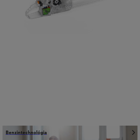
attyú:
Benzintechnológia