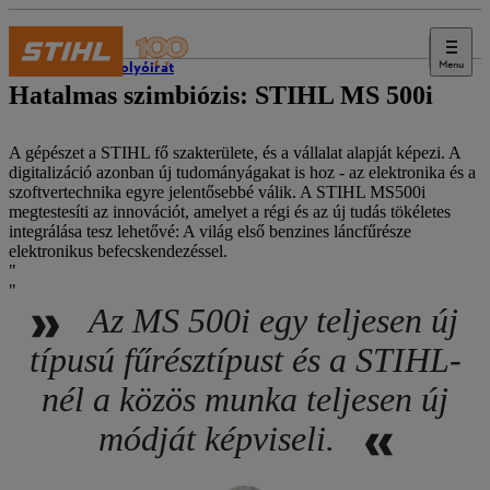
Menu
STIHL folyóirat
Hatalmas szimbiózis: STIHL MS 500i
A gépészet a STIHL fő szakterülete, és a vállalat alapját képezi. A
digitalizáció azonban új tudományágakat is hoz - az elektronika és a
szoftvertechnika egyre jelentősebbé válik. A STIHL MS500i
megtestesíti az innovációt, amelyet a régi és az új tudás tökéletes
integrálása tesz lehetővé: A világ első benzines láncfűrésze
elektronikus befecskendezéssel.
Az MS 500i egy teljesen új
típusú fűrésztípust és a STIHL-
nél a közös munka teljesen új
módját képviseli.