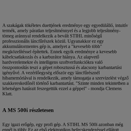
A szakágak tökéletes duettjének eredménye egy egyedülálló, intuitív
termék, amely páratlan teljesítménnyel és a legjobb teljesítmény-
tömeg aránnyal rendelkezik a bevált STIHL minőségű
professzionális láncfűrészek közül. Ugyanakkor ez egy
akkumulátormentes gép is, amelyet a "kevesebb több"
megközelítéssel építettek. Ennek egyik eredménye a kevesebb
kábelcsatlakozás és a karburátor hiánya. Az alapvető
hardverelemekre és intelligens szoftverfunkciókra való
összpontosítás teszi a gépet robosztussá és alacsony karbantartási
igényűvé. A vezérlőegység először egy láncfűrésznél
hibamemóriával is rendelkezik, amely támogatja a szervizelést végző
szakkereskedőnél történő karbantartást. "Szinte minden tekintetben a
lehetséges határait feszegettük ezzel a géppel" - mondja Clemens
Klatt.
A MS 500i részletesen
Egy igazi erőgép, egy profi gép. A STIHL MS 500i azonban még
ennél is több: Ez az első elektronikus befecskendezéssel ellátott