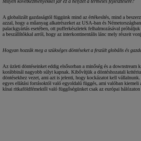
Milyen következményekkel jár ez a helyzet a termelés fejlesztésére?
A globalizált gazdaságtól függünk mind az értékesítés, mind a beszerz
azzal, hogy a műanyag alkatrészeket az USA-ban és Németországban is 
palackgyártás esetében, ott pufferkészletek felhalmozásával próbáljuk
a beszállítókkal arról, hogy az interkontinentális lánc mely részeit vo
Hogyan hozzák meg a szükséges döntéseket a feszült globális és gazda
Az üzleti döntéseinket eddig elsősorban a minőség és a downstream k
korábbinál nagyobb súlyt kapnak. Kibővítjük a döntéshozatali kritéri
döntésekhez vezet, ami azt is jelenti, hogy kockázatot kell vállalnunk
egyes ellátási forrásoktól való egyoldalú függés, ami valóban kiemeli a
kínai ritkaföldfémektől való függőségünket csak az európai hálózaton 