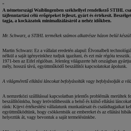
A németországi Waiblingenben székhellyel rendelkező STIHL csalá
tájfenntartási célú erőgépeket fejleszt, gyárt és értékesít. Beszé
tagja, a kockázatok minimalizálásáról a nehéz időkben.
Mr. Schwarz, a STIHL termékek számos alkatrésze házon belül készül
Martin Schwarz: Ez a vállalat eredetén alapul: Élvonalbeli technológi
nélkül a saját igényeinkhez tudjuk igazítani, és ezt már régóta tes
1971-ben az Eifel régióban. Jelenleg világszerte hét országban gyártju
mély, hosszú távú, együttműködő beszállítói kapcsolatokat ápolunk.
A világméretű ellátási láncokat befolyásolták vagy befolyásolják a 
A nemzetközi szállítással kapcsolatban jelentős problémák merültek fe
beszállítóinkba, hogy lerövidíthessük a belső és külső ellátási láncok
ránk: Kijevi értékesítési vállalatunk munkatársait és családtagjaikat k
együttműködtünk, hogy csökkentsük az embereket és az ellátási hibák
helyeztük át, vagy bevontuk a saját termelésünkbe.