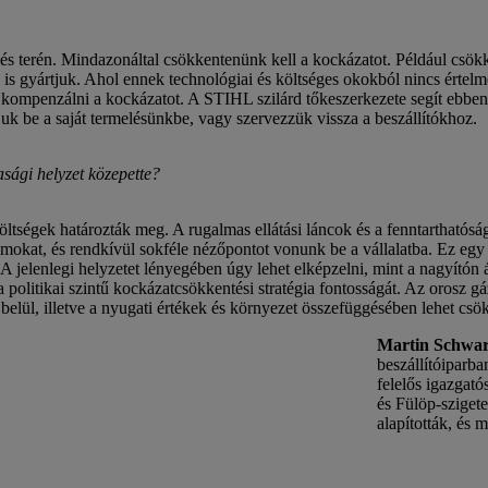
és terén. Mindazonáltal csökkentenünk kell a kockázatot. Például csökk
gyártjuk. Ahol ennek technológiai és költséges okokból nincs értelme,
 kompenzálni a kockázatot. A STIHL szilárd tőkeszerkezete segít ebben.
njuk be a saját termelésünkbe, vagy szervezzük vissza a beszállítókhoz.
sági helyzet közepette?
öltségek határozták meg. A rugalmas ellátási láncok és a fenntarthatós
umokat, és rendkívül sokféle nézőpontot vonunk be a vállalatba. Ez egy
. A jelenlegi helyzetet lényegében úgy lehet elképzelni, mint a nagyítón
 politikai szintű kockázatcsökkentési stratégia fontosságát. Az orosz gáz
belül, illetve a nyugati értékek és környezet összefüggésében lehet csö
Martin Schwa
beszállítóiparba
felelős igazgatós
és Fülöp-szigete
alapították, és 