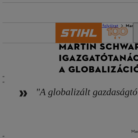
A STIHL világa
STIHL folyóirat
Martin
MARTIN SCHWAR
IGAZGATÓTANÁC
A GLOBALIZÁCI
"A globalizált gazdaságtól
Mar