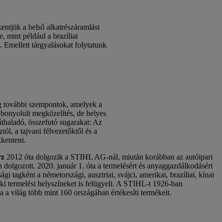
entjük a belső alkatrészáramlást
 mint például a brazíliai
 Emellett tárgyalásokat folytatunk
ág további szempontok, amelyek a
 bonyolult megközelítés, de helyes
 áthaladó, összefutó sugarakat: Az
tól, a tajvani félvezetőktől és a
kkenteni.
rz
2012 óta dolgozik a STIHL AG-nál, miután korábban az autóipari
n dolgozott. 2020. január 1. óta a termelésért és anyaggazdálkodásért
ági tagként a németországi, ausztriai, svájci, amerikai, brazíliai, kínai
ki termelési helyszíneket is felügyeli. A STIHL-t 1926-ban
ma a világ több mint 160 országában értékesíti termékeit.