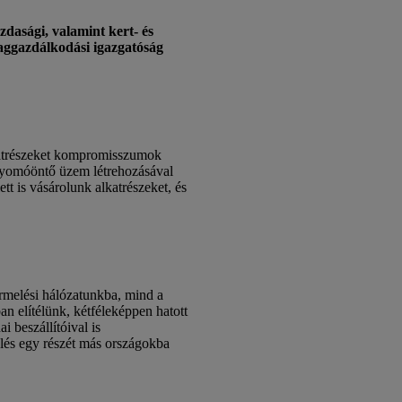
dasági, valamint kert- és
nyaggazdálkodási igazgatóság
alkatrészeket kompromisszumok
 nyomóöntő üzem létrehozásával
tt is vásárolunk alkatrészeket, és
ermelési hálózatunkba, mind a
an elítélünk, kétféleképpen hatott
i beszállítóival is
lés egy részét más országokba