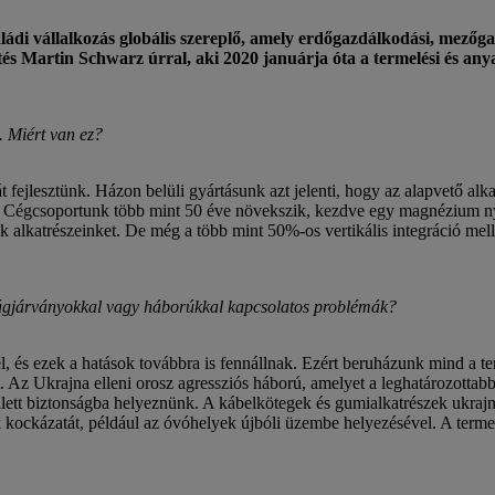
di vállalkozás globális szereplő, amely erdőgazdálkodási, mezőgaz
lgetés Martin Schwarz úrral, aki 2020 januárja óta a termelési és a
. Miért van ez?
át fejlesztünk. Házon belüli gyártásunk azt jelenti, hogy az alapvető 
szük. Cégcsoportunk több mint 50 éve növekszik, kezdve egy magnézium
k alkatrészeinket. De még a több mint 50%-os vertikális integráció melle
világjárványokkal vagy háborúkkal kapcsolatos problémák?
l, és ezek a hatások továbbra is fennállnak. Ezért beruházunk mind a t
at. Az Ukrajna elleni orosz agressziós háború, amelyet a leghatározottabb
ellett biztonságba helyeznünk. A kábelkötegek és gumialkatrészek ukrajna
 kockázatát, például az óvóhelyek újbóli üzembe helyezésével. A terme