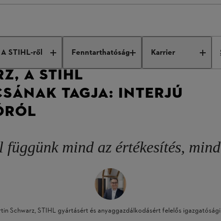
 Schwarz: Interview on globalization
A STIHL-ről
Fenntarthatóság
Karrier
Z, A STIHL
SÁNAK TAGJA: INTERJÚ
ÓRÓL
 függünk mind az értékesítés, mind
tin Schwarz, STIHL gyártásért és anyaggazdálkodásért felelős igazgatósági