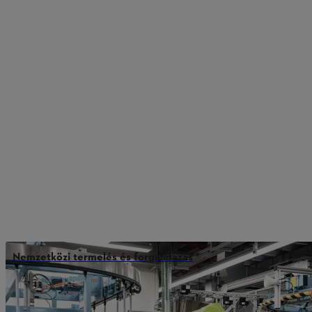
Nemzetközi termelés és forgalmazás