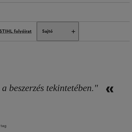
STIHL folyóirat
Sajtó
 a beszerzés tekintetében."
 tag