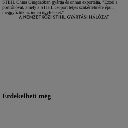
STIHL China Qingdaóban gyártja és onnan exportálja. "Ezzel a
portfólióval, amely a STIHL csoport teljes szakértelmére épül,
meggyőztük az indiai ügyfeleket."
A NEMZETKÖZI STIHL GYÁRTÁSI HÁLÓZAT
Újonnan iparosított piaci termékek fejlesztése
v
Érdekelheti még