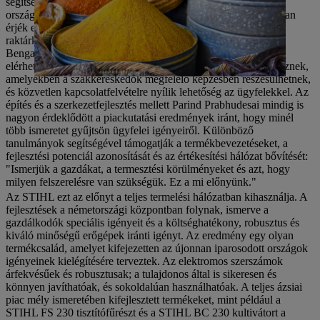
segítse az értékesítési partnerek és szakkereskedők képzését
országszerte, valamint hogy még hatékonyabban és célzottabban
érjék el az ügyfeleket. Három regionális iroda és további
raktárkapacitások is működnek Delhiben, Kalkuttában és
Bengaluruban, így a STIHL termékek az egész országban
elérhetőek. Ezen túlmenően olyan képzési létesítmények is lesznek,
amelyekben a szakkereskedők megfelelő képzésben részesülhetnek,
és közvetlen kapcsolatfelvételre nyílik lehetőség az ügyfelekkel. Az
építés és a szerkezetfejlesztés mellett Parind Prabhudesai mindig is
nagyon érdeklődött a piackutatási eredmények iránt, hogy minél
több ismeretet gyűjtsön ügyfelei igényeiről. Különböző
tanulmányok segítségével támogatják a termékbevezetéseket, a
fejlesztési potenciál azonosítását és az értékesítési hálózat bővítését:
"Ismerjük a gazdákat, a termesztési körülményeket és azt, hogy
milyen felszerelésre van szükségük. Ez a mi előnyünk."
Az STIHL ezt az előnyt a teljes termelési hálózatban kihasználja. A
fejlesztések a németországi központban folynak, ismerve a
gazdálkodók speciális igényeit és a költséghatékony, robusztus és
kiváló minőségű erőgépek iránti igényt. Az eredmény egy olyan
termékcsalád, amelyet kifejezetten az újonnan iparosodott országok
igényeinek kielégítésére terveztek. Az elektromos szerszámok
árfekvésűek és robusztusak; a tulajdonos által is sikeresen és
könnyen javíthatóak, és sokoldalúan használhatóak. A teljes ázsiai
piac mély ismeretében kifejlesztett termékeket, mint például a
STIHL FS 230 tisztítófűrészt és a STIHL BC 230 kultivátort a