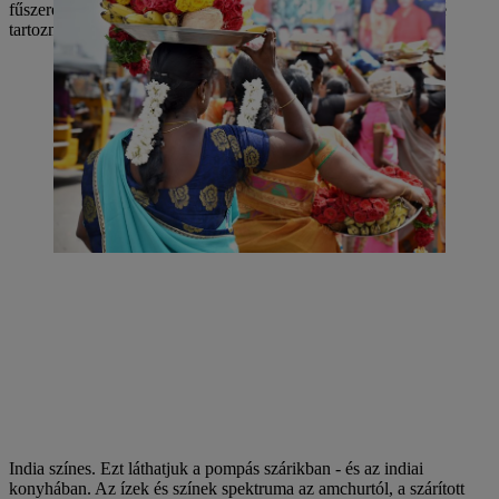
fűszerek szintén a legfontosabb mezőgazdasági termékek közé
tartoznak.
India színes. Ezt láthatjuk a pompás szárikban - és az indiai
konyhában. Az ízek és színek spektruma az amchurtól, a szárított