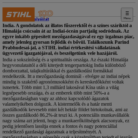
Menu
STIHL folyóirat
India. A gondolatok az illatos fűszerektől és a színes száriktól a
Himalája csúcsain át az Indiai-óceán partjaiig sodródnak. Az
egyre inkább gépesített mezőgazdaságával ez egy izgalmas piac,
amely jelenleg gyorsan fejlődik és bővül. Találkozunk Parind
Prabhudesai-jal, a STIHL indiai értékesítési vállalatának
ügyvezető igazgatójával, és beszélgetünk vele hazájáról.
India a sokszínűség és a spiritualitás országa. Az északi Himalája
hegyvonulataitól a déli kiterjedt tengerpartokig India különböző
domborzattal, talajkultúrákkal és gazdálkodási formákkal
rendelkezik. Itt a mezőgazdaság dominál - elvégre az indiai népek
mindig is szakértő agronómusokként és kereskedőkként voltak
ismertek. Több mint 1,3 milliárd lakosával Kína után a világ
legnépesebb országa, és az emberek több mint 50%-a a
mezőgazdaságban vagy az ahhoz kapcsolódó ágazatok
valamelyikében dolgozik. A kistermelők és a határ menti
gazdálkodók kevesebb mint két hektár földet birtokolnak, ami az
összes gazdálkodó 86,2%-át teszi ki. A potenciális munkavállalók
nagy száma azt jelenti, hogy a munkaerőköltségek alacsonyak, ez
pedig jelentősen lassítja ennek a fontos és nagy potenciállal
rendelkező gazdasági ágazatnak a teljesítményét. A
mezőgazdaságban a gépesítés csak a közelmúltban terjedt el igazán.