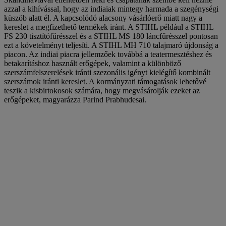
azzal a kihívással, hogy az indiaiak mintegy harmada a szegénységi
küszöb alatt él. A kapcsolódó alacsony vásárlóerő miatt nagy a
kereslet a megfizethető termékek iránt. A STIHL például a STIHL
FS 230 tisztítófűrésszel és a STIHL MS 180 láncfűrésszel pontosan
ezt a követelményt teljesíti. A STIHL MH 710 talajmaró újdonság a
piacon. Az indiai piacra jellemzőek továbbá a teatermesztéshez és
betakarításhoz használt erőgépek, valamint a különböző
szerszámfelszerelések iránti szezonális igényt kielégítő kombinált
szerszámok iránti kereslet. A kormányzati támogatások lehetővé
teszik a kisbirtokosok számára, hogy megvásárolják ezeket az
erőgépeket, magyarázza Parind Prabhudesai.