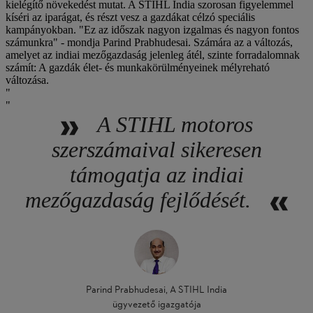
kielégítő növekedést mutat. A STIHL India szorosan figyelemmel
kíséri az iparágat, és részt vesz a gazdákat célzó speciális
kampányokban. "Ez az időszak nagyon izgalmas és nagyon fontos
számunkra" - mondja Parind Prabhudesai. Számára az a változás,
amelyet az indiai mezőgazdaság jelenleg átél, szinte forradalomnak
számít: A gazdák élet- és munkakörülményeinek mélyreható
változása.
A STIHL motoros
szerszámaival sikeresen
támogatja az indiai
mezőgazdaság fejlődését.
Parind Prabhudesai, A STIHL India
ügyvezető igazgatója