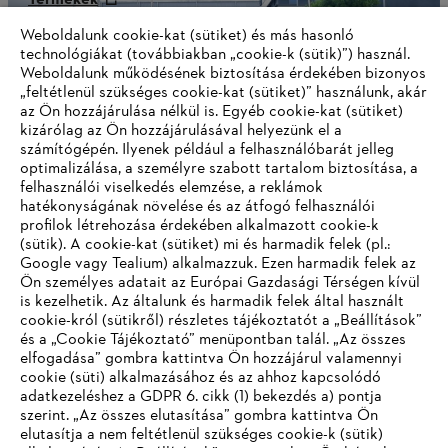
Termékek
Kapcsolat
Karrier
Weboldalunk cookie-kat (sütiket) és más hasonló
Bejelentő rendszer
technológiákat (továbbiakban „cookie-k (sütik)”) használ.
Weboldalunk működésének biztosítása érdekében bizonyos
„feltétlenül szükséges cookie-kat (sütiket)” használunk, akár
az Ön hozzájárulása nélkül is. Egyéb cookie-kat (sütiket)
kizárólag az Ön hozzájárulásával helyezünk el a
számítógépén. Ilyenek például a felhasználóbarát jelleg
optimalizálása, a személyre szabott tartalom biztosítása, a
felhasználói viselkedés elemzése, a reklámok
hatékonyságának növelése és az átfogó felhasználói
profilok létrehozása érdekében alkalmazott cookie-k
(sütik). A cookie-kat (sütiket) mi és harmadik felek (pl.:
Google vagy Tealium) alkalmazzuk. Ezen harmadik felek az
Ön személyes adatait az Európai Gazdasági Térségen kívül
is kezelhetik. Az általunk és harmadik felek által használt
cookie-król (sütikről) részletes tájékoztatót a „Beállítások”
és a „Cookie Tájékoztató” menüpontban talál. „Az összes
Impresszum
Adatvédelmi szabályzat
Cookie információk
elfogadása” gombra kattintva Ön hozzájárul valamennyi
cookie (süti) alkalmazásához és az ahhoz kapcsolódó
ANDREAS STIHL AG & Co. KG ©2023
adatkezeléshez a GDPR 6. cikk (1) bekezdés a) pontja
szerint. „Az összes elutasítása” gombra kattintva Ön
elutasítja a nem feltétlenül szükséges cookie-k (sütik)