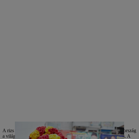
A rizs mellett az Indiában termesztett fő élelmiszer a búza. Az ország
a világ egyik legnagyobb cukornád-, tea- és gyapottermelője is. A