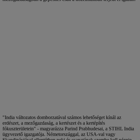
"India változatos domborzatával számos lehetőséget kínál az
erdészet, a mezőgazdaság, a kertészet és a kertépítés
fókuszterületein" - magyarázza Parind Prabhudesai, a STIHL India
ügyvezető igazgatója. Németországgal, az USA-val vagy
Skandináviával ellentétben neki és csapatának szembe kell néznie