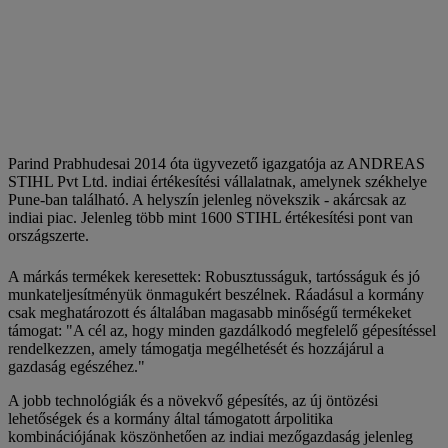
Parind Prabhudesai 2014 óta ügyvezető igazgatója az ANDREAS
STIHL Pvt Ltd. indiai értékesítési vállalatnak, amelynek székhelye
Pune-ban található. A helyszín jelenleg növekszik - akárcsak az
indiai piac. Jelenleg több mint 1600 STIHL értékesítési pont van
országszerte.
A márkás termékek keresettek: Robusztusságuk, tartósságuk és jó
munkateljesítményük önmagukért beszélnek. Ráadásul a kormány
csak meghatározott és általában magasabb minőségű termékeket
támogat: "A cél az, hogy minden gazdálkodó megfelelő gépesítéssel
rendelkezzen, amely támogatja megélhetését és hozzájárul a
gazdaság egészéhez."
A jobb technológiák és a növekvő gépesítés, az új öntözési
lehetőségek és a kormány által támogatott árpolitika
kombinációjának köszönhetően az indiai mezőgazdaság jelenleg