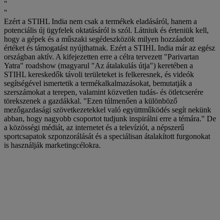
Ezért a STIHL India nem csak a termékek eladásáról, hanem a
potenciális új ügyfelek oktatásáról is szól. Látniuk és érteniük kell,
hogy a gépek és a műszaki segédeszközök milyen hozzáadott
értéket és támogatást nyújthatnak. Ezért a STIHL India már az egész
országban aktív. A kifejezetten erre a célra tervezett "Parivartan
Yatra" roadshow (magyarul "Az átalakulás útja") keretében a
STIHL kereskedők távoli területeket is felkeresnek, és videók
segítségével ismertetik a termékalkalmazásokat, bemutatják a
szerszámokat a terepen, valamint közvetlen tudás- és ötletcserére
törekszenek a gazdákkal. "Ezen túlmenően a különböző
mezőgazdasági szövetkezetekkel való együttműködés segít nekünk
abban, hogy nagyobb csoportot tudjunk inspirálni erre a témára." De
a közösségi médiát, az internetet és a televíziót, a népszerű
sportcsapatok szponzorálását és a speciálisan átalakított furgonokat
is használják marketingcélokra.