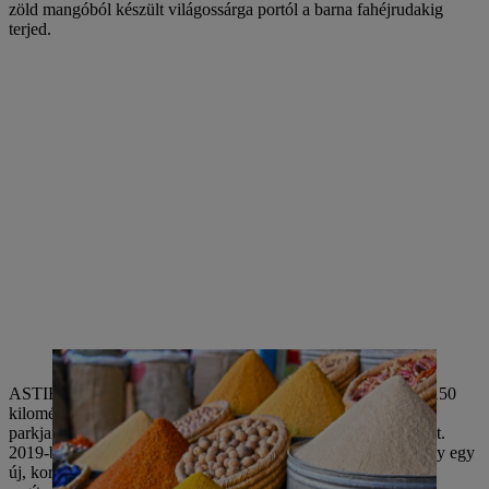
zöld mangóból készült világossárga portól a barna fahéjrudakig
terjed.
ASTIHL India 2006 óta Pune-ban székel. A Mumbai-tól alig 150
kilométerre fekvő nyugati város oktatási intézményeiről és IT-
parkjairól ismert, és több mint 220 német vállalatnak ad otthont.
2019-ben Pune-ban megkezdődtek az építési munkálatok, hogy egy
új, korszerű épületbe költözhessenek. A beruházás célja, hogy