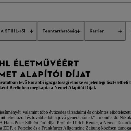
rs Award
A STIHL-ről
Fenntarthatóság
Karrier
IHL ÉLETMŰVÉÉRT
ET ALAPÍTÓI DÍJAT
ban lévő korábbi igazgatósági elnöke és jelenlegi tiszteletbeli ta
nt Berlinben megkapta a Német Alapítói Díjat.
teljesítményét, valamint több évtizedes társadalmi és önkéntes elköteleze
t létrehozott és továbbadott a jövő generációinak" - mondta dr. Nikolas 
A Hans Peter Stihlért járó díjat Prof. dr. Ulrich Reuter, a Német Taka
 a ZDF, a Porsche és a Frankfurter Allgemeine Zeitung közösen támogat