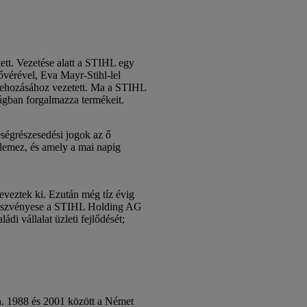
tett. Vezetése alatt a STIHL egy
ővérével, Eva Mayr-Stihl-lel
létrehozásához vezetett. Ma a STIHL
zágban forgalmazza termékeit.
reségrészesedési jogok az ő
ellemez, és amely a mai napig
eveztek ki. Ezután még tíz évig
lős részvényese a STIHL Holding AG
di vállalat üzleti fejlődését;
an. 1988 és 2001 között a Német