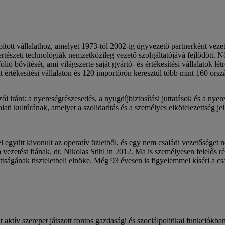
apított vállalathoz, amelyet 1973-tól 2002-ig ügyvezető partnerként veze
tészeti technológiák nemzetközileg vezető szolgáltatójává fejlődött. N
lió bővítését, ami világszerte saját gyártó- és értékesítési vállalatok 
 értékesítési vállalaton és 120 importőrön keresztül több mint 160 ors
zói iránt: a nyereségrészesedés, a nyugdíjbiztosítási juttatások és a nye
lalati kultúrának, amelyet a szolidaritás és a személyes elkötelezettség j
együtt kivonult az operatív üzletből, és egy nem családi vezetőséget n
ta a vezetést fiának, dr. Nikolas Stihl in 2012. Ma is személyesen fele
gának tiszteletbeli elnöke. Még 93 évesen is figyelemmel kíséri a csalá
t aktív szerepet játszott fontos gazdasági és szociálpolitikai funkciókb