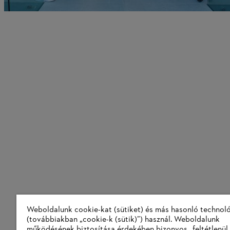
Weboldalunk cookie-kat (sütiket) és más hasonló technol
(továbbiakban „cookie-k (sütik)”) használ. Weboldalunk
működésének biztosítása érdekében bizonyos „feltétlenül