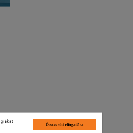
ógiákat
Összes süti elfogadása