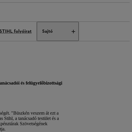
STIHL folyóirat
Sajtó
nácsadói és felügyelőbizottsági
ttségét. "Büszkén veszem át ezt a
Stihl, a tanácsadó testület és a
rékpénztárak Szövetségének
ja.