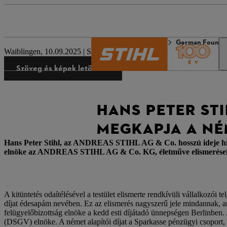
A STIHL világa
Sajtó
German Founde
Waiblingen, 10.09.2025 | Sajtóközlemény
Szöveg és képek letöltése
HANS PETER ST
MEGKAPJA A NÉM
Hans Peter Stihl, az ANDREAS STIHL AG & Co. hosszú ideje hivatal
elnöke az ANDREAS STIHL AG & Co. KG, életműve elismeréseké
A kitüntetés odaítélésével a testület elismerte rendkívüli vállalkozói 
díjat édesapám nevében. Ez az elismerés nagyszerű jele mindannak, ami
felügyelőbizottság elnöke a kedd esti díjátadó ünnepségen Berlinben. 
(DSGV) elnöke. A német alapítói díjat a Sparkasse pénzügyi csoport,