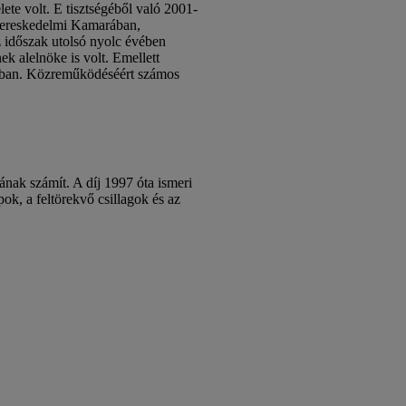
te volt. E tisztségéből való 2001-
s Kereskedelmi Kamarában,
z időszak utolsó nyolc évében
 alelnöke is volt. Emellett
zágban. Közreműködéséért számos
nak számít. A díj 1997 óta ismeri
pok, a feltörekvő csillagok és az