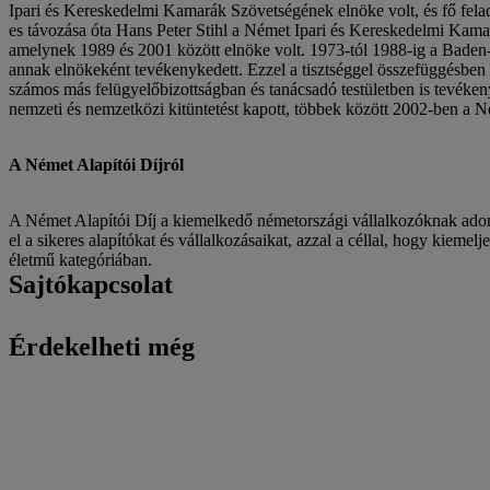
Ipari és Kereskedelmi Kamarák Szövetségének elnöke volt, és fő felad
es távozása óta Hans Peter Stihl a Német Ipari és Kereskedelmi Kamar
amelynek 1989 és 2001 között elnöke volt. 1973-tól 1988-ig a Baden-
annak elnökeként tevékenykedett. Ezzel a tisztséggel összefüggésben
számos más felügyelőbizottságban és tanácsadó testületben is tevéke
nemzeti és nemzetközi kitüntetést kapott, többek között 2002-ben a 
A Német Alapítói Díjról
A Német Alapítói Díj a kiemelkedő németországi vállalkozóknak adomá
el a sikeres alapítókat és vállalkozásaikat, azzal a céllal, hogy kiemel
életmű kategóriában.
Sajtókapcsolat
Érdekelheti még