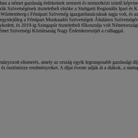
ata a német gazdaság érdekeinek nemzeti és nemzetközi szintű képvisele
ák Szövetségének tiszteletbeli elnöke a Stuttgarti Regionális Ipari é
Württemberg-i Fémipari Szövetség igazgatótanácsának tagja volt, és a
 egyidejűleg a Fémipari Munkaadói Szövetségek Általános Szövetségének
nykedett, és 2019-ig Szingapúr tiszteletbeli főkonzulja volt Németors
Német Szövetségi Köztársaság Nagy Érdemkeresztjét a csillaggal.
nyozott elismerés, amely az ország egyik legrangosabb gazdasági díjá
je és ösztönözze eredményeiket. A díjat évente adják át a diákok, a startu