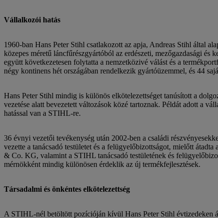
Vállalkozói hatás
1960-ban Hans Peter Stihl csatlakozott az apja, Andreas Stihl által al
közepes méretű láncfűrészgyártóból az erdészeti, mezőgazdasági és ker
együtt következetesen folytatta a nemzetközivé válást és a termékportfó
négy kontinens hét országában rendelkezik gyártóüzemmel, és 44 saját
Hans Peter Stihl mindig is különös elkötelezettséget tanúsított a dolgo
vezetése alatt bevezetett változások közé tartoznak. Példát adott a vál
hatással van a STIHL-re.
36 évnyi vezetői tevékenység után 2002-ben a családi részvényesekkel 
vezette a tanácsadó testületet és a felügyelőbizottságot, mielőtt átad
& Co. KG, valamint a STIHL tanácsadó testületének és felügyelőbizottsá
mérnökként mindig különösen érdeklik az új termékfejlesztések.
Társadalmi és önkéntes elkötelezettség
A STIHL-nél betöltött pozícióján kívül Hans Peter Stihl évtizedeken á