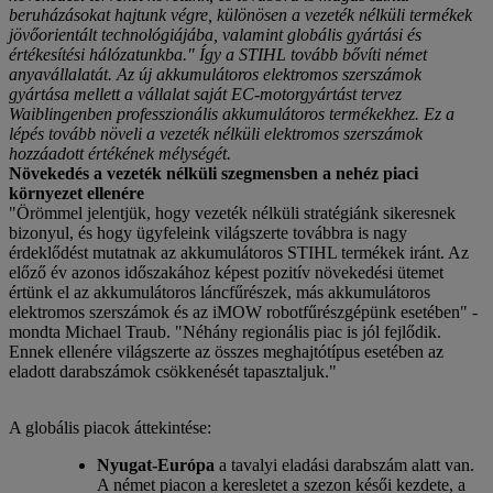
beruházásokat hajtunk végre, különösen a vezeték nélküli termékek
jövőorientált technológiájába, valamint globális gyártási és
értékesítési hálózatunkba." Így a STIHL tovább bővíti német
anyavállalatát. Az új akkumulátoros elektromos szerszámok
gyártása mellett a vállalat saját EC-motorgyártást tervez
Waiblingenben professzionális akkumulátoros termékekhez. Ez a
lépés tovább növeli a vezeték nélküli elektromos szerszámok
hozzáadott értékének mélységét.
Növekedés a vezeték nélküli szegmensben a nehéz piaci
környezet ellenére
"Örömmel jelentjük, hogy vezeték nélküli stratégiánk sikeresnek
bizonyul, és hogy ügyfeleink világszerte továbbra is nagy
érdeklődést mutatnak az akkumulátoros STIHL termékek iránt. Az
előző év azonos időszakához képest pozitív növekedési ütemet
értünk el az akkumulátoros láncfűrészek, más akkumulátoros
elektromos szerszámok és az iMOW robotfűrészgépünk esetében" -
mondta Michael Traub. "Néhány regionális piac is jól fejlődik.
Ennek ellenére világszerte az összes meghajtótípus esetében az
eladott darabszámok csökkenését tapasztaljuk."
A globális piacok áttekintése:
Nyugat-Európa
a tavalyi eladási darabszám alatt van.
A német piacon a keresletet a szezon késői kezdete, a