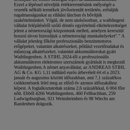
Ezzel a lépéssel növeljük értékteremtésünk mélységét a
vezeték nélküli termékek jövőorientált területén, erősítjük
rugalmasságunkat az ellátási láncban és bővítjük
szakértelmünket. Végül, de nem utolsósorban, a waiblingeni
vállalat felépítéséről szóló döntés egyértelmű elkötelezettséget
jelent a németországi központunk mellett, amelyen keresztül
hosszú távon biztosítjuk a németországi munkahelyeket"." A
vállalat jelenleg főként professzionális benzinmotoros
erőgépeket, valamint alkatrészeket, például vezetőrudakat és
műanyag alkatrészeket, valamint akkumulátorokat gyárt
Waiblingenben. A STIHL 2024-től a professzionális
akkumulátoros elektromos szerszámok gyártását is megkezdi
Waiblingenben.
A német anyavállalat, az ANDREAS STIHL
AG & Co. KG 1,11 milliárd eurós árbevételt ért el a 2023.
január és augusztus közötti időszakban, ami 7,1 százalékos
csökkenésnek felel meg az előző év azonos időszakához
képest. A foglalkoztatottak száma 2,6 százalékkal, 6 004 főre
nőtt. Ebből 4266 Waiblingenben, 460 Fellbachban, 259
Ludwigsburgban, 921 Weinsheimben és 98 Wiechs am
Randenben dolgozik.