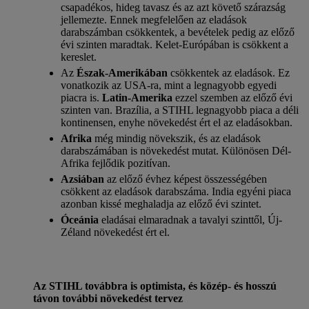
csapadékos, hideg tavasz és az azt követő szárazság
jellemezte. Ennek megfelelően az eladások
darabszámban csökkentek, a bevételek pedig az előző
évi szinten maradtak. Kelet-Európában is csökkent a
kereslet.
Az
Észak-Amerikában
csökkentek az eladások. Ez
vonatkozik az USA-ra, mint a legnagyobb egyedi
piacra is.
Latin-Amerika
ezzel szemben az előző évi
szinten van. Brazília, a STIHL legnagyobb piaca a déli
kontinensen, enyhe növekedést ért el az eladásokban.
Afrika
még mindig növekszik, és az eladások
darabszámában is növekedést mutat. Különösen Dél-
Afrika fejlődik pozitívan.
Azsiában
az előző évhez képest összességében
csökkent az eladások darabszáma. India egyéni piaca
azonban kissé meghaladja az előző évi szintet.
Óceánia
eladásai elmaradnak a tavalyi szinttől, Új-
Zéland növekedést ért el.
Az STIHL továbbra is optimista, és közép- és hosszú
távon további növekedést tervez