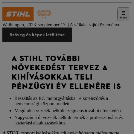
Menu
Sajtó
Waiblingen, 2023. szeptember 13. | A vállalat sajtóközleménye
Szöveg és képek letöltése
A STIHL TOVÁBBI
NÖVEKEDÉST TERVEZ A
KIHÍVÁSOKKAL TELI
PÉNZÜGYI ÉV ELLENÉRE IS
Beszállás az EC-motorgyártásba - elköteleződés a
németországi központ mellett
Megújult a vezeték nélküli szegmens további növekedése
Nagyszámú új vezeték nélküli termék a professzionális és
háztartási alkalmazásokhoz
A STIHL csoport kihívásokkal teli nyolc hónapot tudhat maga