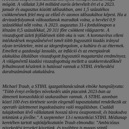
mögött. A vállalat 3,84 milliárd eurós árbevételt ért el a 2023.
január és augusztus közötti időszakban, ami 1,5 százalékos
csökkenésnek felel meg az előző év azonos időszakához képest. Ha a
devizaárfolyamok változatlanok maradtak volna, a bevétel 0,9
százalékkal nőtt volna. A 2023. augusztus 31-i fordulónapon a
létszám 0,5 százalékkal, 20 311 főre csökkent világszerte. A
visszafogott üzleti fejlődésnek több oka is van: A koronavírus elleni
intézkedések megszűnésével ismét több fogyasztói kiadás irányul
olyan területekre, mint az idegenforgalom, a kultúra és az éttermek.
Emellett a gazdasági lassulás, az infláció és az energiaárak
alakulása általában visszafogott fogyasztói magatartást eredményez.
A világméretű kiadási visszafogottság mellett a szakkereskedőknél
felhalmozott készletek is hatással vannak a STIHL értékesítési
darabszámának alakulására.
Michael Traub, a STIHL igazgatótanácsának elnöke hangsúlyozta:
"Több évnyi erőteljes növekedés után piacaink 2023-ban az
átmeneti konszolidáció szakaszában vannak. A STIHL azonban
közel 100 éves története során elegendő tapasztalattal rendelkezik az
operatív üzletmenet ingadozásaira való reagálásban. Családi
tulajdonban lévő vállalatunk hosszú távra összpontosít, és bizakodva
tekintünk a jövőbe." A szeptember 13-i nemzetközi STIHL Médianap
keretében tartott sajtótájékoztatón Traub elmondta: "Ambiciózus
növekedési terveket követünk, és továbbra is magas szintű