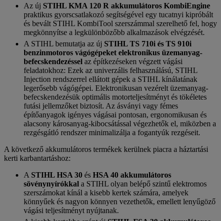
Az új
STIHL KMA 120 R akkumulátoros KombiEngine
praktikus gyorscsatlakozó segítségével egy tucatnyi kipróbált
és bevált STIHL KombiTool szerszámmal szerelhető fel, hogy
megkönnyítse a legkülönbözőbb alkalmazások elvégzését.
A STIHL bemutatja az új
STIHL TS 710i és TS 910i
benzinmotoros vágógépeket elektronikus üzemanyag-
befecskendezéssel
az építkezéseken végzett vágási
feladatokhoz: Ezek az univerzális felhasználású, STIHL
Injection rendszerrel ellátott gépek a STIHL kínálatának
legerősebb vágógépei. Elektronikusan vezérelt üzemanyag-
befecskendezésük optimális motorteljesítményt és tökéletes
futási jellemzőket biztosít. Az ásványi vagy fémes
építőanyagok igényes vágásai pontosan, ergonomikusan és
alacsony károsanyag-kibocsátással végezhetők el, miközben a
rezgésgátló rendszer minimalizálja a fogantyúk rezgéseit.
A következő akkumulátoros termékek kerülnek piacra a háztartási
kerti karbantartáshoz:
A
STIHL HSA 30
és
HSA 40 akkumulátoros
sövénynyírókkal
a STIHL olyan belépő szintű elektromos
szerszámokat kínál a kisebb kertek számára, amelyek
könnyűek és nagyon könnyen vezethetők, emellett lenyűgöző
vágási teljesítményt nyújtanak.