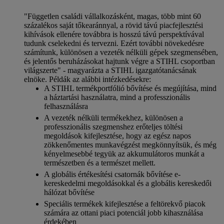
"Független családi vállalkozásként, magas, több mint 60
százalékos saját tőkearánnyal, a rövid távú piacfejlesztési
kihívások ellenére továbbra is hosszú távú perspektívával
tudunk cselekedni és tervezni. Ezért további növekedésre
számítunk, különösen a vezeték nélküli gépek szegmensében,
és jelentős beruházásokat hajtunk végre a STIHL csoportban
világszerte" - magyarázta a STIHL igazgatótanácsának
elnöke. Példák az alábbi intézkedésekre:
A STIHL termékportfólió bővítése és megújítása, mind
a háztartási használatra, mind a professzionális
felhasználásra
A vezeték nélküli termékekhez, különösen a
professzionális szegmenshez erőteljes töltési
megoldások kifejlesztése, hogy az egész napos
zökkenőmentes munkavégzést megkönnyítsük, és még
kényelmesebbé tegyük az akkumulátoros munkát a
természetben és a természet mellett.
A globális értékesítési csatornák bővítése e-
kereskedelmi megoldásokkal és a globális kereskedői
hálózat bővítése
Speciális termékek kifejlesztése a feltörekvő piacok
számára az ottani piaci potenciál jobb kihasználása
érdekében