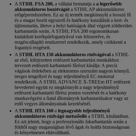
A
STIHL FSA 200,
a vállalat bemutatja a
a legerősebb
akkumulátoros bozótvágót
a STIHL AP akkumulátoros
erőgéprendszerben. Ez az új termék megkönnyíti a hosszú fű
és a magas bozót egyszerű és hatékony kaszálását a kert- és
tájfenntartás, illetve a helyi hatóságok által végzett zöldterület-
karbantartás során. A STIHL FSA 200 ergonomikusan
kialakított kerékpárfogantyúval van felszerelve, és
rezgéscsillapító rendszerrel rendelkezik, amely csökkenti a
fogantyú rezgéseit.
A
STIHL HTA 150 akkumulátoros rúdvágóval
a STIHL
az első, kifejezetten erdészeti karbantartási munkákhoz
tervezett erdészeti karbantartó fűrészt kínálja: A precíz
vágások érdekében az elektromos szerszám nagyon könnyű,
üreges tengellyel és nagy teljesítményű EC-motorral
rendelkezik. A STIHL ADVANCE X-TREEm HT erdészeti
hevederrel együtt ez megkönnyíti a nagy teljesítményű
erdészeti karbantartó fűrész pontos vezetését és a hatékony
munkavégzést a fiatal állományok karbantartásakor vagy az
erdő vegyes állományainak kezelésénél.
A
STIHL HTA 160
a
legnagyobb teljesítményű
akkumulátoros rúdvágó metszőolló
a STIHL kínálatában.
Ez azt jelenti, hogy a professzionális fakarbantartás során a
földtől nagy magasságban lévő ágak és holtfa biztonságosan
és kényelmesen eltávolítható.