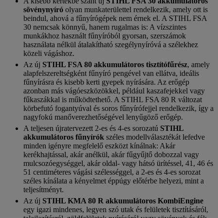
A kisebb kertekbe szánt új
STIHL FSA 30 akkumulátoros
sövénynyíró
olyan munkaterülettel rendelkezik, amely ott is
beindul, ahová a fűnyírógépek nem érnek el. A STIHL FSA
30 nemcsak könnyű, hanem rugalmas is: A vízszintes
munkákhoz használt fűnyíróból gyorsan, szerszámok
használata nélkül átalakítható szegélynyíróvá a szélekhez
közeli vágáshoz.
Az új
STIHL FSA 80 akkumulátoros tisztítófűrész
, amely
alapfelszereltségként fűnyíró pengével van ellátva, ideális
fűnyírásra és kisebb kerti gyepek nyírására. Az erőgép
azonban más vágóeszközökkel, például kaszafejekkel vagy
fűkaszákkal is működtethető. A STIHL FSA 80 R változat
körbefutó fogantyúval és soros fűnyírófejjel rendelkezik, így a
nagyfokú manőverezhetőségével lenyűgöző erőgép.
A teljesen újratervezett 2-es és 4-es sorozatú
STIHL
akkumulátoros fűnyírók
széles modellválasztékát lefedve
minden igényre megfelelő eszközt kínálnak: Akár
kerékhajtással, akár anélkül, akár fűgyűjtő dobozzal vagy
mulcsozóegységgel, akár oldal- vagy hátsó ürítéssel, 41, 46 és
51 centiméteres vágási szélességgel, a 2-es és 4-es sorozat
széles kínálata a kényelmet éppúgy előtérbe helyezi, mint a
teljesítményt.
Az új
STIHL KMA 80 R akkumulátoros KombiEngine
egy igazi mindenes, legyen szó utak és felületek tisztításáról,