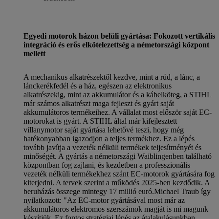
Egyedi motorok házon belüli gyártása: Fokozott vertikális
integráció és erős elkötelezettség a németországi központ
mellett
A mechanikus alkatrészektől kezdve, mint a rúd, a lánc, a
lánckerékfedél és a ház, egészen az elektronikus
alkatrészekig, mint az akkumulátor és a kábelköteg, a STIHL
már számos alkatrészt maga fejleszt és gyárt saját
akkumulátoros termékeihez. A vállalat most először saját EC-
motorokat is gyárt. A STIHL által már kifejlesztett
villanymotor saját gyártása lehetővé teszi, hogy még
hatékonyabban igazodjon a teljes termékhez. Ez a lépés
tovább javítja a vezeték nélküli termékek teljesítményét és
minőségét. A gyártás a németországi Waiblingenben található
központban fog zajlani, és kezdetben a professzionális
vezeték nélküli termékekhez szánt EC-motorok gyártására fog
kiterjedni. A tervek szerint a működés 2025-ben kezdődik. A
beruházás összege mintegy 17 millió euró.
Michael Traub így
nyilatkozott: "Az EC-motor gyártásával most már az
akkumulátoros elektromos szerszámok magját is mi magunk
készítjük. Ez fontos stratégiai lépés az átalakulásunkban.