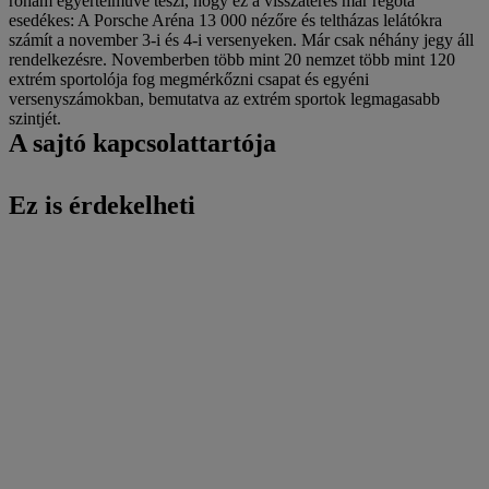
roham egyértelművé teszi, hogy ez a visszatérés már régóta
esedékes: A Porsche Aréna 13 000 nézőre és teltházas lelátókra
számít a november 3-i és 4-i versenyeken. Már csak néhány jegy áll
rendelkezésre. Novemberben több mint 20 nemzet több mint 120
extrém sportolója fog megmérkőzni csapat és egyéni
versenyszámokban, bemutatva az extrém sportok legmagasabb
szintjét.
A sajtó kapcsolattartója
Ez is érdekelheti