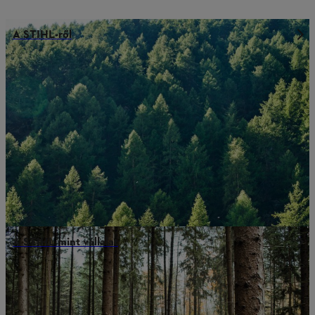
A STIHL-ről
A STIHL mint vállalat