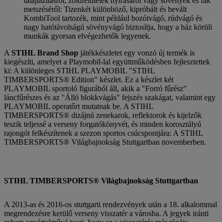
talajlazításról, zöldfelületek nyírásáról vagy sövények és fák
metszéséről: Tizenkét különböző, kipróbált és bevált
KombiTool tartozék, mint például bozótvágó, rúdvágó és
nagy hatótávolságú sövényvágó biztosítja, hogy a ház körüli
munkák gyorsan elvégezhetők legyenek.
A
STIHL Brand Shop
játékkészletet egy vonzó új termék is
kiegészíti, amelyet a Playmobil-lal együttműködésben fejlesztettek
ki: A különleges STIHL PLAYMOBIL "STIHL
TIMBERSPORTS® Edition" készlet. Ez a készlet két
PLAYMOBIL sportoló figurából áll, akik a "Forró fűrész"
láncfűrészes és az "Álló blokkvágás" fejszés szakágat, valamint egy
PLAYMOBIL operatőrt mutatnak be. A STIHL
TIMBERSPORTS® dizájnú zenekarok, reflektorok és kijelzők
teszik teljessé a verseny forgatókönyvét, és minden korosztályú
rajongót felkészítenek a szezon sportos csúcspontjára: A STIHL
TIMBERSPORTS® Világbajnokság Stuttgartban novemberben.
STIHL TIMBERSPORTS® Világbajnokság Stuttgartban
A 2013-as és 2016-os stuttgarti rendezvények után a 18. alkalommal
megrendezésre kerülő verseny visszatér a városba. A jegyek iránti