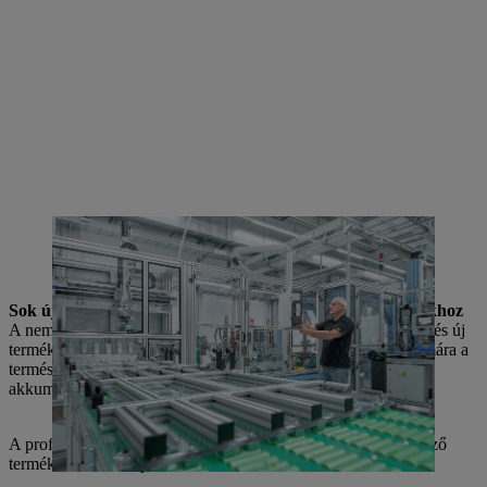
A STIHL folyamatosan bővíti akkumulátoros szakértelmét: 2025-től
az akkumulátoros elektromos szerszámok magját, az EC-motort
Waiblingenben fogják gyártani.
Sok új termék a professzionális és háztartási alkalmazásokhoz
A nemzetközi médianapon a STIHL számos olyan innovációt és új
terméket mutatott be, amelyek megkönnyítik az ügyfelek számára a
természetben és a természettel való munkát. Különösen az
akkumulátoros portfólió bővül jelentősen.
A professzionális használatra szánt termékek között a következő
termékek kerülnek piacra: