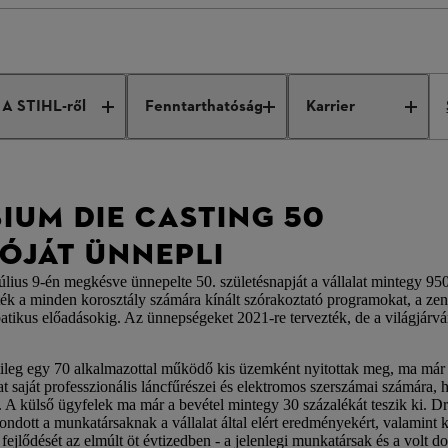
um Die Casting 50 éves évfordulóját ünnepli
A STIHL-ről
Fenntarthatóság
Karrier
IUM DIE CASTING 50
ÓJÁT ÜNNEPLI
ius 9-én megkésve ünnepelte 50. születésnapját a vállalat mintegy 950
vezték a minden korosztály számára kínált szórakoztató programokat, a 
batikus előadásokig. Az ünnepségeket 2021-re tervezték, de a világjárvá
leg egy 70 alkalmazottal működő kis üzemként nyitottak meg, ma már
 saját professzionális láncfűrészei és elektromos szerszámai számára, 
s. A külső ügyfelek ma már a bevétel mintegy 30 százalékát teszik ki. D
ondott a munkatársaknak a vállalat által elért eredményekért, valamin
ejlődését az elmúlt öt évtizedben - a jelenlegi munkatársak és a volt 