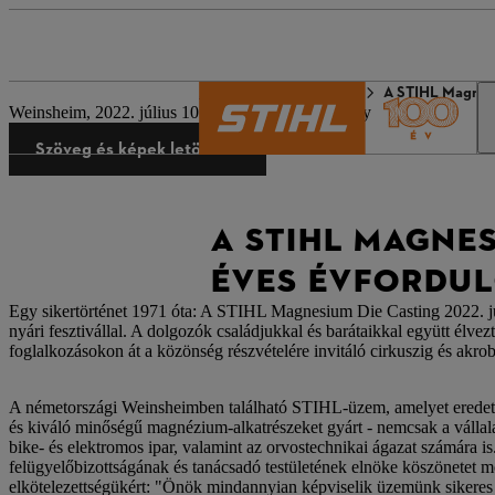
A STIHL világa
Sajtó
A STIHL Magnesi
Weinsheim, 2022. július 10. | Céges sajtóközlemény
Szöveg és képek letöltése
A STIHL MAGNES
ÉVES ÉVFORDUL
Egy sikertörténet 1971 óta: A STIHL Magnesium Die Casting 2022. júl
nyári fesztivállal. A dolgozók családjukkal és barátaikkal együtt él
foglalkozásokon át a közönség részvételére invitáló cirkuszig és akro
A németországi Weinsheimben található STIHL-üzem, amelyet eredeti
és kiváló minőségű magnézium-alkatrészeket gyárt - nemcsak a vállalat
bike- és elektromos ipar, valamint az orvostechnikai ágazat számára i
felügyelőbizottságának és tanácsadó testületének elnöke köszönetet m
elkötelezettségükért: "Önök mindannyian képviselik üzemünk sikeres f