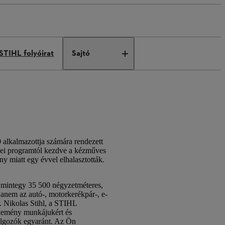
STIHL folyóirat
Sajtó
 alkalmazottja számára rendezett
zenei programtól kezdve a kézműves
ny miatt egy évvel elhalasztották.
 mintegy 35 500 négyzetméteres,
hanem az autó-, motorkerékpár-, e-
r. Nikolas Stihl, a STIHL
t kemény munkájukért és
dolgozók egyaránt. Az Ön