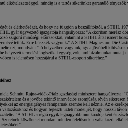
tű elkötelezettséggel, mindig is a tartós sikerünket garantáló tényezők
ét és elérhetőségét, és hogy ne függjön a beszállítóktól, a STIHL 197
IHL gyár ügyvezető igazgatója hangsúlyozza: "Akkoriban merész dönté
tkozó szigorú minőségi előírásokkal, valamint a STIHL által ismert hos
emévé tettük. Erre büszkék vagyunk." A STIHL Magnesium Die Castin
kiemelte ezt, mondván: "Jó helyzetben vagyunk, így a jövőbeli kihíváso
helyezett termelési logisztikai egység volt, ami bizalmunkat mutatja.
jövőben is jelentősen hozzájárul a STIHL-csoport sikeréhez."
ulóhoz
 Daniela Schmitt, Rajna-vidék-Pfalz gazdasági minisztere hangsúlyozt
kértelem és a jövőbe tekintő innovációs szomjúság révén sikeresen fej
elyekkel az energiaigényes fémiparnak szembe kell néznie. Az e-kerékpá
változásokhoz és hogyan fejleszti üzleti modelljét, hogy hosszú távon
ozzátette: "A STIHL a régió egyik legnagyobb munkaadójaként és zászló
. Szeretnék köszönetet mondani minden felelősnek a vállalkozói elkötel
tetésükért."