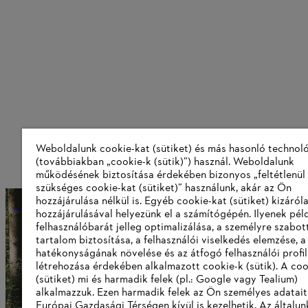
Weboldalunk cookie-kat (sütiket) és más hasonló technol
(továbbiakban „cookie-k (sütik)”) használ. Weboldalunk
működésének biztosítása érdekében bizonyos „feltétlenül
szükséges cookie-kat (sütiket)” használunk, akár az Ön
hozzájárulása nélkül is. Egyéb cookie-kat (sütiket) kizáró
Terméktörténet
hozzájárulásával helyezünk el a számítógépén. Ilyenek pél
felhasználóbarát jelleg optimalizálása, a személyre szabot
tartalom biztosítása, a felhasználói viselkedés elemzése, 
hatékonyságának növelése és az átfogó felhasználói profi
Információk a beszállítók számára
létrehozása érdekében alkalmazott cookie-k (sütik). A coo
Termékek
(sütiket) mi és harmadik felek (pl.: Google vagy Tealium)
Kapcsolat
alkalmazzuk. Ezen harmadik felek az Ön személyes adatait
Karrier
Európai Gazdasági Térségen kívül is kezelhetik. Az általun
Bejelentő rendszer