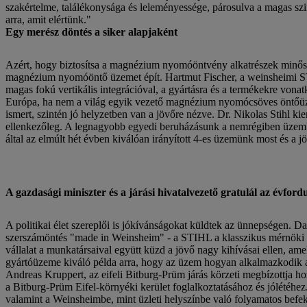
szakértelme, találékonysága és leleményessége, párosulva a magas szin
arra, amit elértünk."
Egy merész döntés a siker alapjaként
Azért, hogy biztosítsa a magnézium nyomóöntvény alkatrészek minőség
magnézium nyomóöntő üzemet épít. Hartmut Fischer, a weinsheimi ST
magas fokú vertikális integrációval, a gyártásra és a termékekre vona
Európa, ha nem a világ egyik vezető magnézium nyomócsöves öntőüz
ismert, szintén jó helyzetben van a jövőre nézve. Dr. Nikolas Stihl 
ellenkezőleg. A legnagyobb egyedi beruházásunk a nemrégiben üzembe 
által az elmúlt hét évben kiválóan irányított 4-es üzemünk most és a 
A gazdasági miniszter és a járási hivatalvezető gratulál az évford
A politikai élet szereplői is jókívánságokat küldtek az ünnepségen.
szerszámöntés "made in Weinsheim" - a STIHL a klasszikus mérnöki sza
vállalat a munkatársaival együtt küzd a jövő nagy kihívásai ellen, am
gyártóüzeme kiváló példa arra, hogy az üzem hogyan alkalmazkodik a 
Andreas Kruppert, az eifeli Bitburg-Prüm járás körzeti megbízottja h
a Bitburg-Prüm Eifel-környéki kerület foglalkoztatásához és jólétéhez
valamint a Weinsheimbe, mint üzleti helyszínbe való folyamatos befek