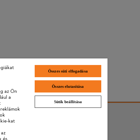
ógiákat
Összes süti elfogadása
Összes elutasítása
lag az Ön
dául a
Sütik beállítása
t
a reklámok
lok
kie-kat
 az
k és