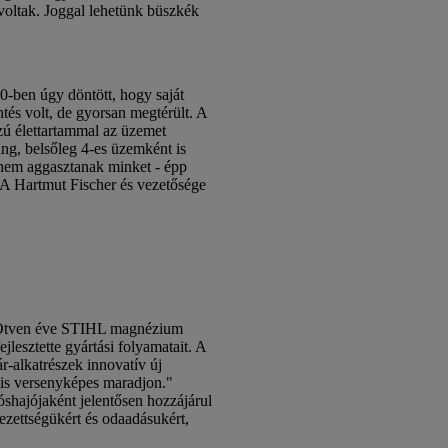
 voltak. Joggal lehetünk büszkék
0-ben úgy döntött, hogy saját
s volt, de gyorsan megtérült. A
szú élettartammal az üzemet
g, belsőleg 4-es üzemként is
k nem aggasztanak minket - épp
 A Hartmut Fischer és vezetősége
a: "Ötven éve STIHL magnézium
lesztette gyártási folyamatait. A
r-alkatrészek innovatív új
 is versenyképes maradjon."
shajójaként jelentősen hozzájárul
ezettségükért és odaadásukért,