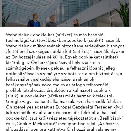
Weboldalunk cookie-kat (sütiket) és más hasonló
technológiákat (továbbiakban „cookie-k (sütik)”) használ.
Weboldalunk működésének biztosítása érdekében bizonyos
„feltétlenül szükséges cookie-kat (sütiket)” használunk, akár
az Ön hozzájárulása nélkül is. Egyéb cookie-kat (sütiket)
kizárólag az Ön hozzájárulásával helyezünk el a
számítógépén. Ilyenek például a felhasználóbarát jelleg
optimalizálása, a személyre szabott tartalom biztosítása, a
Termelési hálózat
felhasználói viselkedés elemzése, a reklámok
hatékonyságának növelése és az átfogó felhasználói
profilok létrehozása érdekében alkalmazott cookie-k
(sütik). A cookie-kat (sütiket) mi és harmadik felek (pl.:
Google vagy Tealium) alkalmazzuk. Ezen harmadik felek az
Információk a beszállítók számára
Ön személyes adatait az Európai Gazdasági Térségen kívül
Termékek
is kezelhetik. Az általunk és harmadik felek által használt
Kapcsolat
cookie-król (sütikről) részletes tájékoztatót a „Beállítások”
Karrier
Bejelentő rendszer
és a „Cookie Tájékoztató” menüpontban talál. „Az összes
elfogadása” gombra kattintva Ön hozzájárul valamennyi