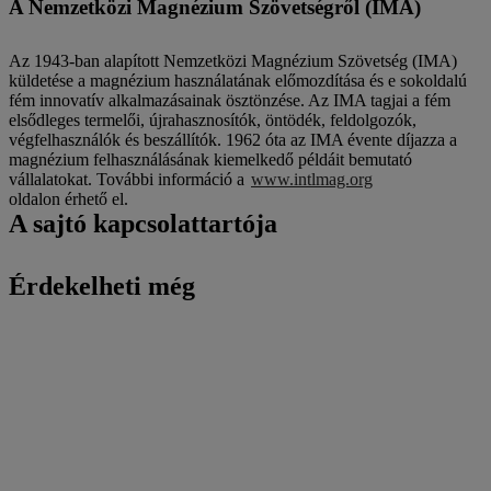
A Nemzetközi Magnézium Szövetségről (IMA)
Az 1943-ban alapított Nemzetközi Magnézium Szövetség (IMA)
küldetése a magnézium használatának előmozdítása és e sokoldalú
fém innovatív alkalmazásainak ösztönzése. Az IMA tagjai a fém
elsődleges termelői, újrahasznosítók, öntödék, feldolgozók,
végfelhasználók és beszállítók. 1962 óta az IMA évente díjazza a
magnézium felhasználásának kiemelkedő példáit bemutató
vállalatokat. További információ a
www.intlmag.org
oldalon érhető el.
A sajtó kapcsolattartója
Érdekelheti még