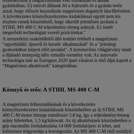
rendelkezünk a magnéziummal való munkában és annak
gyártásában. Új mércét állítunk fel a fejlesztés és a gyártás terén
azzal, hogy először használunk magnézium dugattyút láncfűrészben.
A következetes könnyűszerkezetes kialakítással együtt nem kis
részben ennek köszönhető, hogy sikerült jelentősen javítani a
STIHL MS 400 C-M teljesítmény-tömeg arányát. Ez ismét
megerősíti technológiai vezető pozíciónkat."
A nemzetközi szakértőkből álló testület értékeli a magnézium
"egyedülálló, újszerű és kreatív alkalmazását" és a "jelenlegi
gyakorlathoz képest elért javulást". A koronavírus világjárvány miatt
a díjátadó ünnepség idén virtuális esemény volt. Az innovatív
technológia már az Euroguss 2020 ipari vásáron is első díjat kapott a
"Magnézium alkatrészek" kategóriában.
Könnyű és erős: A STIHL MS 400 C-M
A magnézium felhasználásának és a következetes
könnyűszerkezetes kialakításnak köszönhetően az új STIHL MS
400 C-M motor tömege mindössze 5,8 kg, így a teljesítmény/tömeg
arány hihetetlen, 1,5 kg/kilowatt. Az új alkatrésznek köszönhetően a
gép maximális fordulatszáma 14 000 fordulat/perc is lehet, ami
különösen felgyorsítja a korongozást. Az MS 400 C-M első osztályú