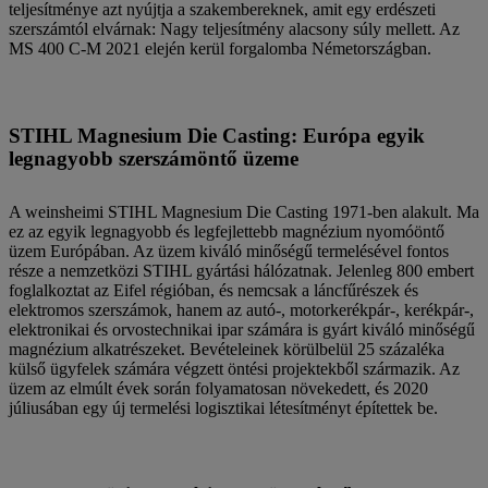
teljesítménye azt nyújtja a szakembereknek, amit egy erdészeti
szerszámtól elvárnak: Nagy teljesítmény alacsony súly mellett. Az
MS 400 C-M 2021 elején kerül forgalomba Németországban.
STIHL Magnesium Die Casting: Európa egyik
legnagyobb szerszámöntő üzeme
A weinsheimi STIHL Magnesium Die Casting 1971-ben alakult. Ma
ez az egyik legnagyobb és legfejlettebb magnézium nyomóöntő
üzem Európában. Az üzem kiváló minőségű termelésével fontos
része a nemzetközi STIHL gyártási hálózatnak. Jelenleg 800 embert
foglalkoztat az Eifel régióban, és nemcsak a láncfűrészek és
elektromos szerszámok, hanem az autó-, motorkerékpár-, kerékpár-,
elektronikai és orvostechnikai ipar számára is gyárt kiváló minőségű
magnézium alkatrészeket. Bevételeinek körülbelül 25 százaléka
külső ügyfelek számára végzett öntési projektekből származik. Az
üzem az elmúlt évek során folyamatosan növekedett, és 2020
júliusában egy új termelési logisztikai létesítményt építettek be.