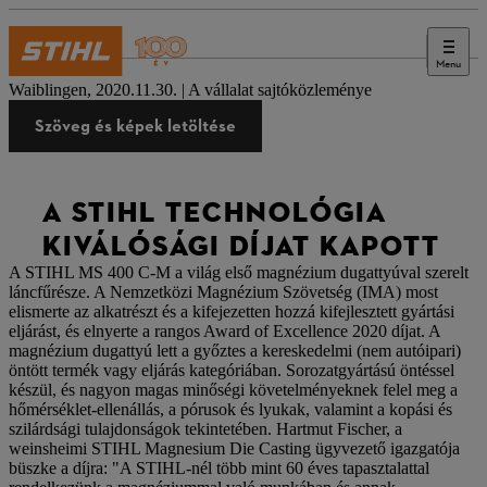
Menu
Sajtó
Waiblingen, 2020.11.30. | A vállalat sajtóközleménye
Szöveg és képek letöltése
A STIHL TECHNOLÓGIA
KIVÁLÓSÁGI DÍJAT KAPOTT
A STIHL MS 400 C-M a világ első magnézium dugattyúval szerelt
láncfűrésze. A Nemzetközi Magnézium Szövetség (IMA) most
elismerte az alkatrészt és a kifejezetten hozzá kifejlesztett gyártási
eljárást, és elnyerte a rangos Award of Excellence 2020 díjat. A
magnézium dugattyú lett a győztes a kereskedelmi (nem autóipari)
öntött termék vagy eljárás kategóriában. Sorozatgyártású öntéssel
készül, és nagyon magas minőségi követelményeknek felel meg a
hőmérséklet-ellenállás, a pórusok és lyukak, valamint a kopási és
szilárdsági tulajdonságok tekintetében. Hartmut Fischer, a
weinsheimi STIHL Magnesium Die Casting ügyvezető igazgatója
büszke a díjra: "A STIHL-nél több mint 60 éves tapasztalattal