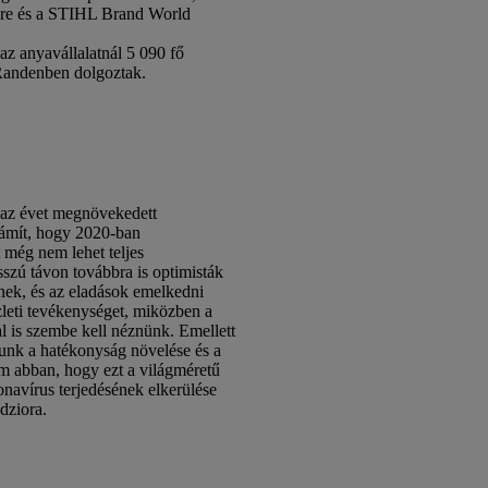
ésére és a STIHL Brand World
 anyavállalatnál 5 090 fő
Randenben dolgoztak.
 az évet megnövekedett
számít, hogy 2020-ban
 még nem lehet teljes
zú távon továbbra is optimisták
nek, és az eladások emelkedni
leti tevékenységet, miközben a
al is szembe kell néznünk. Emellett
unk a hatékonyság növelése és a
om abban, hogy ezt a világméretű
onavírus terjedésének elkerülése
dziora.