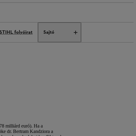
STIHL folyóirat
Sajtó
78 milliárd euró). Ha a
öke dr. Bertram Kandziora a