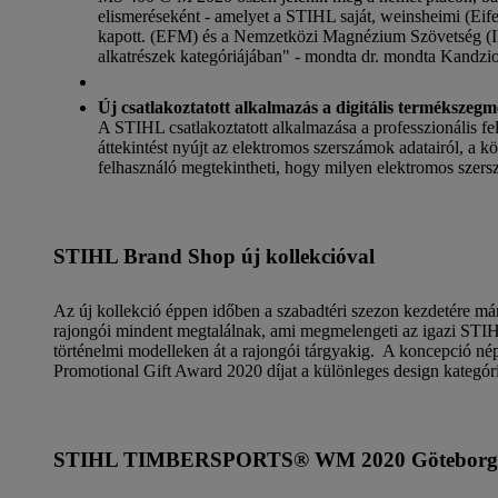
elismeréseként - amelyet a STIHL saját, weinsheimi (Ei
kapott. (EFM) és a Nemzetközi Magnézium Szövetség (IM
alkatrészek kategóriájában" - mondta dr. mondta Kandzi
Új csatlakoztatott alkalmazás a digitális termékszeg
A STIHL csatlakoztatott alkalmazása a professzionális f
áttekintést nyújt az elektromos szerszámok adatairól, a k
felhasználó megtekintheti, hogy milyen elektromos szer
STIHL Brand Shop új kollekcióval
Az új kollekció éppen időben a szabadtéri szezon kezdetére m
rajongói mindent megtalálnak, ami megmelengeti az igazi STIHL-r
történelmi modelleken át a rajongói tárgyakig.
A koncepció néps
Promotional Gift Award 2020 díjat a különleges design kategór
STIHL TIMBERSPORTS® WM 2020 Göteborg