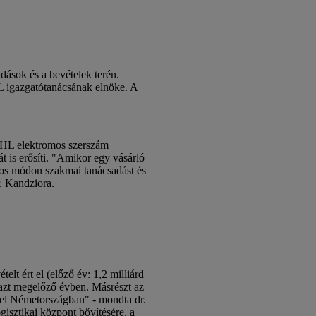
dások és a bevételek terén.
L igazgatótanácsának elnöke. A
TIHL elektromos szerszám
t is erősíti. "Amikor egy vásárló
ásos módon szakmai tanácsadást és
r. Kandziora.
 ért el (előző év: 1,2 milliárd
z azt megelőző évben. Másrészt az
l el Németországban" - mondta dr.
gisztikai központ bővítésére, a