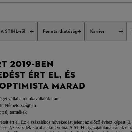
ress conference
A STIHL-ről
Fenntarthatóság
Karrier
T 2019-BEN
ÉST ÉRT EL, ÉS
 OPTIMISTA MARAD
éget vállal a munkavállalók iránt
ndít Németországban
tt új termékek
lt ért el. Ez 4 százalékos növekedést jelent az előző évhez képest (3,
ése 2,7 százalék körül alakult volna. A STIHL igazgatótanácsának eln