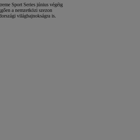
reme Sport Series június végéig
függően a nemzetközi szezon
országi világbajnokságra is.