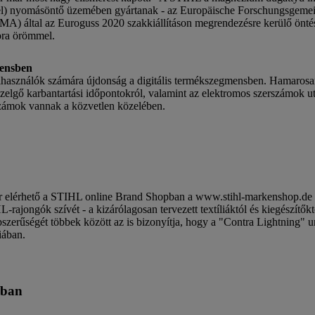
fel) nyomásöntő üzemében gyártanak - az Europäische Forschungsgemei
A) által az Euroguss 2020 szakkiállításon megrendezésre kerülő önt
ora örömmel.
mensben
elhasználók számára újdonság a digitális termékszegmensben. Hamarosan
özelgő karbantartási időpontokról, valamint az elektromos szerszámok ut
számok vannak a közvetlen közelében.
ár elérhető a STIHL online Brand Shopban a www.stihl-markenshop.de 
ajongók szívét - a kizárólagosan tervezett textíliáktól és kiegészítőkt
zerűségét többek között az is bizonyítja, hogy a "Contra Lightning" un
iában.
ban