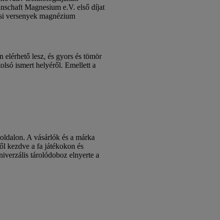
nschaft Magnesium e.V. első díjat
ési versenyek magnézium
 elérhető lesz, és gyors és tömör
olsó ismert helyéről. Emellett a
oldalon. A vásárlók és a márka
ől kezdve a fa játékokon és
iverzális tárolódoboz elnyerte a