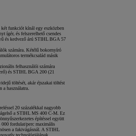
ét funkciót kínál egy eszközben
t ígér, és felszerelhető csendes
tményű és kedvező árú STIHL BGA 57
lók számára. Kétélű bokornyíró
kumulátoros termékcsalád másik
ionális felhasználói számára
óerő) és STIHL BGA 200 (21
jű töltését, akár éjszakai töltést
 a használatra.
reléssel 20 százalékkal nagyobb
 világelső a STIHL MS 400 C-M. Ez
önnyűszerkezetes építéssel együtt
 000 fordulat/perc maximális
ülönösen a fakivágásnál. A STIHL
novatív technológiájának