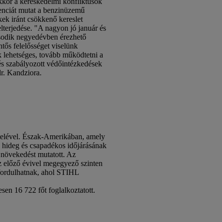
akkor a kereskedelmi konfliktusok
enciát mutat a benzinüzemű
ek iránt csökkenő kereslet
lterjedése. "A nagyon jó január és
ásodik negyedévben érezhető
tős felelősséget viselünk
k lehetséges, tovább működtetni a
és szabályozott védőintézkedések
dr. Kandziora.
telével. Észak-Amerikában, amely
k hideg és csapadékos időjárásának
 növekedést mutatott. Az
z előző évivel megegyező szinten
 fordulhatnak, ahol STIHL
en 16 722 főt foglalkoztatott.