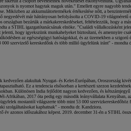
enére sikerült a csoport bevételeinek növekedését elkönyvelnünk. Ugyan
 viszonyok is nyomot hagytak maguk után." Emellett egyre nagyobb tend
ése. Miközben az akkumulátortermékek értékesítése nőtt, a benzintermék
első negyedévét már hátrányosan befolyásolta a COVID-19 világméretű e
os országban bezárták a márkakereskedéseket, feltételezzük, hogy a m
dta a STIHL igazgatótanácsának elnöke. "Családi vállalkozásként jelen
 jelenti, hogy igyekszünk munkahelyeket biztosítani, és amennyire csa
ttműködésben az egészségügyi hatóságokkal, és az üzemekben a szigorú 
53 000 szervizelő kereskedőnk és több millió ügyfelünk iránt" - mondta 
ok kedvezően alakultak Nyugat- és Kelet-Európában, Oroszország kivé
apasztalható. Ez a tendencia elsősorban a kertészeti szezon kezdeténe
dásokban. Különösen India fejlődött nagyon kedvezően, és kétszámjegyű
 Dél-Afrikában, 2017 óta pedig egy második leányvállalata Kenyában, a
 ügyfelek mostantól világszerte több mint 53 000 szervizkereskedőhöz
ki szolgáltatásokat kaphatnak" - mondta dr. Kandziora.
őző év azonos időszakához képest. 2019. december 31-én a STIHL összes