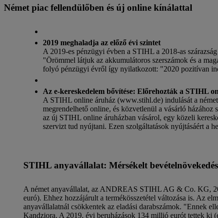
Német piac fellendülőben és új online kínálattal
2019 meghaladja az előző évi szintet
A 2019-es pénzügyi évben a STIHL a 2018-as szárazság tar
"Örömmel látjuk az akkumulátoros szerszámok és a maga
folyó pénzügyi évről így nyilatkozott: "2020 pozitívan i
Az e-kereskedelem bővítése: Előrehozták a STIHL on
A STIHL online áruház (www.stihl.de) indulását a német
megrendelhető online, és közvetlenül a vásárló házához sz
az új STIHL online áruházban vásárol, egy közeli kereske
szervizt tud nyújtani. Ezen szolgáltatások nyújtásáért a 
STIHL anyavállalat: Mérsékelt bevételnövekedé
A német anyavállalat, az ANDREAS STIHL AG & Co. KG, 2019-ben
euró). Ehhez hozzájárult a termékösszetétel változása is. Az el
anyavállalatnál csökkentek az eladási darabszámok. "Ennek elle
Kandziora. A 2019. évi beruházások 134 millió eurót tettek ki (