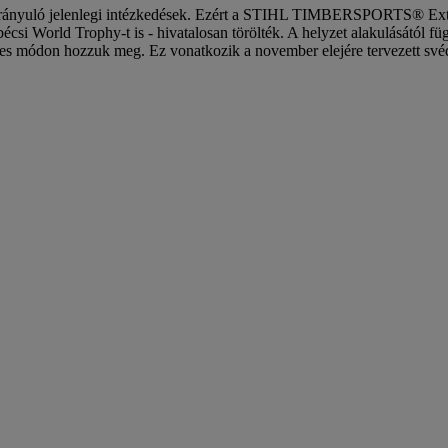
ára irányuló jelenlegi intézkedések. Ezért a STIHL TIMBERSPORTS® Ext
 bécsi World Trophy-t is - hivatalosan törölték. A helyzet alakulásától 
ljes módon hozzuk meg. Ez vonatkozik a november elejére tervezett svéd