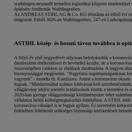
waiblingen-neustadti termelési logisztikai központ emeletekkel
építésére fordították Waiblingenben.
Az ANDREAS STIHL AG & Co. KG létszáma az előző évi mérlegf
dolgozott. Ebből 3626-an Waiblingenben, 247-en Ludwigsbur
ASTIHL közép- és hosszú távon továbbra is opti
A folyó év első negyedévét súlyosan befolyásolták a koronaví
darabszámú értékesítéssel és bevétellel kezdte, de a koronavíru
összességében csökken az eladások darabszáma. A nagyon dinami
bizonyossággal megjósolni. "Nagyfokú rugalmasságunknak köszö
vagyunk" - mondta dr. Kandziora. Amint a koronavírus okozta v
fognak. "Mindazonáltal számos kihívással kell szembenéznünk,
világjárvány idején jelentős korlátozások érintik a termelést é
2020-ban gyenge világgazdasági körülményekre lehet számítani
vállalaton belüli költségmegtakarítás érdekében. A STIHL több 
koronavírus-válságot is le fogjuk győzni. És szeretném kifejez
érdekében feltétlenül szükséges biztonsági intézkedések betartá