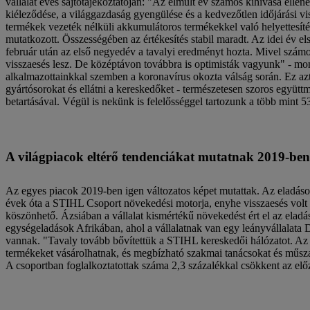
vállalat éves sajtótájékoztatóján: "Az elmúlt év számos kihívása ell
kiéleződése, a világgazdaság gyengülése és a kedvezőtlen időjárási
termékek vezeték nélküli akkumulátoros termékekkel való helyettesít
mutatkozott. Összességében az értékesítés stabil maradt. Az idei év 
február után az első negyedév a tavalyi eredményt hozta. Mivel szám
visszaesés lesz. De középtávon továbbra is optimisták vagyunk" - mon
alkalmazottainkkal szemben a koronavírus okozta válság során. Ez azt
gyártósorokat és ellátni a kereskedőket - természetesen szoros együ
betartásával. Végül is nekünk is felelősséggel tartozunk a több mint 
A világpiacok eltérő tendenciákat mutatnak 2019-ben
Az egyes piacok 2019-ben igen változatos képet mutattak. Az eladás
évek óta a STIHL Csoport növekedési motorja, enyhe visszaesés volt t
köszönhető. Ázsiában a vállalat kismértékű növekedést ért el az ela
egységeladások Afrikában, ahol a vállalatnak van egy leányvállalata
vannak. "Tavaly tovább bővítettük a STIHL kereskedői hálózatot. Az
termékeket vásárolhatnak, és megbízható szakmai tanácsokat és műsza
A csoportban foglalkoztatottak száma 2,3 százalékkal csökkent az el