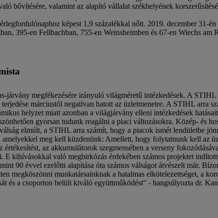
 való bővítésére, valamint az alapító vállalat székhelyének korszerűsít
ordulónaphoz képest 1,9 százalékkal nőtt. 2019. december 31-én az
gban, 395-en Fellbachban, 755-en Weinsheimben és 67-en Wiechs am 
mista
rus-járvány megfékezésére irányuló világméretű intézkedések. A STIHL
s terjedése márciustól negatívan hatott az üzletmenetre. A STIHL arra 
kus helyzet miatt azonban a világjárvány elleni intézkedések hatásait
nhetően gyorsan tudunk reagálni a piaci változásokra. Közép- és hoss
álság elmúlt, a STIHL arra számít, hogy a piacok ismét lendületbe jön
 amelyekkel meg kell küzdenünk: Amellett, hogy folytatnunk kell az üz
s az értékesítést, az akkumulátorok szegmensében a verseny fokozódásáv
. E kihívásokkal való megbirkózás érdekében számos projektet indított
mint 90 évvel ezelőtti alapítása óta számos válságot átvészelt már. Bíz
etten megköszönni munkatársainknak a hatalmas elkötelezettséget, a kor
sát és a csoporton belüli kiváló együttműködést" - hangsúlyozta dr. Kan