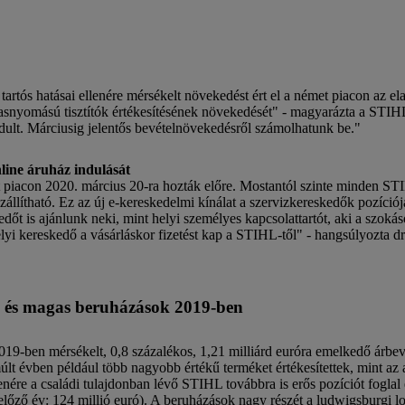
tós hatásai ellenére mérsékelt növekedést ért el a német piacon az ela
snyomású tisztítók értékesítésének növekedését" - magyarázta a STIH
ndult. Márciusig jelentős bevételnövekedésről számolhatunk be."
line áruház indulását
 piacon 2020. március 20-ra hozták előre. Mostantól szinte minden S
állítható. Ez az új e-kereskedelmi kínálat a szervizkereskedők pozíciójá
dőt is ajánlunk neki, mint helyi személyes kapcsolattartót, aki a szok
helyi kereskedő a vásárláskor fizetést kap a STIHL-től" - hangsúlyozta d
s és magas beruházások 2019-ben
 mérsékelt, 0,8 százalékos, 1,21 milliárd euróra emelkedő árbevételt
múlt évben például több nagyobb értékű terméket értékesítettek, mint a
nére a családi tulajdonban lévő STIHL továbbra is erős pozíciót fogla
előző év: 124 millió euró). A beruházások nagy részét a ludwigsburgi lo