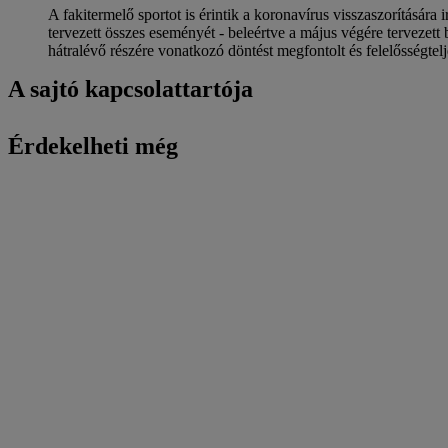
A fakitermelő sportot is érintik a koronavírus visszaszorítás
tervezett összes eseményét - beleértve a május végére tervezett
hátralévő részére vonatkozó döntést megfontolt és felelősségte
A sajtó kapcsolattartója
Érdekelheti még