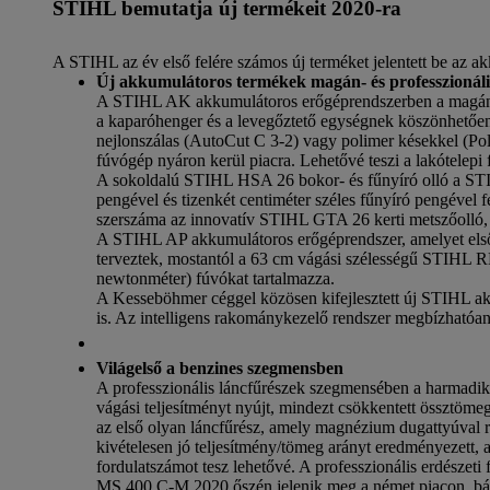
STIHL bemutatja új termékeit 2020-ra
A STIHL az év első felére számos új terméket jelentett be az a
Új akkumulátoros termékek magán- és professzionáli
A STIHL AK akkumulátoros erőgéprendszerben a magán k
a kaparóhenger és a levegőztető egységnek köszönhetően. 
nejlonszálas (AutoCut C 3-2) vagy polimer késekkel (Pol
fúvógép nyáron kerül piacra. Lehetővé teszi a lakótelepi f
A sokoldalú STIHL HSA 26 bokor- és fűnyíró olló a STI
pengével és tizenkét centiméter széles fűnyíró pengével 
szerszáma az innovatív STIHL GTA 26 kerti metszőolló, am
A STIHL AP akkumulátoros erőgéprendszer, amelyet elsős
terveztek, mostantól a 63 cm vágási szélességű STIH
newtonméter) fúvókat tartalmazza.
A Kesseböhmer céggel közösen kifejlesztett új STIHL akku
is. Az intelligens rakománykezelő rendszer megbízhatóan
Világelső a benzines szegmensben
A professzionális láncfűrészek szegmensében a harmadik
vágási teljesítményt nyújt, mindezt csökkentett össztöm
az első olyan láncfűrész, amely magnézium dugattyúval 
kivételesen jó teljesítmény/tömeg arányt eredményezett
fordulatszámot tesz lehetővé. A professzionális erdészeti 
MS 400 C-M 2020 őszén jelenik meg a német piacon, bár