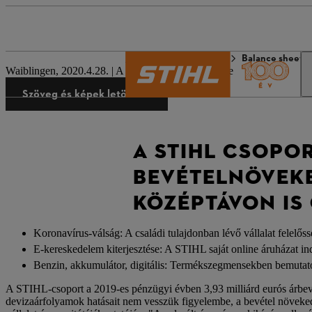
A STIHL világa
Sajtó
Balance sheet p
Waiblingen, 2020.4.28. | A vállalat sajtóközleménye
Szöveg és képek letöltése
A STIHL CSOPOR
BEVÉTELNÖVEKED
KÖZÉPTÁVON IS
Koronavírus-válság: A családi tulajdonban lévő vállalat felelőss
E-kereskedelem kiterjesztése: A STIHL saját online áruházat i
Benzin, akkumulátor, digitális: Termékszegmensekben bemutato
A STIHL-csoport a 2019-es pénzügyi évben 3,93 milliárd eurós árbevéte
devizaárfolyamok hatásait nem vesszük figyelembe, a bevétel növeked