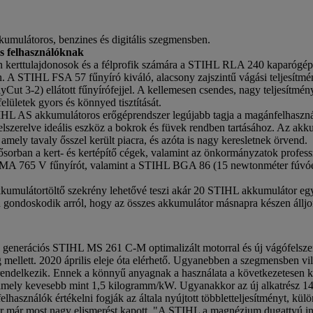
kkumulátoros, benzines és digitális szegmensben.
s felhasználóknak
erttulajdonosok és a félprofik számára a STIHL RLA 240 kaparógép k
A STIHL FSA 57 fűnyíró kiváló, alacsony zajszintű vágási teljesítmény
yCut 3-2) ellátott fűnyírófejjel. A kellemesen csendes, nagy teljesí
elületek gyors és könnyed tisztítását.
HL AS akkumulátoros erőgéprendszer legújabb tagja a magánfelhaszná
felszerelve ideális eszköz a bokrok és füvek rendben tartásához. Az ak
ely tavaly ősszel került piacra, és azóta is nagy keresletnek örvend.
orban a kert- és kertépítő cégek, valamint az önkormányzatok professz
L RMA 765 V fűnyírót, valamint a STIHL BGA 86 (15 newtonméter fúv
mulátortöltő szekrény lehetővé teszi akár 20 STIHL akkumulátor egyide
 gondoskodik arról, hogy az összes akkumulátor másnapra készen álljon
 generációs STIHL MS 261 C-M optimalizált motorral és új vágófelsze
eg mellett. 2020 április eleje óta elérhető. Ugyanebben a szegmensben
rendelkezik. Ennek a könnyű anyagnak a használata a következetesen k
, amely kevesebb mint 1,5 kilogramm/kW. Ugyanakkor az új alkatrész 14
felhasználók értékelni fogják az általa nyújtott többletteljesítményt, k
 már most nagy elismerést kapott. "A STIHL a magnézium dugattyú in