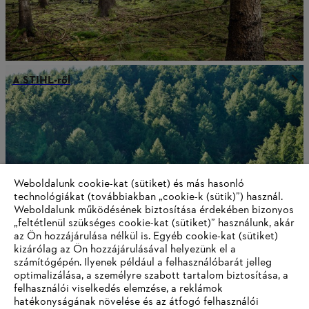
A STIHL-ről
Weboldalunk cookie-kat (sütiket) és más hasonló
technológiákat (továbbiakban „cookie-k (sütik)”) használ.
Weboldalunk működésének biztosítása érdekében bizonyos
„feltétlenül szükséges cookie-kat (sütiket)” használunk, akár
az Ön hozzájárulása nélkül is. Egyéb cookie-kat (sütiket)
kizárólag az Ön hozzájárulásával helyezünk el a
számítógépén. Ilyenek például a felhasználóbarát jelleg
optimalizálása, a személyre szabott tartalom biztosítása, a
Nemzetközi termelés és forgalmazás
felhasználói viselkedés elemzése, a reklámok
hatékonyságának növelése és az átfogó felhasználói