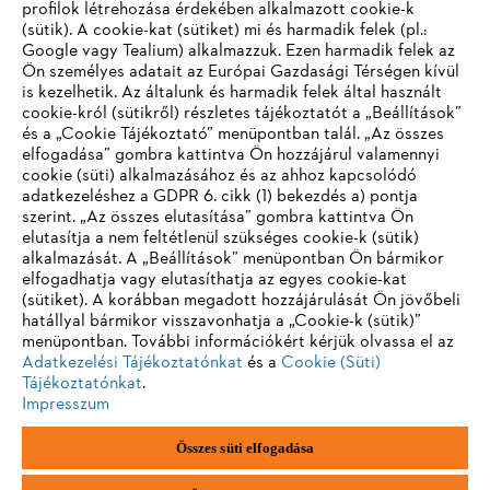
profilok létrehozása érdekében alkalmazott cookie-k
(sütik). A cookie-kat (sütiket) mi és harmadik felek (pl.:
Google vagy Tealium) alkalmazzuk. Ezen harmadik felek az
Információk a beszállítók számára
Ön személyes adatait az Európai Gazdasági Térségen kívül
Termékek
is kezelhetik. Az általunk és harmadik felek által használt
Kapcsolat
cookie-król (sütikről) részletes tájékoztatót a „Beállítások”
Karrier
Bejelentő rendszer
és a „Cookie Tájékoztató” menüpontban talál. „Az összes
elfogadása” gombra kattintva Ön hozzájárul valamennyi
cookie (süti) alkalmazásához és az ahhoz kapcsolódó
adatkezeléshez a GDPR 6. cikk (1) bekezdés a) pontja
szerint. „Az összes elutasítása” gombra kattintva Ön
elutasítja a nem feltétlenül szükséges cookie-k (sütik)
alkalmazását. A „Beállítások” menüpontban Ön bármikor
elfogadhatja vagy elutasíthatja az egyes cookie-kat
(sütiket). A korábban megadott hozzájárulását Ön jövőbeli
hatállyal bármikor visszavonhatja a „Cookie-k (sütik)”
menüpontban. További információkért kérjük olvassa el az
Adatkezelési Tájékoztatónkat
és a
Cookie (Süti)
Tájékoztatónkat
.
Impresszum
Összes süti elfogadása
Impresszum
Adatvédelmi szabályzat
Cookie információk