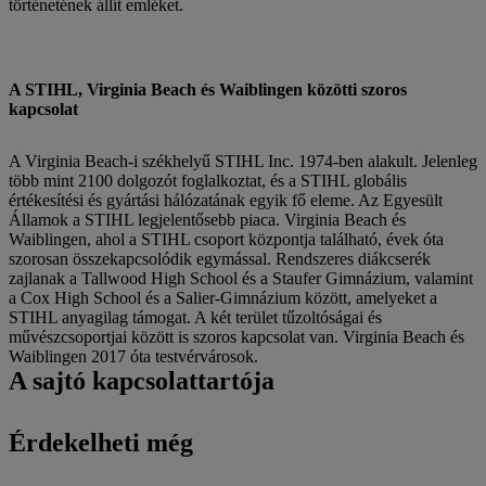
történetének állít emléket.
A STIHL, Virginia Beach és Waiblingen közötti szoros
kapcsolat
A Virginia Beach-i székhelyű STIHL Inc. 1974-ben alakult. Jelenleg
több mint 2100 dolgozót foglalkoztat, és a STIHL globális
értékesítési és gyártási hálózatának egyik fő eleme. Az Egyesült
Államok a STIHL legjelentősebb piaca. Virginia Beach és
Waiblingen, ahol a STIHL csoport központja található, évek óta
szorosan összekapcsolódik egymással. Rendszeres diákcserék
zajlanak a Tallwood High School és a Staufer Gimnázium, valamint
a Cox High School és a Salier-Gimnázium között, amelyeket a
STIHL anyagilag támogat. A két terület tűzoltóságai és
művészcsoportjai között is szoros kapcsolat van. Virginia Beach és
Waiblingen 2017 óta testvérvárosok.
A sajtó kapcsolattartója
Érdekelheti még