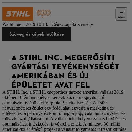
Menu
Sajtó
Waiblingen, 2019.10.14. | Céges sajtóközlemény
Szöveg és képek letöltése
A STIHL INC. MEGERŐSÍTI
GYÁRTÁSI TEVÉKENYSÉGÉT
AMERIKÁBAN ÉS ÚJ
ÉPÜLETET AVAT FEL
A STIHL Inc. a STIHL csoporthoz tartozó amerikai vállalat 2019.
október 10-én ünnepélyes keretek között megnyitotta új
adminisztratív épületét Virginia Beach-i bázisán. A 7500
négyzetméteres épület egy fedél alatt egyesíti a marketing és
értékesítés, a pénzügy és kontrolling, a jogi, valamint az ügyfél- és
műszaki szolgáltatásokat. A vállalat telephelyén számos bővítési és
optimalizálási intézkedést is végrehajtottak. A mintegy 30 millió
amerikai dollár értékű projekt a vállalat folyamatos infrastrukturális