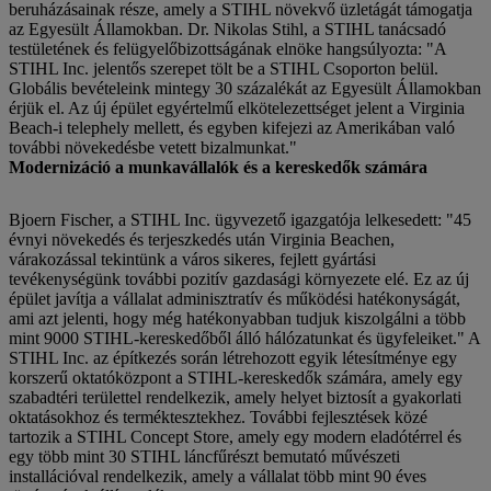
beruházásainak része, amely a STIHL növekvő üzletágát támogatja
az Egyesült Államokban. Dr. Nikolas Stihl, a STIHL tanácsadó
testületének és felügyelőbizottságának elnöke hangsúlyozta: "A
STIHL Inc. jelentős szerepet tölt be a STIHL Csoporton belül.
Globális bevételeink mintegy 30 százalékát az Egyesült Államokban
érjük el. Az új épület egyértelmű elkötelezettséget jelent a Virginia
Beach-i telephely mellett, és egyben kifejezi az Amerikában való
további növekedésbe vetett bizalmunkat."
Modernizáció a munkavállalók és a kereskedők számára
Bjoern Fischer, a STIHL Inc. ügyvezető igazgatója lelkesedett: "45
évnyi növekedés és terjeszkedés után Virginia Beachen,
várakozással tekintünk a város sikeres, fejlett gyártási
tevékenységünk további pozitív gazdasági környezete elé. Ez az új
épület javítja a vállalat adminisztratív és működési hatékonyságát,
ami azt jelenti, hogy még hatékonyabban tudjuk kiszolgálni a több
mint 9000 STIHL-kereskedőből álló hálózatunkat és ügyfeleiket." A
STIHL Inc. az építkezés során létrehozott egyik létesítménye egy
korszerű oktatóközpont a STIHL-kereskedők számára, amely egy
szabadtéri területtel rendelkezik, amely helyet biztosít a gyakorlati
oktatásokhoz és terméktesztekhez. További fejlesztések közé
tartozik a STIHL Concept Store, amely egy modern eladótérrel és
egy több mint 30 STIHL láncfűrészt bemutató művészeti
installációval rendelkezik, amely a vállalat több mint 90 éves