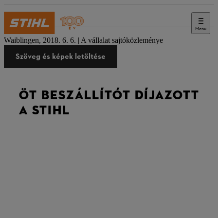
Menu
Sajtó
Waiblingen, 2018. 6. 6. | A vállalat sajtóközleménye
Szöveg és képek letöltése
ÖT BESZÁLLÍTÓT DÍJAZOTT
A STIHL