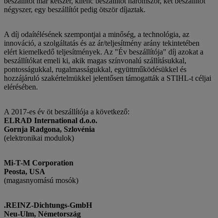
beszállítót már kétszer, kilenc beszállítót háromszor, két beszállítót
négyszer, egy beszállítót pedig ötször díjaztak.
A díj odaítélésének szempontjai a minőség, a technológia, az
innováció, a szolgáltatás és az ár/teljesítmény arány tekintetében
elért kiemelkedő teljesítmények. Az "Év beszállítója" díj azokat a
beszállítókat emeli ki, akik magas színvonalú szállításukkal,
pontosságukkal, rugalmasságukkal, együttműködésükkel és
hozzájáruló szakértelmükkel jelentősen támogatták a STIHL-t céljai
elérésében.
A 2017-es év öt beszállítója a következő:
ELRAD International d.o.o.
Gornja Radgona, Szlovénia
(elektronikai modulok)
Mi-T-M Corporation
Peosta, USA
(magasnyomású mosók)
.REINZ-Dichtungs-GmbH
Neu-Ulm, Németország