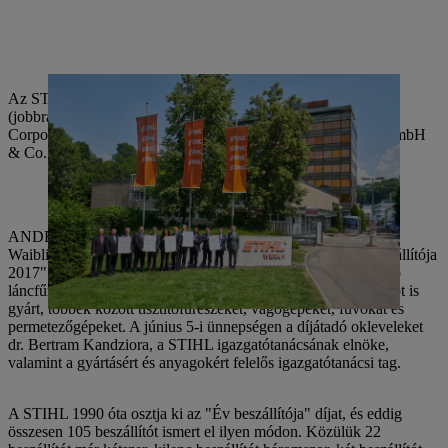
Az STIHL igazgatótanácsának elnöke dr. Bertram Kandziora
(jobbra) a 2017-es év beszállítóival (balról jobbra): Mi-T-M
Corporation, REINZ-Dichtungs-GmbH, WORKS Kiefner GmbH
& Co. KG, ELRAD International d.o.o., Sony Corporation.
ANDREAS STIHL AG & Co. KG, amelynek székhelye
Waiblingenben található, öt díjazottnak ítélte oda "Az év beszállítója
2017" díját. ANDREAS STIHL AG & Co. KG a világ vezető
láncfűrészgyártója, emellett számos más elektromos szerszámot is
gyárt, többek között tisztítófűrészeket, vágógépeket, fúvókat és
permetezőgépeket. A június 5-i ünnepségen a díjátadó okleveleket
dr. Bertram Kandziora, a STIHL igazgatótanácsának elnöke,
valamint a gyártásért és anyagokért felelős igazgatótanácsi tag.
A STIHL 1990 óta osztja ki az "Év beszállítója" díjat, és eddig
összesen 105 beszállítót ismert el ilyen módon. Közülük 22