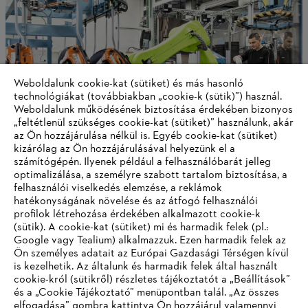
Weboldalunk cookie-kat (sütiket) és más hasonló
technológiákat (továbbiakban „cookie-k (sütik)”) használ.
Weboldalunk működésének biztosítása érdekében bizonyos
„feltétlenül szükséges cookie-kat (sütiket)” használunk, akár
az Ön hozzájárulása nélkül is. Egyéb cookie-kat (sütiket)
kizárólag az Ön hozzájárulásával helyezünk el a
számítógépén. Ilyenek például a felhasználóbarát jelleg
optimalizálása, a személyre szabott tartalom biztosítása, a
A STIHL mint vállalat
felhasználói viselkedés elemzése, a reklámok
hatékonyságának növelése és az átfogó felhasználói
profilok létrehozása érdekében alkalmazott cookie-k
(sütik). A cookie-kat (sütiket) mi és harmadik felek (pl.:
Google vagy Tealium) alkalmazzuk. Ezen harmadik felek az
Információk a beszállítók számára
Ön személyes adatait az Európai Gazdasági Térségen kívül
Termékek
is kezelhetik. Az általunk és harmadik felek által használt
Kapcsolat
cookie-król (sütikről) részletes tájékoztatót a „Beállítások”
Karrier
Bejelentő rendszer
és a „Cookie Tájékoztató” menüpontban talál. „Az összes
elfogadása” gombra kattintva Ön hozzájárul valamennyi