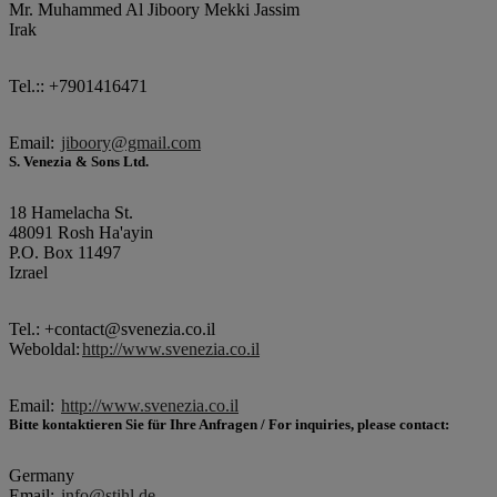
Mr. Muhammed Al Jiboory Mekki Jassim
Irak
Tel.:: +7901416471
Email:
jiboory@gmail.com
S. Venezia & Sons Ltd.
18 Hamelacha St.
48091 Rosh Ha'ayin
P.O. Box 11497
Izrael
Tel.: +contact@svenezia.co.il
Weboldal:
http://www.svenezia.co.il
Email:
http://www.svenezia.co.il
Bitte kontaktieren Sie für Ihre Anfragen / For inquiries, please contact:
Germany
Email:
info@stihl.de