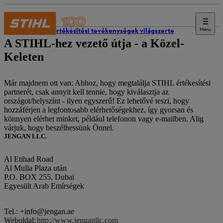
Menu
STIHL értékesítési tevékenységek világszerte
A STIHL-hez vezető útja - a Közel-
Keleten
Már majdnem ott van: Ahhoz, hogy megtalálja STIHL értékesítési
partnerét, csak annyit kell tennie, hogy kiválasztja az
országot/helyszínt - ilyen egyszerű! Ez lehetővé teszi, hogy
hozzáférjen a legfontosabb elérhetőségekhez, így gyorsan és
könnyen elérhet minket, például telefonon vagy e-mailben. Alig
várjuk, hogy beszélhessünk Önnel.
JENGAN LLC.
Al Etihad Road
Al Mulla Plaza után
P.O. BOX 255, Dubai
Egyesült Arab Emírségek
Tel.: +info@jengan.ae
Weboldal:
http://www.jenganllc.com