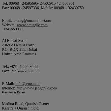
Tel: 00968 - 24595695/ 24502915 / 24505961
Fax: 00968 - 24597336, Mobile: 00968 – 92439759
Email:
omtag@omantel.net.om
Website:
www.omtagllc.com
JENGAN LLC.
Al Etihad Road
After Al Mulla Plaza
P.O. BOX 255, Dubai
United Arab Emirates
Tel.: +971-4-220 80 22
Fax: +971-4-220 80 33
E-Mail:
info@jengan.ae
Internet:
http://www.jenganllc.com
Garden & Farm
Madina Road, Quraish Center
Keletre a Quraish hídtól