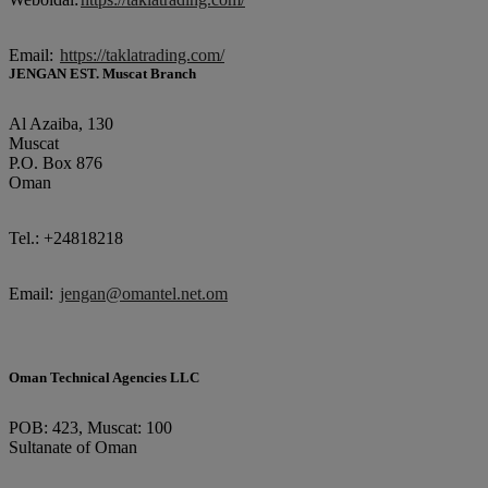
Email:
https://taklatrading.com/
JENGAN EST. Muscat Branch
Al Azaiba, 130
Muscat
P.O. Box 876
Oman
Tel.: +24818218
Email:
jengan@omantel.net.om
Oman Technical Agencies LLC
POB: 423, Muscat: 100
Sultanate of Oman