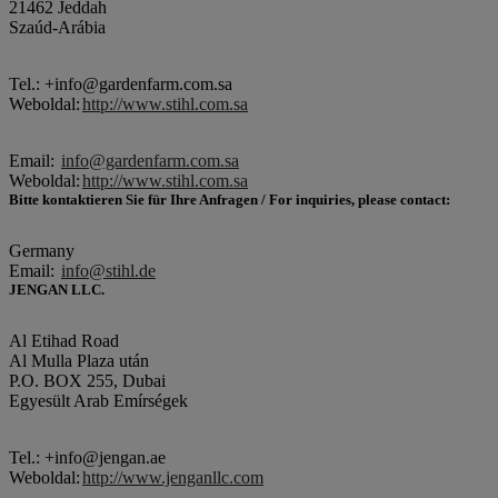
21462 Jeddah
Szaúd-Arábia
Tel.: +info@gardenfarm.com.sa
Weboldal:
http://www.stihl.com.sa
Email:
info@gardenfarm.com.sa
Weboldal:
http://www.stihl.com.sa
Bitte kontaktieren Sie für Ihre Anfragen / For inquiries, please contact:
Germany
Email:
info@stihl.de
JENGAN LLC.
Al Etihad Road
Al Mulla Plaza után
P.O. BOX 255, Dubai
Egyesült Arab Emírségek
Tel.: +info@jengan.ae
Weboldal:
http://www.jenganllc.com