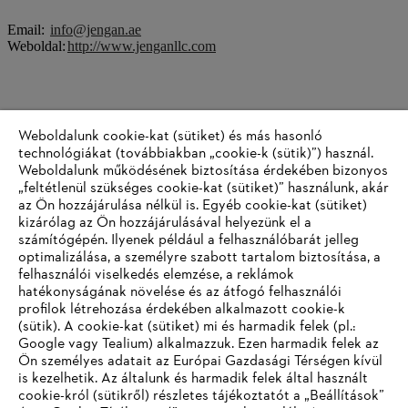
Email:
info@jengan.ae
Weboldal:
http://www.jenganllc.com
Delta
Weboldalunk cookie-kat (sütiket) és más hasonló
technológiákat (továbbiakban „cookie-k (sütik)”) használ.
57th Street DIP 2,
Weboldalunk működésének biztosítása érdekében bizonyos
Plot 597-844 Warehouse
„feltétlenül szükséges cookie-kat (sütiket)” használunk, akár
No. 1 - Dubai - United Arab Emirates
az Ön hozzájárulása nélkül is. Egyéb cookie-kat (sütiket)
kizárólag az Ön hozzájárulásával helyezünk el a
Tel.: +971 4 547 4475
számítógépén. Ilyenek például a felhasználóbarát jelleg
optimalizálása, a személyre szabott tartalom biztosítása, a
E-Mail:
info@deltaturfcare.com
felhasználói viselkedés elemzése, a reklámok
Internet:
www.deltaturfcare.com
hatékonyságának növelése és az átfogó felhasználói
profilok létrehozása érdekében alkalmazott cookie-k
(sütik). A cookie-kat (sütiket) mi és harmadik felek (pl.:
Google vagy Tealium) alkalmazzuk. Ezen harmadik felek az
Információk a beszállítók számára
Ön személyes adatait az Európai Gazdasági Térségen kívül
Termékek
is kezelhetik. Az általunk és harmadik felek által használt
Kapcsolat
cookie-król (sütikről) részletes tájékoztatót a „Beállítások”
Karrier