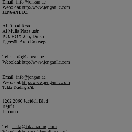
Email:
info@jengan.ae
Weboldal:
http://www.jenganllc.com
JENGAN LLC.
Al Etihad Road
Al Mulla Plaza után
P.O. BOX 255, Dubai
Egyesült Arab Emírségek
Tel.: +info@jengan.ae
Weboldal:
http://www.jenganllc.com
Email:
info@jengan.ae
Weboldal:
http://www.jenganllc.com
Takla Trading SAL
1202 2060 Jdeideh Blvd
Bejrút
Libanon
Tel.:
takla@taklatrading.com
Weboldal:
https://taklatrading.com/