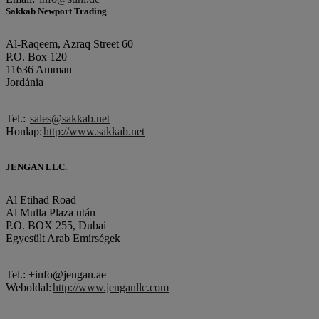
Sakkab Newport Trading
Al-Raqeem, Azraq Street 60
P.O. Box 120
11636 Amman
Jordánia
Tel.:
sales@sakkab.net
Honlap:
http://www.sakkab.net
JENGAN LLC.
Al Etihad Road
Al Mulla Plaza után
P.O. BOX 255, Dubai
Egyesült Arab Emírségek
Tel.: +info@jengan.ae
Weboldal:
http://www.jenganllc.com