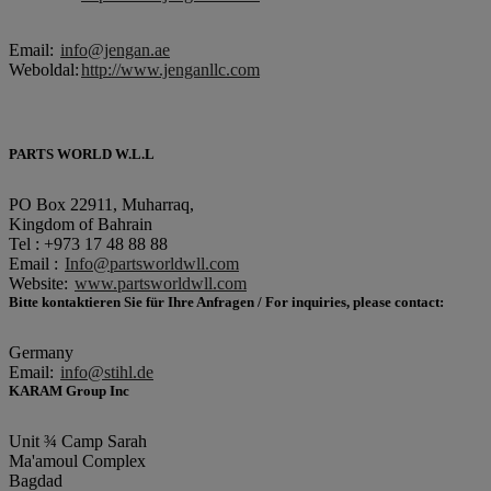
Email:
info@jengan.ae
Weboldal:
http://www.jenganllc.com
PARTS WORLD W.L.L
PO Box 22911, Muharraq,
Kingdom of Bahrain
Tel : +973 17 48 88 88
Email :
Info@partsworldwll.com
Website:
www.partsworldwll.com
Bitte kontaktieren Sie für Ihre Anfragen / For inquiries, please contact:
Germany
Email:
info@stihl.de
KARAM Group Inc
Unit ¾ Camp Sarah
Ma'amoul Complex
Bagdad