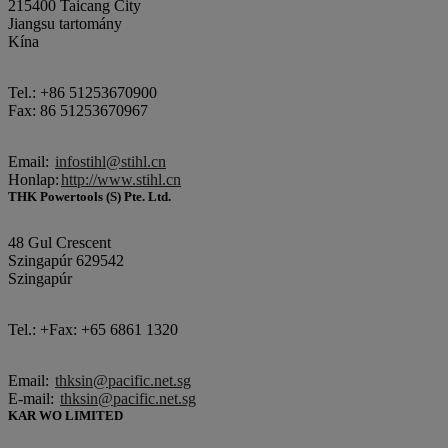
215400 Taicang City
Jiangsu tartomány
Kína
Tel.: +86 51253670900
Fax: 86 51253670967
Email:
infostihl@stihl.cn
Honlap:
http://www.stihl.cn
THK Powertools (S) Pte. Ltd.
48 Gul Crescent
Szingapúr 629542
Szingapúr
Tel.: +Fax: +65 6861 1320
Email:
thksin@pacific.net.sg
E-mail:
thksin@pacific.net.sg
KAR WO LIMITED