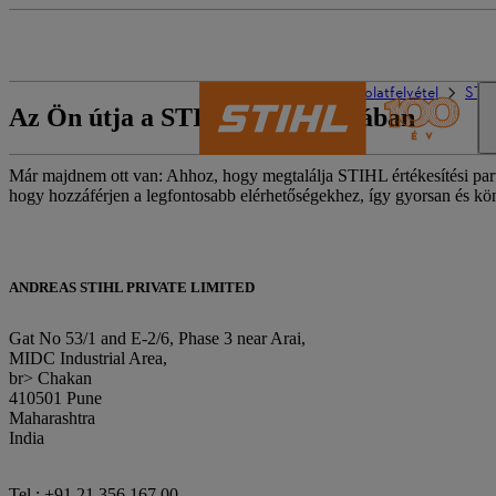
A STIHL világa
Kapcsolatfelvétel
STIH
Az Ön útja a STIHL-hez - Ázsiában
Már majdnem ott van: Ahhoz, hogy megtalálja STIHL értékesítési partner
hogy hozzáférjen a legfontosabb elérhetőségekhez, így gyorsan és kön
ANDREAS STIHL PRIVATE LIMITED
Gat No 53/1 and E-2/6, Phase 3 near Arai,
MIDC Industrial Area,
br> Chakan
410501 Pune
Maharashtra
India
Tel.: +91 21 356 167 00