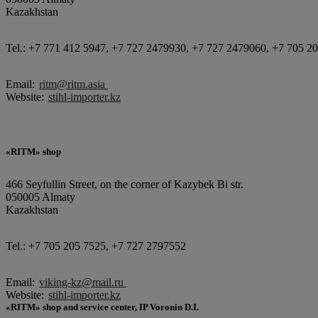
Kazakhstan
Tel.: +7 771 412 5947, +7 727 2479930, +7 727 2479060, +7 705 2
Email:
ritm@ritm.asia
Website:
stihl-importer.kz
«RITM» shop
466 Seyfullin Street, on the corner of Kazybek Bi str.
050005 Almaty
Kazakhstan
Tel.: +7 705 205 7525, +7 727 2797552
Email:
viking-kz@mail.ru
Website:
stihl-importer.kz
«RITM» shop and service center, IP Voronin D.I.