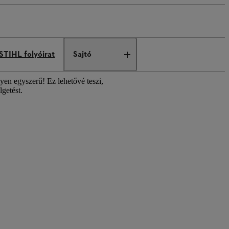
STIHL folyóirat
Sajtó
lyen egyszerű! Ez lehetővé teszi,
getést.