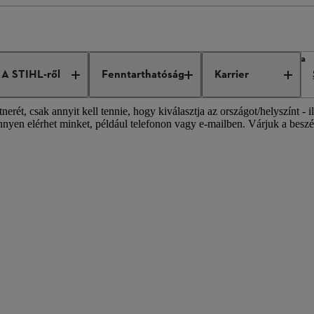
L értékesítési tevékenységek világszerte
STIHL sales operations Asia
A STIHL-ről
Fenntarthatóság
Karrier
ét, csak annyit kell tennie, hogy kiválasztja az országot/helyszínt - i
nyen elérhet minket, például telefonon vagy e-mailben. Várjuk a beszél