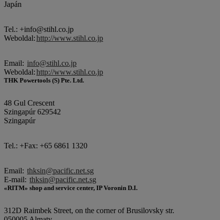
Japán
Tel.: +info@stihl.co.jp
Weboldal:
http://www.stihl.co.jp
Email:
info@stihl.co.jp
Weboldal:
http://www.stihl.co.jp
THK Powertools (S) Pte. Ltd.
48 Gul Crescent
Szingapúr 629542
Szingapúr
Tel.: +Fax: +65 6861 1320
Email:
thksin@pacific.net.sg
E-mail:
thksin@pacific.net.sg
«RITM» shop and service center, IP Voronin D.I.
312D Raimbek Street, on the corner of Brusilovsky str.
050005 Almaty