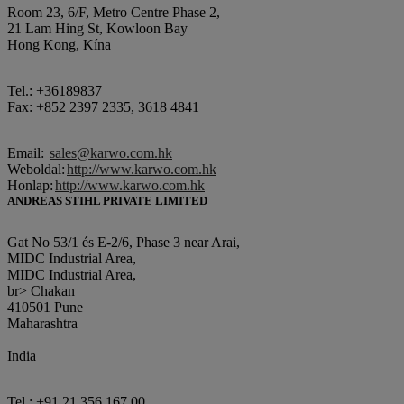
Room 23, 6/F, Metro Centre Phase 2,
21 Lam Hing St, Kowloon Bay
Hong Kong, Kína
Tel.: +36189837
Fax: +852 2397 2335, 3618 4841
Email:
sales@karwo.com.hk
Weboldal:
http://www.karwo.com.hk
Honlap:
http://www.karwo.com.hk
ANDREAS STIHL PRIVATE LIMITED
Gat No 53/1 és E-2/6, Phase 3 near Arai,
MIDC Industrial Area,
MIDC Industrial Area,
br> Chakan
410501 Pune
Maharashtra
India
Tel.: +91 21 356 167 00