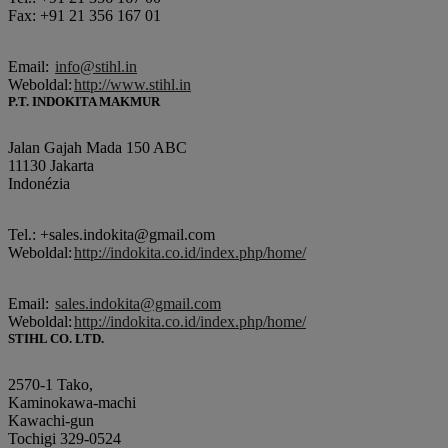
Fax: +91 21 356 167 01
Email:
info@stihl.in
Weboldal:
http://www.stihl.in
P.T. INDOKITA MAKMUR
Jalan Gajah Mada 150 ABC
11130 Jakarta
Indonézia
Tel.: +sales.indokita@gmail.com
Weboldal:
http://indokita.co.id/index.php/home/
Email:
sales.indokita@gmail.com
Weboldal:
http://indokita.co.id/index.php/home/
STIHL CO. LTD.
2570-1 Tako,
Kaminokawa-machi
Kawachi-gun
Tochigi 329-0524