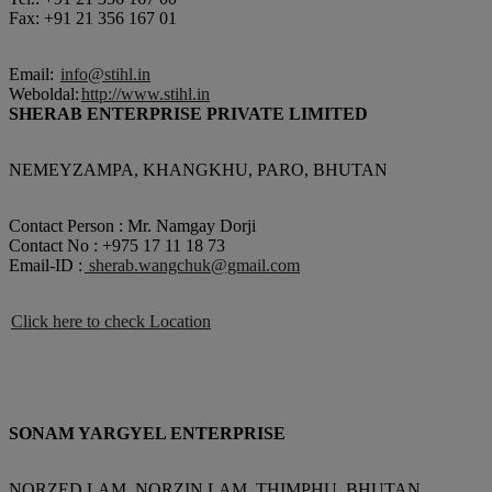
Fax: +91 21 356 167 01
Email:
info@stihl.in
Weboldal:
http://www.stihl.in
SHERAB ENTERPRISE PRIVATE LIMITED
NEMEYZAMPA, KHANGKHU, PARO, BHUTAN
Contact Person : Mr. Namgay Dorji
Contact No : +975 17 11 18 73
Email-ID :
sherab.wangchuk@gmail.com
Click here to check Location
SONAM YARGYEL ENTERPRISE
NORZED LAM, NORZIN LAM, THIMPHU, BHUTAN