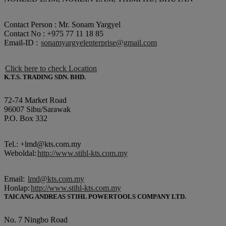
Contact Person : Mr. Sonam Yargyel
Contact No : +975 77 11 18 85
Email-ID :
sonamyargyelenterprise@gmail.com
Click here to check Location
K.T.S. TRADING SDN. BHD.
72-74 Market Road
96007 Sibu/Sarawak
P.O. Box 332
Tel.: +lmd@kts.com.my
Weboldal:
http://www.stihl-kts.com.my
Email:
lmd@kts.com.my
Honlap:
http://www.stihl-kts.com.my
TAICANG ANDREAS STIHL POWERTOOLS COMPANY LTD.
No. 7 Ningbo Road