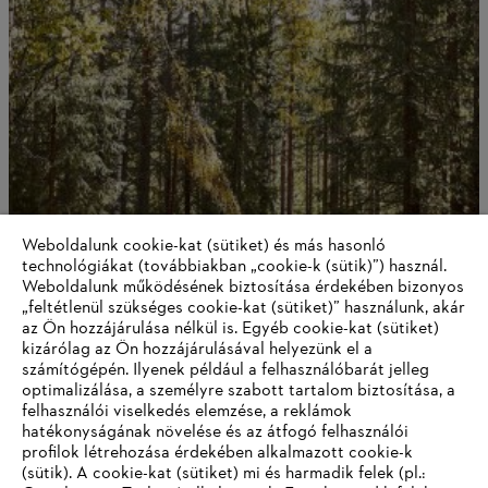
Weboldalunk cookie-kat (sütiket) és más hasonló
technológiákat (továbbiakban „cookie-k (sütik)”) használ.
Weboldalunk működésének biztosítása érdekében bizonyos
NYITOTT MÁS STIHL
„feltétlenül szükséges cookie-kat (sütiket)” használunk, akár
az Ön hozzájárulása nélkül is. Egyéb cookie-kat (sütiket)
OLDALAKRA?
kizárólag az Ön hozzájárulásával helyezünk el a
számítógépén. Ilyenek például a felhasználóbarát jelleg
optimalizálása, a személyre szabott tartalom biztosítása, a
felhasználói viselkedés elemzése, a reklámok
hatékonyságának növelése és az átfogó felhasználói
Error 404. A STIHL rendkívül sokoldalú, de sajnos ez az
profilok létrehozása érdekében alkalmazott cookie-k
oldal nem létezik (már). Kezdőlapunk áttekintést nyújt a
(sütik). A cookie-kat (sütiket) mi és harmadik felek (pl.:
STIHL weboldalának összes aktuális tartalmáról - csak egy