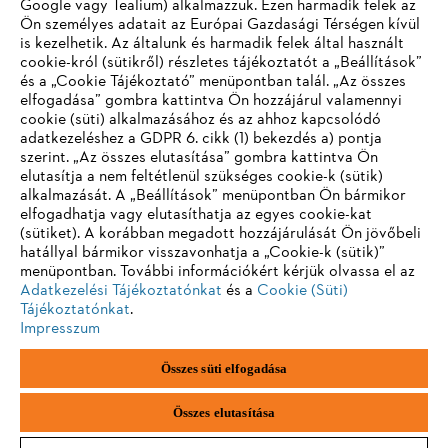
Google vagy Tealium) alkalmazzuk. Ezen harmadik felek az
kattintásnyira!
Ön személyes adatait az Európai Gazdasági Térségen kívül
is kezelhetik. Az általunk és harmadik felek által használt
Tovább a honlapra
cookie-król (sütikről) részletes tájékoztatót a „Beállítások”
Menjen az álláskereséshez
és a „Cookie Tájékoztató” menüpontban talál. „Az összes
elfogadása” gombra kattintva Ön hozzájárul valamennyi
cookie (süti) alkalmazásához és az ahhoz kapcsolódó
adatkezeléshez a GDPR 6. cikk (1) bekezdés a) pontja
szerint. „Az összes elutasítása” gombra kattintva Ön
elutasítja a nem feltétlenül szükséges cookie-k (sütik)
alkalmazását. A „Beállítások” menüpontban Ön bármikor
elfogadhatja vagy elutasíthatja az egyes cookie-kat
Információk a beszállítók számára
(sütiket). A korábban megadott hozzájárulását Ön jövőbeli
Termékek
hatállyal bármikor visszavonhatja a „Cookie-k (sütik)”
Kapcsolat
Karrier
menüpontban. További információkért kérjük olvassa el az
Bejelentő rendszer
Adatkezelési Tájékoztatónkat
és a
Cookie (Süti)
Tájékoztatónkat
.
Impresszum
Összes süti elfogadása
Összes elutasítása